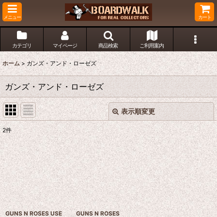
メニュー
カート
カテゴリ
マイページ
商品検索
ご利用案内
ホーム
>
ガンズ・アンド・ローゼズ
ガンズ・アンド・ローゼズ
表示順変更
閉じる
2
件
表示数
:
並び順
:
絞り込む
GUNS N ROSES USE
GUNS N ROSES