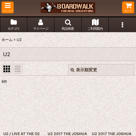
メニュー
カート
カテゴリ
マイページ
商品検索
ご利用案内
ホーム
>
U2
U2
表示順変更
閉じる
8
件
表示数
:
並び順
:
絞り込む
U2 / LIVE AT THE O2
U2 2017 THE JOSHUA
U2 2017 THE JOSHUA