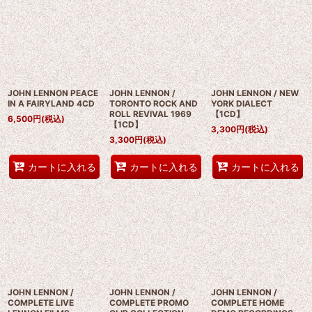
JOHN LENNON PEACE
JOHN LENNON /
JOHN LENNON / NEW
IN A FAIRYLAND 4CD
TORONTO ROCK AND
YORK DIALECT
ROLL REVIVAL 1969
【1CD】
6,500
円
(税込)
【1CD】
3,300
円
(税込)
3,300
円
(税込)
カートに入れる
カートに入れる
カートに入れる
JOHN LENNON /
JOHN LENNON /
JOHN LENNON /
COMPLETE LIVE
COMPLETE PROMO
COMPLETE HOME