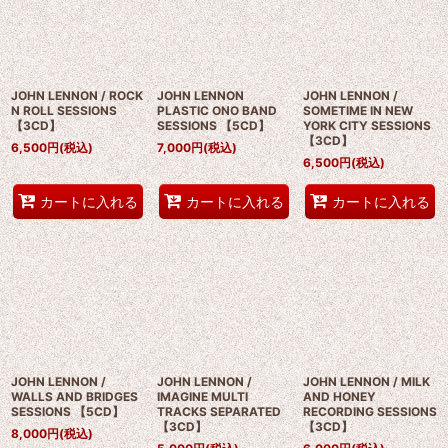
JOHN LENNON / ROCK
JOHN LENNON
JOHN LENNON /
N ROLL SESSIONS
PLASTIC ONO BAND
SOMETIME IN NEW
【3CD】
SESSIONS 【5CD】
YORK CITY SESSIONS
【3CD】
6,500
円
(税込)
7,000
円
(税込)
6,500
円
(税込)
カートに入れる
カートに入れる
カートに入れる
JOHN LENNON /
JOHN LENNON /
JOHN LENNON / MILK
WALLS AND BRIDGES
IMAGINE MULTI
AND HONEY
SESSIONS 【5CD】
TRACKS SEPARATED
RECORDING SESSIONS
【3CD】
【3CD】
8,000
円
(税込)