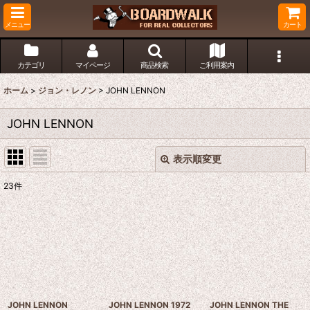
メニュー
カート
カテゴリ
マイページ
商品検索
ご利用案内
ホーム
>
ジョン・レノン
>
JOHN LENNON
JOHN LENNON
表示順変更
閉じる
23
件
表示数
:
並び順
:
絞り込む
JOHN LENNON
JOHN LENNON 1972
JOHN LENNON THE