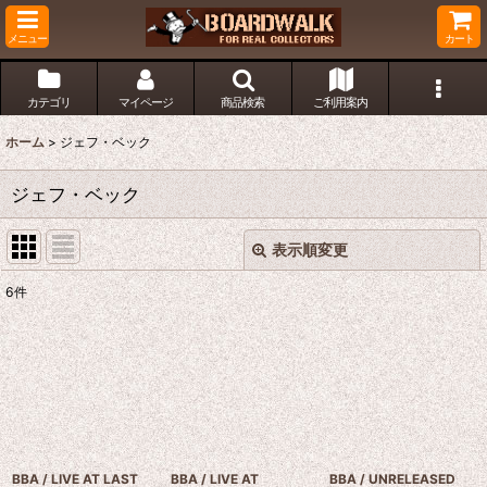
メニュー
カート
カテゴリ
マイページ
商品検索
ご利用案内
ホーム
>
ジェフ・ベック
ジェフ・ベック
表示順変更
閉じる
6
件
表示数
:
並び順
:
絞り込む
BBA / LIVE AT LAST
BBA / LIVE AT
BBA / UNRELEASED