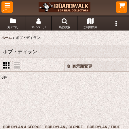
メニュー
カート
カテゴリ
マイページ
商品検索
ご利用案内
ホーム
>
ボブ・ディラン
ボブ・ディラン
表示順変更
閉じる
6
件
表示数
:
並び順
:
絞り込む
BOB DYLAN & GEORGE
BOB DYLAN / BLONDE
BOB DYLAN / TRUE