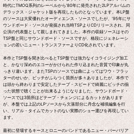
時代にTMOQ系列のレーベルから'80年に発売された2LPアルバムの
デラックス・ジャケット版を再現したものとなっています。本LP盤
のソースは大変優れたオーディエンス・ソースでしたが、’95年にサ
ウンドボード・ソースが発掘され当時TSPよりCDリリースされ、同
公演の代表盤として親しまれてきました。本作の収録ソースはその
TSP盤と同じサウンドボード・ソースですが、格段にジェネレーシ
ョンの若いニュー・トランスファーよりCD化されています。
本作とTSP盤を聞き比べるとTSP盤では強力なイコライジング加工
と、かなり深めのエコーがかけられた作り込まれた音質で印象が丸
っきり違います。またTSPのソースでは曲によってはワウ・フラッ
ターのせいか、ピッチがふらつく箇所が多々ありましたが、本作で
は頭から終わりまで安定したテープ・スピードで綺麗にピッチの揃
った状態で聴くことが出来るようになりました。サウンドボード・
ソースでは3箇所ほどテープ・チェンジによるカットがあります
が、本盤では上記のLPソースから欠落部分に丹念な補填編集を行
い、リアル・タイムでカットのない実際のショー運びを再現してい
ます。
最初に登場するキースとロニーのバンドであるニュー・バーバリア