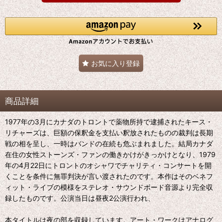
お気に入り登録
商品詳細
1977年の3月にカナダのトロントで薬物所持で逮捕されたキース・
リチャーズは、巨額の保釈金を支払い釈放されたものの裁判は長期
戦の相を呈し、一時はバンドの在続も危ぶまれました。結局カナダ
在住の女性ストーンズ・ファンの働きかけがきっかけとなり、1979
年の4月22日にトロントのオシャワでチャリティ・コンサートを開
くことを条件に無罪判決が言い渡されたのです。本作はそのベネフ
ィット・ライブの模様をステレオ・サウンドボード音源より完全収
録したものです。公演当日は昼夜2公演行われ、
本タイトルは夜の部を収録しています。アート・ワークはアナログ