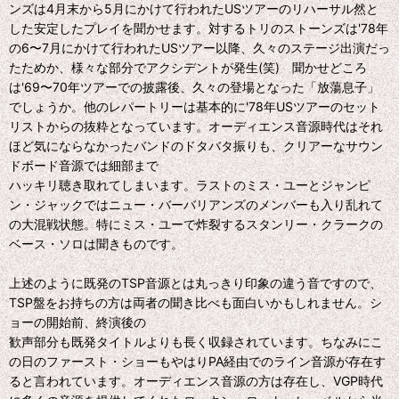
ンズは4月末から5月にかけて行われたUSツアーのリハーサル然と
した安定したプレイを聞かせます。対するトリのストーンズは'78年
の6〜7月にかけて行われたUSツアー以降、久々のステージ出演だっ
たためか、様々な部分でアクシデントが発生(笑) 聞かせどころ
は'69〜70年ツアーでの披露後、久々の登場となった「放蕩息子」
でしょうか。他のレパートリーは基本的に'78年USツアーのセット
リストからの抜粋となっています。オーディエンス音源時代はそれ
ほど気にならなかったバンドのドタバタ振りも、クリアーなサウン
ドボード音源では細部まで
ハッキリ聴き取れてしまいます。ラストのミス・ユーとジャンピ
ン・ジャックではニュー・バーバリアンズのメンバーも入り乱れて
の大混戦状態。特にミス・ユーで炸裂するスタンリー・クラークの
ベース・ソロは聞きものです。
上述のように既発のTSP音源とは丸っきり印象の違う音ですので、
TSP盤をお持ちの方は両者の聞き比べも面白いかもしれません。シ
ョーの開始前、終演後の
歓声部分も既発タイトルよりも長く収録されています。ちなみにこ
の日のファースト・ショーもやはりPA経由でのライン音源が存在す
ると言われています。オーディエンス音源の方は存在し、VGP時代