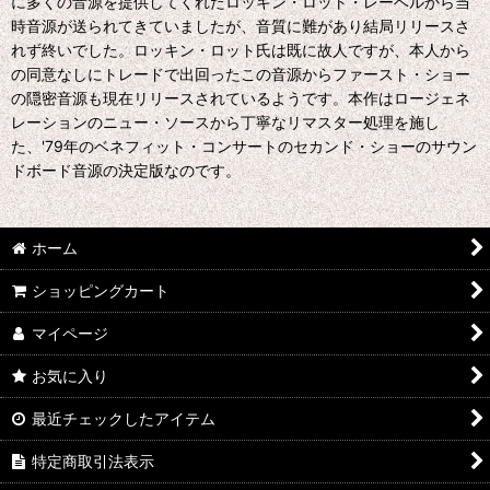
に多くの音源を提供してくれたロッキン・ロット・レーベルから当
時音源が送られてきていましたが、音質に難があり結局リリースさ
れず終いでした。ロッキン・ロット氏は既に故人ですが、本人から
の同意なしにトレードで出回ったこの音源からファースト・ショー
の隠密音源も現在リリースされているようです。本作はロージェネ
レーションのニュー・ソースから丁寧なリマスター処理を施し
た、'79年のベネフィット・コンサートのセカンド・ショーのサウン
ドボード音源の決定版なのです。
ホーム
ショッピングカート
マイページ
お気に入り
最近チェックしたアイテム
特定商取引法表示