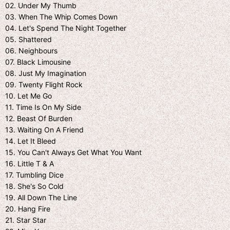
02. Under My Thumb
03. When The Whip Comes Down
04. Let's Spend The Night Together
05. Shattered
06. Neighbours
07. Black Limousine
08. Just My Imagination
09. Twenty Flight Rock
10. Let Me Go
11. Time Is On My Side
12. Beast Of Burden
13. Waiting On A Friend
14. Let It Bleed
15. You Can't Always Get What You Want
16. Little T & A
17. Tumbling Dice
18. She's So Cold
19. All Down The Line
20. Hang Fire
21. Star Star