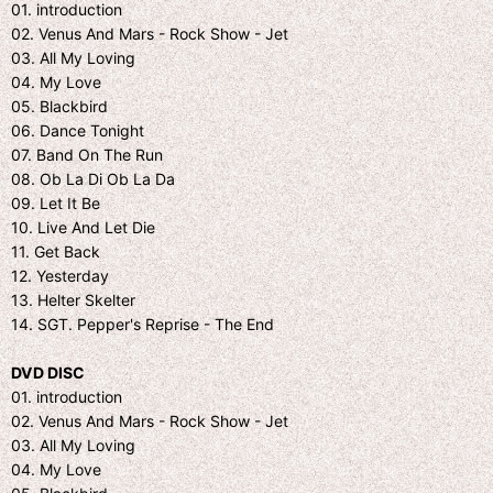
01. introduction
02. Venus And Mars - Rock Show - Jet
03. All My Loving
04. My Love
05. Blackbird
06. Dance Tonight
07. Band On The Run
08. Ob La Di Ob La Da
09. Let It Be
10. Live And Let Die
11. Get Back
12. Yesterday
13. Helter Skelter
14. SGT. Pepper's Reprise - The End
DVD DISC
01. introduction
02. Venus And Mars - Rock Show - Jet
03. All My Loving
04. My Love