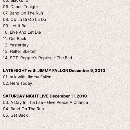
05. Blackbird
06. Dance Tonight
07. Band On The Run
08. Ob La Di Ob La Da
09. Let It Be
10. Live And Let Die
11. Get Back
12. Yesterday
13. Helter Skelter
14. SGT. Pepper's Reprise - The End
LATE NIGHT with JIMMY FALLON December 9, 2010
01. talk with Jimmy Fallon
02. Here Today
SATURDAY NIGHT LIVE December 11, 2010
03. A Day In The Life - Give Peace A Chance
04. Band On The Run
05. Get Back