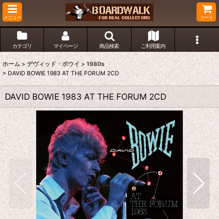
メニュー
カート
カテゴリ
マイページ
商品検索
ご利用案内
ホーム
>
デヴィッド・ボウイ
>
1980s
>
DAVID BOWIE 1983 AT THE FORUM 2CD
DAVID BOWIE 1983 AT THE FORUM 2CD