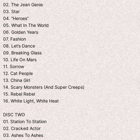
02. The Jean Genie
03. Star
04. “Heroes”
05. What In The World
06. Golden Years
07. Fashion
08. Let’s Dance
09. Breaking Glass
10. Life On Mars
11. Sorrow
12. Cat People
13. China Girl
14. Scary Monsters (And Super Creeps)
15. Rebel Rebel
16. White Light, White Heat
DISC TWO
01. Station To Station
02. Cracked Actor
03. Ashes To Ashes