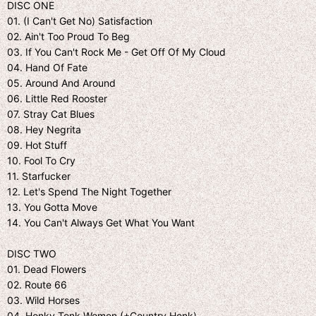
DISC ONE
01. (I Can't Get No) Satisfaction
02. Ain't Too Proud To Beg
03. If You Can't Rock Me - Get Off Of My Cloud
04. Hand Of Fate
05. Around And Around
06. Little Red Rooster
07. Stray Cat Blues
08. Hey Negrita
09. Hot Stuff
10. Fool To Cry
11. Starfucker
12. Let's Spend The Night Together
13. You Gotta Move
14. You Can't Always Get What You Want
DISC TWO
01. Dead Flowers
02. Route 66
03. Wild Horses
04. Honky Tonk Women (+Country Honk)