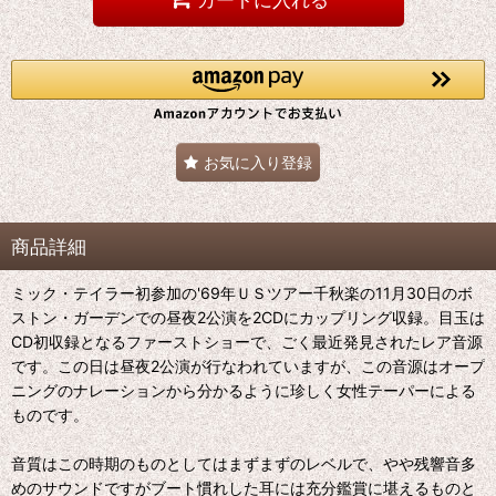
お気に入り登録
商品詳細
ミック・テイラー初参加の'69年ＵＳツアー千秋楽の11月30日のボ
ストン・ガーデンでの昼夜2公演を2CDにカップリング収録。目玉は
CD初収録となるファーストショーで、ごく最近発見されたレア音源
です。この日は昼夜2公演が行なわれていますが、この音源はオープ
ニングのナレーションから分かるように珍しく女性テーパーによる
ものです。
音質はこの時期のものとしてはまずまずのレベルで、やや残響音多
めのサウンドですがブート慣れした耳には充分鑑賞に堪えるものと