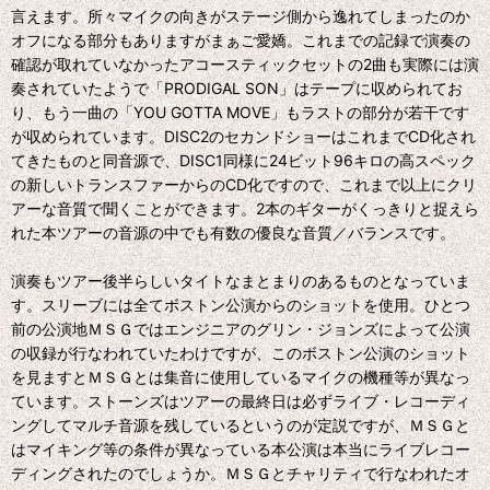
言えます。所々マイクの向きがステージ側から逸れてしまったのか
オフになる部分もありますがまぁご愛嬌。これまでの記録で演奏の
確認が取れていなかったアコースティックセットの2曲も実際には演
奏されていたようで「PRODIGAL SON」はテープに収められてお
り、もう一曲の「YOU GOTTA MOVE」もラストの部分が若干です
が収められています。DISC2のセカンドショーはこれまでCD化され
てきたものと同音源で、DISC1同様に24ビット96キロの高スペック
の新しいトランスファーからのCD化ですので、これまで以上にクリ
アーな音質で聞くことができます。2本のギターがくっきりと捉えら
れた本ツアーの音源の中でも有数の優良な音質／バランスです。
演奏もツアー後半らしいタイトなまとまりのあるものとなっていま
す。スリーブには全てボストン公演からのショットを使用。ひとつ
前の公演地ＭＳＧではエンジニアのグリン・ジョンズによって公演
の収録が行なわれていたわけですが、このボストン公演のショット
を見ますとＭＳＧとは集音に使用しているマイクの機種等が異なっ
ています。ストーンズはツアーの最終日は必ずライブ・レコーディ
ングしてマルチ音源を残しているというのが定説ですが、ＭＳＧと
はマイキング等の条件が異なっている本公演は本当にライブレコー
ディングされたのでしょうか。ＭＳＧとチャリティで行なわれたオ