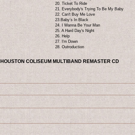
20. Ticket To Ride
21. Everybody's Trying To Be My Baby
22. Can't Buy Me Love
23.Baby’s In Black
24. I Wanna Be Your Man
25. A Hard Day's Night
26. Help
27. I'm Down
28. Outroduction
M HOUSTON COLISEUM MULTIBAND REMASTER CD