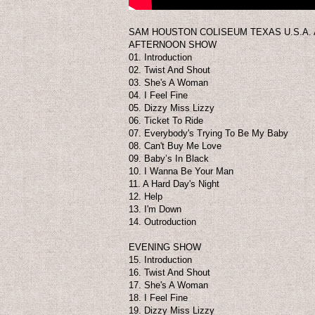
SAM HOUSTON COLISEUM TEXAS U.S.A. Au
AFTERNOON SHOW
01. Introduction
02. Twist And Shout
03. She's A Woman
04. I Feel Fine
05. Dizzy Miss Lizzy
06. Ticket To Ride
07. Everybody's Trying To Be My Baby
08. Can't Buy Me Love
09. Baby’s In Black
10. I Wanna Be Your Man
11. A Hard Day's Night
12. Help
13. I'm Down
14. Outroduction
EVENING SHOW
15. Introduction
16. Twist And Shout
17. She's A Woman
18. I Feel Fine
19. Dizzy Miss Lizzy