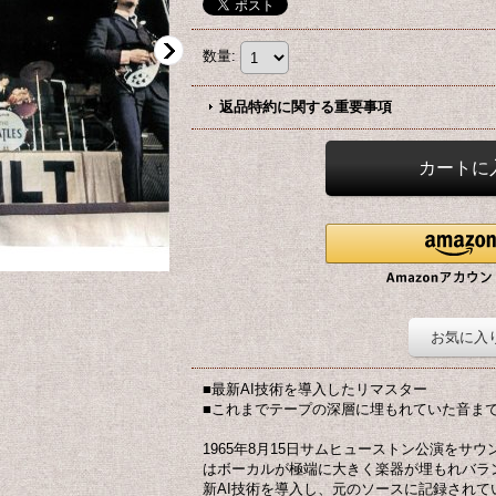
数量
:
返品特約に関する重要事項
お気に入
■最新AI技術を導入したリマスター
■これまでテープの深層に埋もれていた音ま
1965年8月15日サムヒューストン公演をサ
はボーカルが極端に大きく楽器が埋もれバラ
新AI技術を導入し、元のソースに記録され