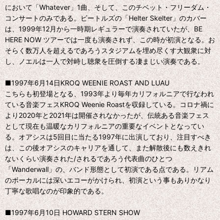
において「Whatever」1曲、そして、このチベット・フリーダム・
コンサートのみである。ビートルズの「Helter Skelter」のカバー
は、1999年12月から一時期レギュラーで演奏されていたが、BE
HERE NOW ツアーでは一度も演奏されず、この時が初演となる。お
そらく数万人を超えるであろうスタジアムを埋め尽くす大観衆に対
し、ノエルは一人で対峙し聴衆を圧倒する凄まじい演奏である。
■1997年6月14日KROQ WEENIE ROAST AND LUAU
こちらも初登場となる、1993年より毎年カリフォルニアで行なわれ
ている音楽フェスKROQ Weenie Roastを収録している。コロナ禍に
より2020年と2021年は開催されなかったが、伝統ある音楽フェス
として現在も温暖なカリフォルニアの重要なイベントとなってい
る。オアシスは5回目に当たる1997年に出演しており、注目すべき
は、この後オアシスのキャリアを通して、また解散後にも数えきれ
ないくらい演奏された/されるであろう代表曲のひとつ
「Wanderwall」の、バンド形態として初演である点である。リアム
のボーカルには深いエコーがかけられ、初演という事もありかなり
丁寧な歌唱なのが印象的である。
■1997年6月10日 HOWARD STERN SHOW