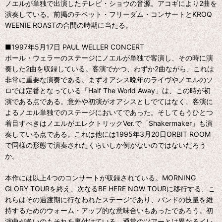
ノエルが単独で出演したテレビ・ショウの音源。アコギにより2曲を
演奏している。前掲のチベット・フリーダム・コンサートとKROQ
WEENIE ROASTの合間の時期に当たる。
■1997年5月17日 PAUL WELLER CONCERT
ポール・ウェラーのステージにノエルが単独で客演し、その時に演
奏した2曲を収録している。客演でかつ、わずか2曲ながら、これは
非常に重要な演奏である。まずオアシス晩年のライヴやノエルのソ
ロでは定番となっている「Half The World Away」は、この時が初
演である点である。意外や初演がオアシスとしでてはなく、客演に
よるノエル単独でのステージにおいてであった。そしてもうひとつ
着目すべきはノエルがエレクトリックVer.で「Shakermaker」も演
奏している点である。これは他には1995年3月20日ORBIT ROOM
で同様の形態で演奏されたくらいしか例がないのではないだろう
か。
本作には以上4つのコンサートが収録されている。MORNING
GLORY TOURを終え、次なるBE HERE NOW TOURに移行する、こ
れらはその過渡期に行なわれたステージであり、バンドの技量を維
持するためのウォーム・アップ的な意味合いもあったであろう。初
演曲が多いのもそれを裏付けている。通常のツアーとは異なるイレ