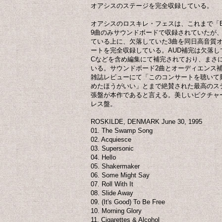
オアシスのステージを完全収録している。
オアシスのロスキレ・フェスは、これまで「Behin
9曲のみサウンドボードで収録されていたが、
ている上に、欠落していた3曲を同日高音質
ートを完全収録している。AUD補完は欠落し
Cなどを含め編集にて補完されており、まさ
いる。サウンドボード2曲とオーディエンス補
雑誌レビューにて「このコンサートを聴いて
めたほうがいい」とまで絶賛された最高のス
張盤が本作であると言える。美しいピクチャ
レス盤。
ROSKILDE, DENMARK June 30, 1995
01. The Swamp Song
02. Acquiesce
03. Supersonic
04. Hello
05. Shakermaker
06. Some Might Say
07. Roll With It
08. Slide Away
09. (It's Good) To Be Free
10. Morning Glory
11. Cigarettes & Alcohol