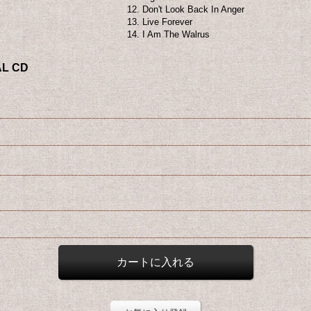
12. Don't Look Back In Anger
13. Live Forever
14. I Am The Walrus
AL CD