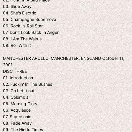
03. Slide Away
04. She's Electric
05. Champagne Supernova
06. Rock ‘n’ Roll Star
07. Don't Look Back In Anger
08. I Am The Walrus
09. Roll With It
MANCHESTER APOLLO, MANCHESTER, ENGLAND October 11,
2001
DISC THREE
01. Introduction
02. Fuckin' In The Bushes
03. Go Let It out
04. Columbia
05. Morning Glory
06. Acquiesce
07. Supersonic
08. Fade Away
09. The Hindu Times