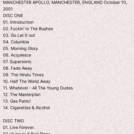
MANCHESTER APOLLO, MANCHESTER, ENGLAND October 10,
2001
DISC ONE
01. Introduction
02. Fuckin' In The Bushes
03. Go Let It out
04. Columbia
05. Morning Glory
06. Acquiesce
07. Supersonic
08. Fade Away
09. The Hindu Times
10. Half The World Away
11. Whatever - All The Young Dudes
12. The Masterplan
13. Gas Panic!
14. Cigarettes & Alcohol
DISC TWO
01. Live Forever
02. Hung In A Bad Place