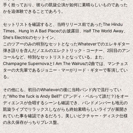
手く拾っており、彼らの凱旋公演が如何に素晴らしいものであった
かを追体験できることであろう。
セットリストを確認すると、当時リリース前であったThe Hindu
Times、Hung In A Bad Placeのお披露目、Half The World Away、
She's Electricのセットイン、
このツアーのみの特別なセットとなったWhateverでのエレキギター
弾き語りを含んだノエルのエレクトリック・コーナー、2回目のアン
コールなど、特別なセットリストとなっている。また、
Champagne SupernovaとI Am The Walrusの2曲では、マンチェス
ターの大先輩であるジョニー・マーがリード・ギターで客演してい
る。
その他にも、初日のWhateverの後に当時バンド内で流行ってい
た"Who the fuck is Andy Bell?" (アンディ・ベルって誰だ？)をオー
ディエンスが合唱するシーンも確認でき、バンドメンバーも地元の
凱旋ライブでリラックスしながらも終始素晴らしいライブが展開さ
れていた事を確認できるだろう。美しいピクチャー・ディスク仕様
の永久保存がっちりプレス盤。