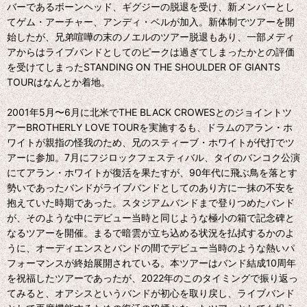
バーであるボーンヘッド、ギグジーの脱退を受け、新メンバーとし
てゲム・アーチャー、アンディ・ベルが加入。新体制でツアーを開
始したが、兄弟喧嘩の末のノエルのツアー脱退もあり、一部メディ
アからはライブバンドとしてのピークは過ぎてしまったかとの評価
を受けてしまったSTANDING ON THE SHOULDER OF GIANTS
TOURはなんとか着地。
2001年5月〜6月に北米でTHE BLACK CROWESとのジョイントツ
アーBROTHERLY LOVE TOURを実施するも、ドラムのアラン・ホ
ワイトが親指の怪我のため、兄のスティーブ・ホワイトが代打でツ
アーに参加。7月にフジロックフェスティバル、タイのバンコク公演
にてアラン・ホワイトが復活を果たすが、90年代に飛ぶ鳥を落とす
勢いであったバンドがライブバンドとしてのあり方に一抹の不安を
抱えていた時期であった。スタジアムバンドまで登りつめたバンド
が、そのような中にデビュー当時と同じような極小の箱で記念碑と
なるツアーを開催。まるで暗雲が立ち込める状況を払拭するかのよ
うに、オーディエンスとバンドの間でデビュー当時のような熱いパ
フォーマンスが終始展開されている。本ツアーはバンド結成10周年
を祝福したツアーであったが、2022年のこのタイミングで振り返っ
てみると、オアシスというバンドが初心を取り戻し、ライブバンド