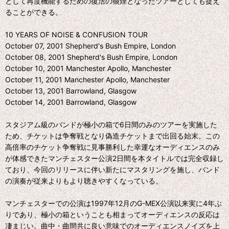
として再度機能するための復活の狼煙となったツアーとしても捉え
ることができる。
10 YEARS OF NOISE & CONFUSION TOUR
October 07, 2001 Shepherd's Bush Empire, London
October 08, 2001 Shepherd's Bush Empire, London
October 10, 2001 Manchester Apollo, Manchester
October 11, 2001 Manchester Apollo, Manchester
October 13, 2001 Barrowland, Glasgow
October 14, 2001 Barrowland, Glasgow
スタジアム級のバンドが極小の箱で6日間のみのツアーを実施した
ため、チケットは争奪戦となり偽造チケットまで出回る始末。この
高倍率のチケット争奪戦に見事勝利した幸運なオーディエンスのみ
が体感できたマンチェスター公演2日間を本タイトルでは完全収録し
ており、今回のリリースに伴い新たにマスタリングを施し、バンド
の演奏が従来よりもより聴きやすくなっている。
マンチェスターでの公演は1997年12月のG-MEX公演以来実に4年ぶ
りであり、極小の箱ということも相まってオーディエンスの反応は
凄まじい。曲中・曲間共に良い意味でのオーディエンスノイズを上