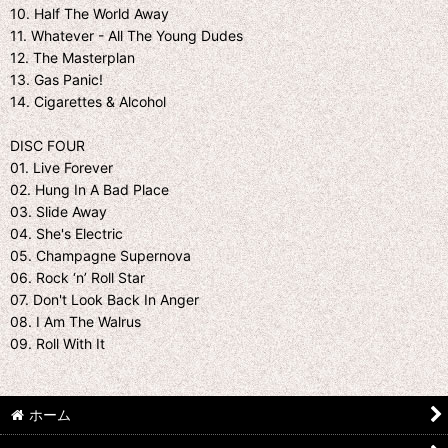
10. Half The World Away
11. Whatever - All The Young Dudes
12. The Masterplan
13. Gas Panic!
14. Cigarettes & Alcohol
DISC FOUR
01. Live Forever
02. Hung In A Bad Place
03. Slide Away
04. She's Electric
05. Champagne Supernova
06. Rock ‘n’ Roll Star
07. Don't Look Back In Anger
08. I Am The Walrus
09. Roll With It
ホーム