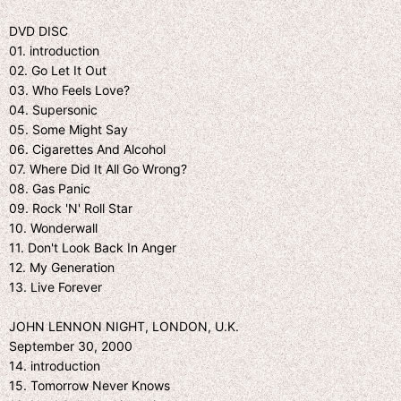
DVD DISC
01. introduction
02. Go Let It Out
03. Who Feels Love?
04. Supersonic
05. Some Might Say
06. Cigarettes And Alcohol
07. Where Did It All Go Wrong?
08. Gas Panic
09. Rock 'N' Roll Star
10. Wonderwall
11. Don't Look Back In Anger
12. My Generation
13. Live Forever
JOHN LENNON NIGHT, LONDON, U.K.
September 30, 2000
14. introduction
15. Tomorrow Never Knows