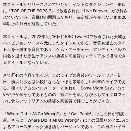
数タイトルがリリースされていたが、イントロダクションや、別日
に『TOP OF THE POPS 2』で放送された「Live Forever」が収録さ
れていない点、音飛びの問題点があり、決定版が存在しないまま20
年以上の月日が経過していた。
本タイトルは、2022年4月16日にBBC Two HDで放送された美麗な
ハイビジョンソースを元にしたタイトルである。音質も過去のタイ
トルを一蹴する音質であり、ゲム・アーチャー、アンディ・ベルの
両名を迎えた新生オアシスの勇姿を高画質なマテリアルで堪能でき
るタイトルとなっている。
さて肝心の内容であるが、このライブの直後のワールドツアー初
日、横浜公演とは比較にならないほど素晴らしい出来のライブであ
る。後々リアムのバロメーターとされた「Some Might Say」では
やや声が辛そうであるものの、額に汗を流しながらもマイクロフォ
ンに食らいつくリアムの勇姿を高画質で拝むことができる。
「Where DId It All Go Wrong?」と「Gas Panic!」はこの日が初披
露。さらに「Where Did It All Go Wrong?」はこの日限りのノエルに
よるアコースティック弾き語りバージョンであり、この日のハイラ