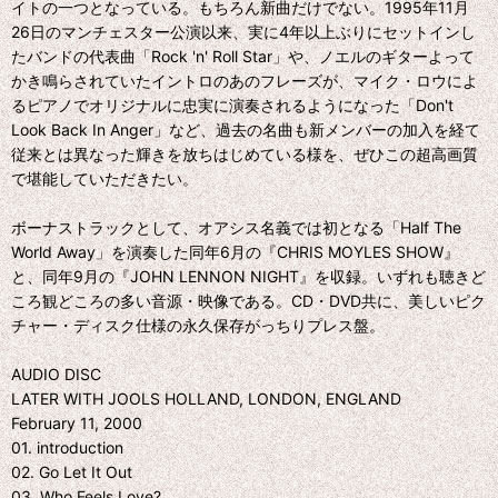
イトの一つとなっている。もちろん新曲だけでない。1995年11月
26日のマンチェスター公演以来、実に4年以上ぶりにセットインし
たバンドの代表曲「Rock 'n' Roll Star」や、ノエルのギターよって
かき鳴らされていたイントロのあのフレーズが、マイク・ロウによ
るピアノでオリジナルに忠実に演奏されるようになった「Don't
Look Back In Anger」など、過去の名曲も新メンバーの加入を経て
従来とは異なった輝きを放ちはじめている様を、ぜひこの超高画質
で堪能していただきたい。
ボーナストラックとして、オアシス名義では初となる「Half The
World Away」を演奏した同年6月の『CHRIS MOYLES SHOW』
と、同年9月の『JOHN LENNON NIGHT』を収録。いずれも聴きど
ころ観どころの多い音源・映像である。CD・DVD共に、美しいピク
チャー・ディスク仕様の永久保存がっちりプレス盤。
AUDIO DISC
LATER WITH JOOLS HOLLAND, LONDON, ENGLAND
February 11, 2000
01. introduction
02. Go Let It Out
03. Who Feels Love?