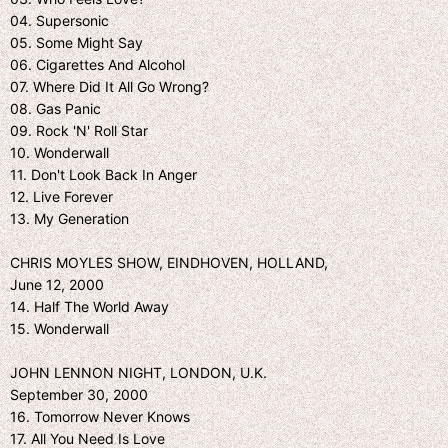
04. Supersonic
05. Some Might Say
06. Cigarettes And Alcohol
07. Where Did It All Go Wrong?
08. Gas Panic
09. Rock 'N' Roll Star
10. Wonderwall
11. Don't Look Back In Anger
12. Live Forever
13. My Generation
CHRIS MOYLES SHOW, EINDHOVEN, HOLLAND,
June 12, 2000
14. Half The World Away
15. Wonderwall
JOHN LENNON NIGHT, LONDON, U.K.
September 30, 2000
16. Tomorrow Never Knows
17. All You Need Is Love