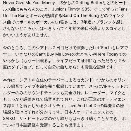
Never Give Me Your Money、懐かしのGetting Betterなどのビート
ルズ曲はもちろんのこと、Junior’s Firmや1985、そしてずっとFans
On The Runとポールが熱唱するBand On The Runなどのウイング
ス曲でのポールのボーカルの力強さには、3年近いブランクを感じ
させないどころか、はっきりって４年前の来日公演よりスゴイとし
かいいようがありません。
今のところ、このシアトル２日目だけで演奏したLet ’Em Inもレアで
すし、いきなりのCan’t Buy Me Loveの大とちりやHere Todayでの
やらかし（もう一回演るよ、ライブだって証明になっただろう？今
度はダイジョブ、だって自分の曲だから）も貴重な記録です。
本作は、シアトル在住のテーパーによるセカンドロウからのオリジ
ナル録音でライブ本編を完全収録しています。さらにVIPチケットホ
ルダーのみのサウンドチェックも完全収録。レコーダー、マイクと
もしっかり調整されて録音されており、これが王道のオーディエン
ス録音！と言わしめるクオリティ。Live And Let Dieの爆発音の臨
場感を聴けばそれが分かります。日本人オーディエンスとの
SAIKO、ザ・ビートルズのやり取りもはっきり聴くことができ、ポ
ールの日本語講座を受講することも出来ます。