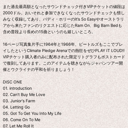
また過去最高額となったサウンドチェック付きVIPチケットの値段は
2000ドル。おいそれと参加できなくなったサウンドチェックも惜し
みなく収録してあり、バディ・ホリーのIt’s So Easyやオーストラリ
アから来たファンのリクエストに応じたRam On、Big Barn Bedも
含め普段より長めの15曲というのも嬉しいところ。
16ページ写真集片手に1964年と1966年、ビートルズもここでプレ
イしたというClimate Pledge Arenaでの熱狂をぜひPLAY IT LOUD!!
VIPチケット購入者のみに配布された限定リトグラフもポストカード
で復刻してあります。このアイテムを聴きながらジャパンツアー開
催とウクライナの平和を祈りましょう！
DISC ONE
01. introduction
02. Can't Buy Me Love
03. Junior's Farm
04. Letting Go
05. Got To Get You Into My Life
06. Come On To Me
07. Let Me Roll It