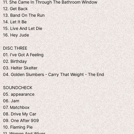
11. She Came In Through The Bathroom Window
12. Get Back
13. Band On The Run
14. Let It Be
15. Live And Let Die
16. Hey Jude
DISC THREE
01. I've Got A Feeling
02. Birthday
03. Helter Skelter
04. Golden Slumbers - Carry That Weight - The End
SOUNDCHECK
05. appearance
06. Jam
07. Matchbox
08. Drive My Car
09. One After 909
10. Flaming Pie
11. Women And Wives