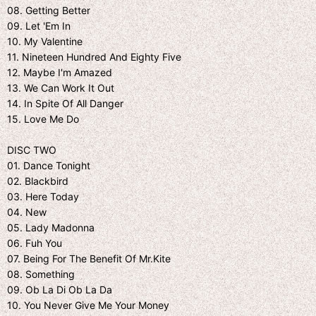
08. Getting Better
09. Let 'Em In
10. My Valentine
11. Nineteen Hundred And Eighty Five
12. Maybe I'm Amazed
13. We Can Work It Out
14. In Spite Of All Danger
15. Love Me Do
DISC TWO
01. Dance Tonight
02. Blackbird
03. Here Today
04. New
05. Lady Madonna
06. Fuh You
07. Being For The Benefit Of Mr.Kite
08. Something
09. Ob La Di Ob La Da
10. You Never Give Me Your Money