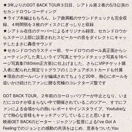
★3年ぶりのGOT BACK TOUR３日目、シアトル第２夜の5/3公演の
セカンドロウレコーディング
★ライブ本編はもちろん、レア曲満載のサウンドチェックも完全収
録、４時間弱を３枚のディスクにぎっしりと収録
★シアトル在住のテーパーによるオリジナル録音。セカンドロウか
らステージ上部に設置されたスピーカーの音をダイレクトにキャッ
チしたまさに轟音サウンド
★セカンドロウのラスティー前、サードロウのポール真正面からシ
ューティングした美しいライブ写真とサウンドチェック写真を16ペ
ージ写真集(180mm正方形)に仕上げました。さらにVIPチケット購
入者に配られた限定リトグラフのミニチュアポストカードも付属
★現在のポールバンドが編成されてちょうど20年、熱心にポールを
追いかけ続けたファンに贈る究極のコレクターズ盤です
GOT BACK TOUR。２年前のヨーロッパツアーが中止となり、いま
だにコロナが収まらない中で開催されているこのツアー、すでにフ
ァンによる会場からの熱いレポートやインスタライブ、Youtubeな
どで熱心な皆様もキャッチアップしていることと思います。
映画GET BACKのピーター・ジャクソン監督によるI’ve Got A
Feelingでのジョンとの感動の共演をはじめ、意表をついたYou