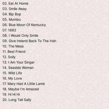
02. Eat At Home
03. Smile Away
04. Bip Bop
05. Mumbo
06. Blue Moon Of Kentucky
07. 1882
08. I Would Only Smile
09. Give Ireland Back To The Irish
10. The Mess
11. Best Friend
12. Soily
13. I Am Your Singer
14. Seaside Woman
15. Wild Life
16. My Love
17. Mary Had A Little Lamb
18. Maybe I’m Amazed
19. Hi Hi Hi
20. Long Tall Sally