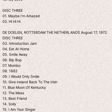
DISC THREE
01. Maybe I’m Amazed
02. Hi Hi Hi
DE DOELEN, ROTTERDAM THE NETHERLANDS August 17, 1972
DISC THREE
03. Introduction Jam
04. Eat At Home
05. Smile Away
06. Bip Bop
07. Mumbo
08. 1882
09. I Would Only Smile
10. Give Ireland Back To The Irish
11. Blue Moon Of Kentucky
12. The Mess
13. Best Friend
14. Soily
15. I Am Your Singer