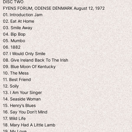
DISC TWO
FYENS FORUM, ODENSE DENMARK August 12, 1972
01. Introduction Jam
02. Eat At Home
03. Smile Away
04. Bip Bop
05. Mumbo
06. 1882
07. I Would Only Smile
08. Give Ireland Back To The Irish
09. Blue Moon Of Kentucky
10. The Mess
11. Best Friend
12. Soily
13. I Am Your Singer
14. Seaside Woman
15. Henry’s Blues
16. Say You Don’t Mind
17. Wild Life
18. Mary Had A Little Lamb
19. My Love