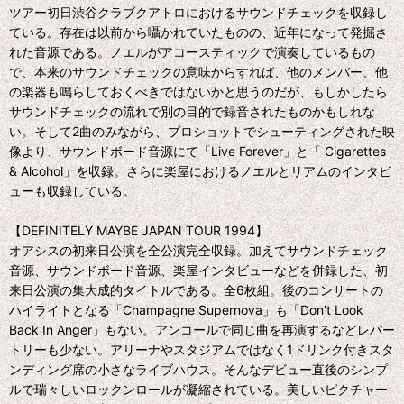
ツアー初日渋谷クラブクアトロにおけるサウンドチェックを収録し
ている。存在は以前から囁かれていたものの、近年になって発掘さ
れた音源である。ノエルがアコースティックで演奏しているもの
で、本来のサウンドチェックの意味からすれば、他のメンバー、他
の楽器も鳴らしておくべきではないかと思うのだが、もしかしたら
サウンドチェックの流れで別の目的で録音されたものかもしれな
い。そして2曲のみながら、プロショットでシューティングされた映
像より、サウンドボード音源にて「Live Forever」と「 Cigarettes
& Alcohol」を収録。さらに楽屋におけるノエルとリアムのインタビ
ューも収録している。
【DEFINITELY MAYBE JAPAN TOUR 1994】
オアシスの初来日公演を全公演完全収録。加えてサウンドチェック
音源、サウンドボード音源、楽屋インタビューなどを併録した、初
来日公演の集大成的タイトルである。全6枚組。後のコンサートの
ハイライトとなる「Champagne Supernova」も「Don’t Look
Back In Anger」もない。アンコールで同じ曲を再演するなどレパー
トリーも少ない。アリーナやスタジアムではなく1ドリンク付きスタ
ンディング席の小さなライブハウス。そんなデビュー直後のシンプ
ルで瑞々しいロックンロールが凝縮されている。美しいピクチャー