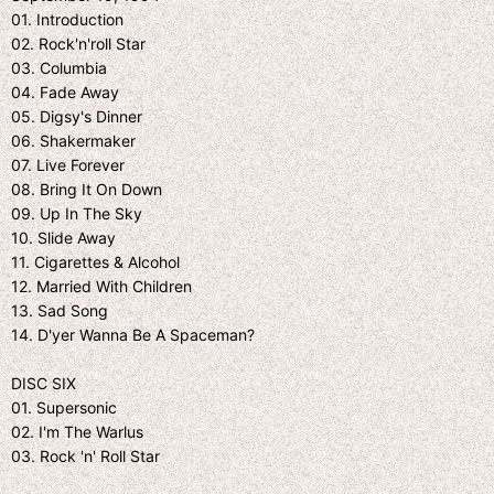
01. Introduction
02. Rock'n'roll Star
03. Columbia
04. Fade Away
05. Digsy's Dinner
06. Shakermaker
07. Live Forever
08. Bring It On Down
09. Up In The Sky
10. Slide Away
11. Cigarettes & Alcohol
12. Married With Children
13. Sad Song
14. D'yer Wanna Be A Spaceman?
DISC SIX
01. Supersonic
02. I'm The Warlus
03. Rock 'n' Roll Star