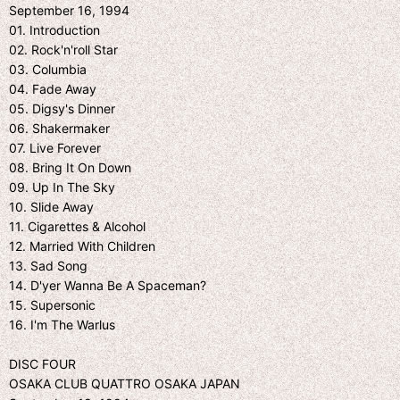
September 16, 1994
01. Introduction
02. Rock'n'roll Star
03. Columbia
04. Fade Away
05. Digsy's Dinner
06. Shakermaker
07. Live Forever
08. Bring It On Down
09. Up In The Sky
10. Slide Away
11. Cigarettes & Alcohol
12. Married With Children
13. Sad Song
14. D'yer Wanna Be A Spaceman?
15. Supersonic
16. I'm The Warlus
DISC FOUR
OSAKA CLUB QUATTRO OSAKA JAPAN