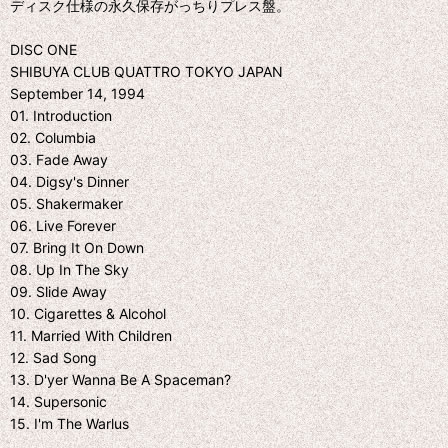
ディスク仕様の永久保存がっちりプレス盤。
DISC ONE
SHIBUYA CLUB QUATTRO TOKYO JAPAN
September 14, 1994
01. Introduction
02. Columbia
03. Fade Away
04. Digsy's Dinner
05. Shakermaker
06. Live Forever
07. Bring It On Down
08. Up In The Sky
09. Slide Away
10. Cigarettes & Alcohol
11. Married With Children
12. Sad Song
13. D'yer Wanna Be A Spaceman?
14. Supersonic
15. I'm The Warlus