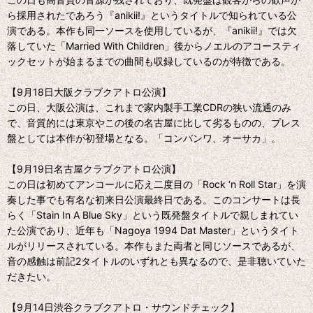
ら採用されたであろう『anikii!』というタイトルで知られている公
演である。本作も同一ソースを使用しているが、『anikii!』では欠
落していた「Married With Children」後からノエルのアコースティ
ックセットが始まるまでの曲間も収録しているのが特徴である。
【9月18日大阪クラブクアトロ公演】
この日、大阪公演は、これまで家内製手工業CDRの狭い流通のみ
で、音質的には東京やこの後の名古屋に比して劣るものの、プレス
盤としては本作が初登場となる。「コンバンワ、オーサカ」。
【9月19日名古屋クラブクアトロ公演】
この日は初めてアンコールに応え二度目の「Rock ‘n Roll Star」を演
奏した事でも有名な初来日公演最終日である。このコンサートは長
らく「Stain In A Blue Sky」という既発盤タイトルで親しまれてい
た公演であり、近年も「Nagoya 1994 Dat Master」というタイト
ルがリリースされている。本作もまた両者と同じソースであるが、
音の感触は前記2タイトルのいずれとも異なるので、是非聴いていた
だきたい。
【9月14日渋谷クラブクアトロ・サウンドチェック】