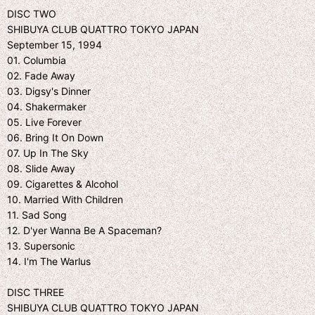
DISC TWO
SHIBUYA CLUB QUATTRO TOKYO JAPAN
September 15, 1994
01. Columbia
02. Fade Away
03. Digsy's Dinner
04. Shakermaker
05. Live Forever
06. Bring It On Down
07. Up In The Sky
08. Slide Away
09. Cigarettes & Alcohol
10. Married With Children
11. Sad Song
12. D'yer Wanna Be A Spaceman?
13. Supersonic
14. I'm The Warlus
DISC THREE
SHIBUYA CLUB QUATTRO TOKYO JAPAN