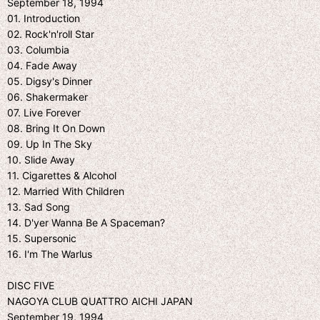
September 18, 1994
01. Introduction
02. Rock'n'roll Star
03. Columbia
04. Fade Away
05. Digsy's Dinner
06. Shakermaker
07. Live Forever
08. Bring It On Down
09. Up In The Sky
10. Slide Away
11. Cigarettes & Alcohol
12. Married With Children
13. Sad Song
14. D'yer Wanna Be A Spaceman?
15. Supersonic
16. I'm The Warlus
DISC FIVE
NAGOYA CLUB QUATTRO AICHI JAPAN
September 19, 1994