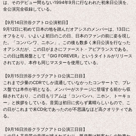
は、そのデビュー間もない1994年9月に行なわれた初来日公演を、
全公演完全収録している。
【9月14日渋谷クアトロ公演初日】
9月12日に初めて日本の地を踏んだオアシスのメンバーは、13日に
オフをとり、いよいよ初日のこの日、日本のファンの前に姿を現し
た。「コンバンワ、ニホン」。この後も数多く来日公演を行なった
オアシスだが、この日がまさにファースト・アピアランスである。
この日は既発盤として『GIG FOREVER』というタイトルがリリース
されており、本作も同じマスターを使用している。
【9月15日渋谷クラブクアトロ公演二日目】
これまで少量のCDRでしか流通していなかったコンサートで、プレ
ス盤では本作が初となる。メンバーがステージに登場する前から収
録されており、この日もリアムは「コンバンハ、ニホン、トーキョ
ー」と挨拶をしている。音質は初日に劣らず素晴らしいもので、こ
の日がこれまで未CD化であったのが不思議なほど高クオリティであ
る。
【9月16日渋谷クラブクアトロ公演三日目】
この日も高音質の音源が残されており、既発盤は観客からの歓声か