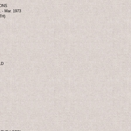
IONS
 - Mar. 1973
TH)
LD