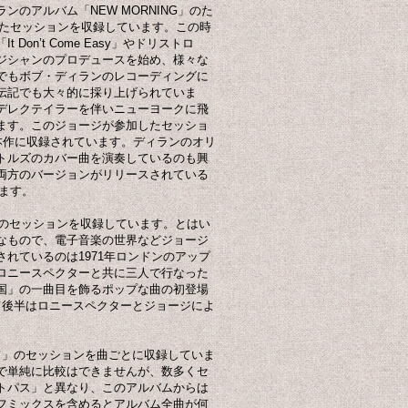
のアルバム「NEW MORNING」のた
われたセッションを収録しています。この時
on’t Come Easy」やドリストロ
ジシャンのプロデュースを始め、様々な
でもボブ・ディランのレコーディングに
伝記でも大々的に採り上げられていま
デレクテイラーを伴いニューヨークに飛
ます。このジョージが参加したセッショ
本作に収録されています。ディランのオリ
トルズのカバー曲を演奏しているのも興
両方のバージョンがリリースされている
います。
とのセッションを収録しています。とはい
なもので、電子音楽の世界などジョージ
れているのは1971年ロンドンのアップ
ロニースペクターと共に三人で行なった
国」の一曲目を飾るポップな曲の初登場
て後半はロニースペクターとジョージによ
ド」のセッションを曲ごとに収録していま
で単純に比較はできませんが、数多くセ
トパス」と異なり、このアルバムからは
フミックスを含めるとアルバム全曲が何