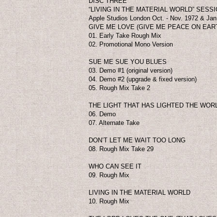
DISC THREE
“LIVING IN THE MATERIAL WORLD” SESS
Apple Studios London Oct. - Nov. 1972 & Jan.
GIVE ME LOVE (GIVE ME PEACE ON EAR
01. Early Take Rough Mix
02. Promotional Mono Version
SUE ME SUE YOU BLUES
03. Demo #1 (original version)
04. Demo #2 (upgrade & fixed version)
05. Rough Mix Take 2
THE LIGHT THAT HAS LIGHTED THE WOR
06. Demo
07. Alternate Take
DON’T LET ME WAIT TOO LONG
08. Rough Mix Take 29
WHO CAN SEE IT
09. Rough Mix
LIVING IN THE MATERIAL WORLD
10. Rough Mix