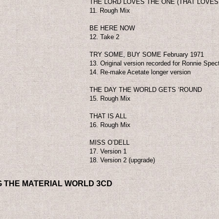
THE LORD LOVES THE ONE (THAT LOVES
11. Rough Mix
BE HERE NOW
12. Take 2
TRY SOME, BUY SOME February 1971
13. Original version recorded for Ronnie Spec
14. Re-make Acetate longer version
THE DAY THE WORLD GETS ‘ROUND
15. Rough Mix
THAT IS ALL
16. Rough Mix
MISS O’DELL
17. Version 1
18. Version 2 (upgrade)
G THE MATERIAL WORLD 3CD