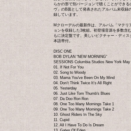
らかの形で別バージョンで聴くことができる
ヴ」のB面として発表されたアルバム未収録
録しています。
Mクローデルの最新作は、アルバム「マテリ
ョンを収録した3枚組。初登場音源を多数含
もに決定盤です。美しいピクチャー・ディス
本語帯付。
DISC ONE
BOB DYLAN “NEW MORNING”
SESSIONS Columbia Studios New York May 
01. If Not For You
02. Song to Woody
03. Mama You've Been On My Mind
04. Don’t Think Twice It’s All Right
05. Yesterday
06. Just Like Tom Thumb's Blues
07. Da Doo Ron Ron
08. One Too Many Mornings Take 1
09. One Too Many Mornings Take 2
10. Ghost Riders In The Sky
11. Cupid
12. All I Have To Do Is Dream
13. Gates Of Eden