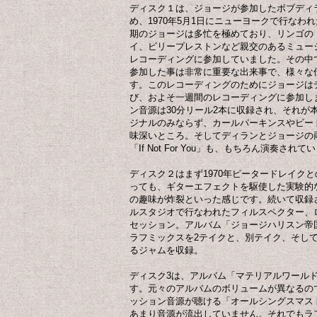
ディスク１は、ジョージが参加したボブディラン
め、1970年5月1日にニューヨークで行な
期のジョージは多忙を極めており、リンゴの「It D
イ、ビリープレストンなど親交のあるミュー
レコーディングに参加していました。その中
参加した事は非常に重要な出来事で、様々な
す。このレコーディングのためにジョージは
び、およそ一週間のレコーディングに参加し
ン音源は30分リール2本に収録され、それが
ジナルのみならず、カールパーキンスやビー
味深いところ。そしてディランとジョージの
「If Not For You」も、もちろん演奏されて
ディスク２はまず1970年ピータードレイク
っても、ギターエフェクトを駆使した実験的
の趣味が炸裂といった感じです。続いて収録さ
ルスタジオで行なわれたフィルスペクター、
セッション。アルバム「ジョージハリスン帝
ラフミックスを2テイクと、別テイク、そし
るジャムを収録。
ディスク3は、アルバム「マテリアルワール
す。元々のアルバムのボリュームが異なるの
ッション音源が聴ける「オールシングスマス
あまり音源が流出していません。それでもラ