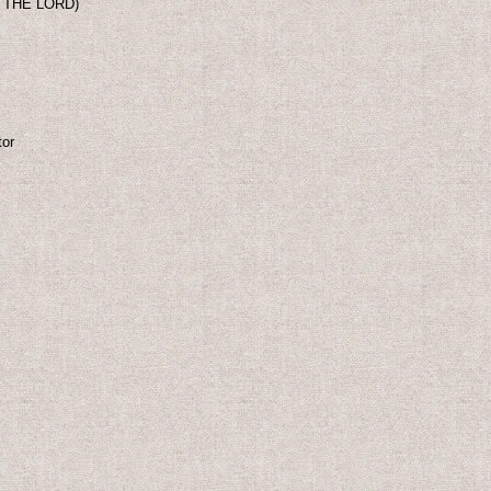
 THE LORD)
tor