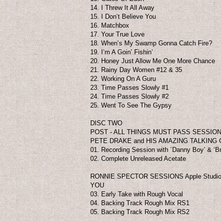
14. I Threw It All Away
15. I Don’t Believe You
16. Matchbox
17. Your True Love
18. When’s My Swamp Gonna Catch Fire?
19. I’m A Goin’ Fishin’
20. Honey Just Allow Me One More Chance
21. Rainy Day Women #12 & 35
22. Working On A Guru
23. Time Passes Slowly #1
24. Time Passes Slowly #2
25. Went To See The Gypsy
DISC TWO
POST - ALL THINGS MUST PASS SESSIONS 
PETE DRAKE and HIS AMAZING TALKING 
01. Recording Session with ´Danny Boy’ & ‘B
02. Complete Unreleased Acetate
RONNIE SPECTOR SESSIONS Apple Studios
YOU
03. Early Take with Rough Vocal
04. Backing Track Rough Mix RS1
05. Backing Track Rough Mix RS2