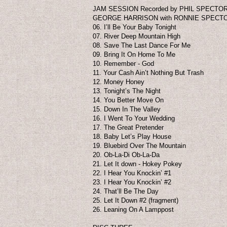
JAM SESSION Recorded by PHIL SPECTO
GEORGE HARRISON with RONNIE SPECT
06. I’ll Be Your Baby Tonight
07. River Deep Mountain High
08. Save The Last Dance For Me
09. Bring It On Home To Me
10. Remember - God
11. Your Cash Ain’t Nothing But Trash
12. Money Honey
13. Tonight’s The Night
14. You Better Move On
15. Down In The Valley
16. I Went To Your Wedding
17. The Great Pretender
18. Baby Let’s Play House
19. Bluebird Over The Mountain
20. Ob-La-Di Ob-La-Da
21. Let It down - Hokey Pokey
22. I Hear You Knockin’ #1
23. I Hear You Knockin’ #2
24. That’ll Be The Day
25. Let It Down #2 (fragment)
26. Leaning On A Lamppost