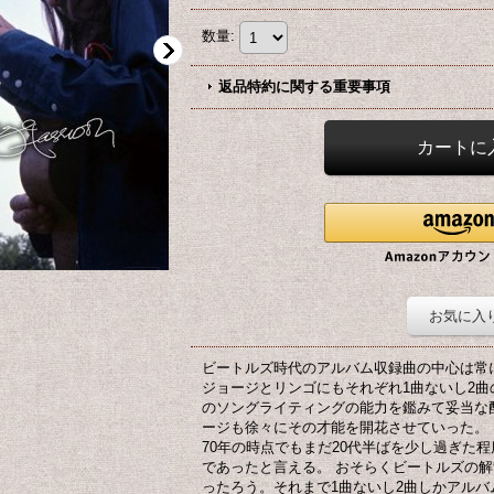
数量
:
返品特約に関する重要事項
お気に入
ビートルズ時代のアルバム収録曲の中心は常
ジョージとリンゴにもそれぞれ1曲ないし2曲
のソングライティングの能力を鑑みて妥当な
ージも徐々にその才能を開花させていった。 
70年の時点でもまだ20代半ばを少し過ぎた
であったと言える。 おそらくビートルズの
ったろう。それまで1曲ないし2曲しかアル