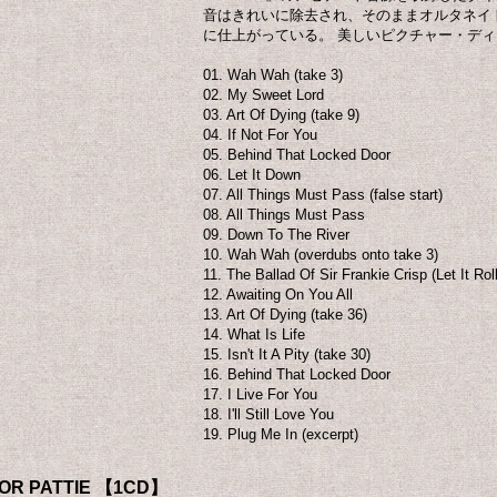
音はきれいに除去され、そのままオルタネイ
に仕上がっている。 美しいピクチャー・デ
01. Wah Wah (take 3)
02. My Sweet Lord
03. Art Of Dying (take 9)
04. If Not For You
05. Behind That Locked Door
06. Let It Down
07. All Things Must Pass (false start)
08. All Things Must Pass
09. Down To The River
10. Wah Wah (overdubs onto take 3)
11. The Ballad Of Sir Frankie Crisp (Let It Roll
12. Awaiting On You All
13. Art Of Dying (take 36)
14. What Is Life
15. Isn't It A Pity (take 30)
16. Behind That Locked Door
17. I Live For You
18. I'll Still Love You
19. Plug Me In (excerpt)
FOR PATTIE 【1CD】