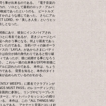
問う事が出来るのである。 『電子音楽の
のの、ソロとして最初のロック・アルバ
きなり3枚組であったというのも、 ビートルズ
すかのような感じであった。 さらにアル
ET LORD」や「美しき人生」というヒッ
出しとなった。
関係にあり、彼女にインスパイアされ
はつとに有名であるが、 若きジョージとパ
破綻へ向かう事になる。何より親友であっ
ていたのである。 当初パティの妹ポーラ
スの「LAYLA」があからさまにパティ
ラは自分が姉の身代わりであると悟り破
ティであったが、後に結婚する事になろう
。 これら一連の出来事が1970年前後に
グルに訪れたのである。 本作は、ちょう
のである。 背景を知ると、本作のタイト
味が込められているのがわかる。
GENTLY WEEPS」に匿名でクラプトンが
GS MUST PASS』のレコーディングに
全面的に参加し、リンゴやビリープレス
クターと、ゲットバックセッションの残り
 本作は、この『ALL THINGS MU
イトルである。 アセテート音源とはいえ針