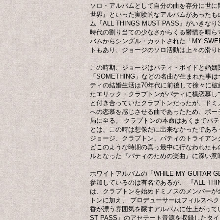
ソロ・アルバムとして自分の曲を存分に世に
世界』といった実験的なアルバムがあったも
ム『ALL THINGS MUST PASS』がい
時代の割り当ての少なさからくる鬱憤を晴ら
バムからシングル・カットされた「MY SWE
トもあり、ジョージのソロ活動は上々の滑り
この時期、ジョージはパティ・ボイドと婚姻
「SOMETHING」などの名曲が生まれた事
ティの結婚生活は70年代に前後して徐々に
たエリック・クラプトンがパティに横恋慕し
と付き合っていたクラプトンだったが、ドミノ
への恋慕を感じさせる曲であったため、ポー
局に至る。 クラプトンの本命はあくまでパ
とは、この時は想像だに出来なかったであろう
ジョージ、クラプトン、パティのトライアン
どこのような時期の真っ最中に行なわれたも
ルとなった『パティのための楽曲』に深い意
ホワイトアルバムの「WHILE MY GUITAR 
参加しているのは有名であるが、 『ALL THIN
は、クラプトンを始めドミノスのメンバーが
トンに加え、 プロデューサーはフィルスペ
香が漂う雰囲気を醸すアルバムに仕上がっている。
ST PASS』のアセテート音源を収録したタ