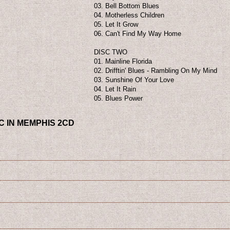
03. Bell Bottom Blues
04. Motherless Children
05. Let It Grow
06. Can't Find My Way Home
DISC TWO
01. Mainline Florida
02. Drifftin' Blues - Rambling On My Mind
03. Sunshine Of Your Love
04. Let It Rain
05. Blues Power
C IN MEMPHIS 2CD