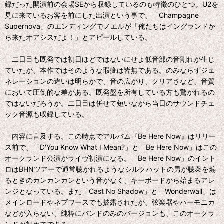
録だった開演前の会場SEから収録しているのも特徴のひとつ。U2を
見に来ているお客を前にした出演という事で、「Champagne
Supernova」のエンディングでノエルが「俺たちはイングランドか
ら来たオアシスだよ！」とアピールしている。
二日目も既発では初日ほどではないにせよ低音部の音割れが生じ
ていたが、本作ではそのような瑕疵は皆無である。のみならずジェ
ネレーションの違いは明らかで、音の広がり、クリアさなど、音質
において圧倒的な差がある。既発盤を所有している方も驚かれるの
ではないだろうか。二日目は併せて短いながら当日のサウンドチェ
ック音源も収録している。
内容に言及する。この時点でアルバム『Be Here Now』はリリー
ス前で、「D'You Know What I Mean?」と「Be Here Now」はこの
オークランド公演がライヴ初演になる。「Be Here Now」のイント
ロはBHNツアーで通常聴かれるようなシルクハットの男が聴衆を煽
るときのカンカンカンという音がなく、キーボードから始まるアレ
ンジとなっている。また「Cast No Shadow」と「Wonderwall」は
メインロードやネブワースでも披露されたが、弦楽器やハーモニカ
などが入らない、純粋にバンドのみのバージョンも、このオークラ