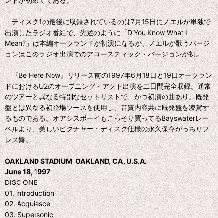
ンドが初めてである。
ディスク1の最後に収録されているのは7月15日にノエルが単独で
出演したラジオ番組で、先述のように「D'You Know What I
Mean?」は本編オークランドが初演になるが、ノエルが歌うバージ
ョンはこのラジオ出演でのアコースティック・バージョンが初。
『Be Here Now』リリース前の1997年6月18日と19日オークラン
ドにおけるU2のオープニング・アクト出演を二日間完全収録。通常
のツアーと異なる特別なセットリストで、かつ初演の曲あり。既発
盤とは異なる初登場ソースを使用し、音質内容共に既発盤を凌駕す
るものである。オアシスボーイもこっそり買ってるBayswaterレー
ベルより、美しいピクチャー・ディスク仕様の永久保存がっちりプ
レス盤。
OAKLAND STADIUM, OAKLAND, CA, U.S.A.
June 18, 1997
DISC ONE
01. introduction
02. Acquiesce
03. Supersonic