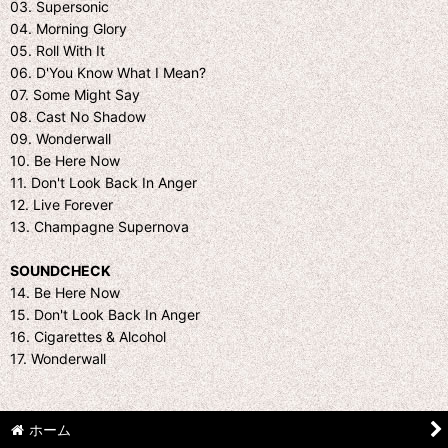
03. Supersonic
04. Morning Glory
05. Roll With It
06. D'You Know What I Mean?
07. Some Might Say
08. Cast No Shadow
09. Wonderwall
10. Be Here Now
11. Don't Look Back In Anger
12. Live Forever
13. Champagne Supernova
SOUNDCHECK
14. Be Here Now
15. Don't Look Back In Anger
16. Cigarettes & Alcohol
17. Wonderwall
ホーム