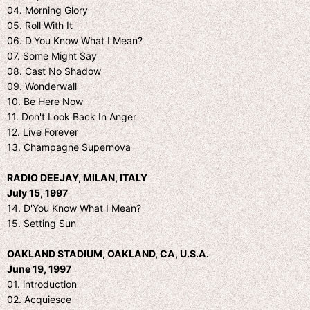
04. Morning Glory
05. Roll With It
06. D'You Know What I Mean?
07. Some Might Say
08. Cast No Shadow
09. Wonderwall
10. Be Here Now
11. Don't Look Back In Anger
12. Live Forever
13. Champagne Supernova
RADIO DEEJAY, MILAN, ITALY
July 15, 1997
14. D'You Know What I Mean?
15. Setting Sun
OAKLAND STADIUM, OAKLAND, CA, U.S.A.
June 19, 1997
01. introduction
02. Acquiesce