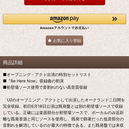
お気に入り登録
商品詳細
■オープニング・アクト出演の特別セットリスト
■『Be Here Now』収録曲の初演
■初登場ソース使用で音割れのない高音質収録
U2のオープニング・アクトとして出演したオークランド二日間を
完全収録。初日6月18日公演は既発盤とは別の初登場ソースで収録
している。正確には楽器部分が初登場ソースで、ボーカルのみ近距
離な既発音源と同じソースを使用し、既発で顕著だった低音部分の
音割れを解消しているのが最大の特徴である。また既発盤では未収