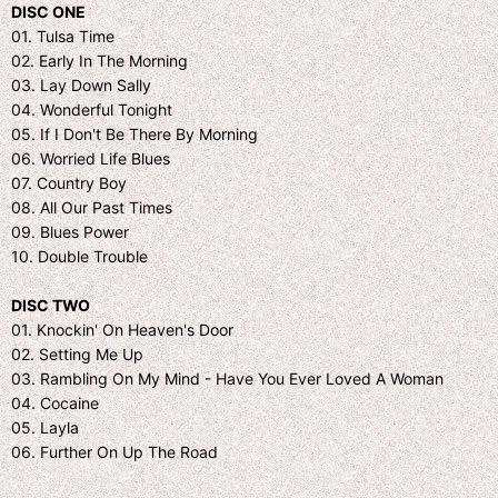
DISC ONE
01. Tulsa Time
02. Early In The Morning
03. Lay Down Sally
04. Wonderful Tonight
05. If I Don't Be There By Morning
06. Worried Life Blues
07. Country Boy
08. All Our Past Times
09. Blues Power
10. Double Trouble
DISC TWO
01. Knockin' On Heaven's Door
02. Setting Me Up
03. Rambling On My Mind - Have You Ever Loved A Woman
04. Cocaine
05. Layla
06. Further On Up The Road