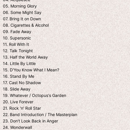
05. Morning Glory
06. Some Might Say
07. Bring It on Down
08. Cigarettes & Alcohol
09. Fade Away
10. Supersonic
11. Roll With It
12. Talk Tonight
13. Half the World Away
14. Little By Little
15. D'You Know What I Mean?
16. Stand By Me
17. Cast No Shadow
18. Slide Away
19. Whatever / Octopus's Garden
20. Live Forever
21. Rock 'n' Roll Star
22. Band Introduction / The Masterplan
23. Don't Look Back in Anger
24. Wonderwall