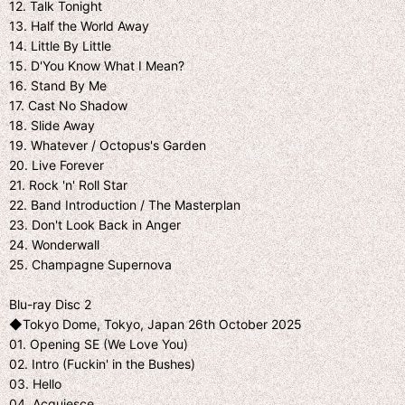
12. Talk Tonight
13. Half the World Away
14. Little By Little
15. D'You Know What I Mean?
16. Stand By Me
17. Cast No Shadow
18. Slide Away
19. Whatever / Octopus's Garden
20. Live Forever
21. Rock 'n' Roll Star
22. Band Introduction / The Masterplan
23. Don't Look Back in Anger
24. Wonderwall
25. Champagne Supernova
Blu-ray Disc 2
◆Tokyo Dome, Tokyo, Japan 26th October 2025
01. Opening SE (We Love You)
02. Intro (Fuckin' in the Bushes)
03. Hello
04. Acquiesce