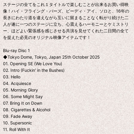
ステージの全てをこれ１タイトルで楽しむことが出来るお買い得映
像！ハイ・フライング・バーズ、ビーディ・アイ、ソロと、16年の
長きにわたり道を違えながら互いに留まることなく転がり続けた二
人が遂に一つのステージに立ち、心震えるハーモニーとケミストリ
ー、ほどよい緊張感を感じさせる共演を見せてくれた二日間の全て
を捉えた必見のオリジナル映像アイテムです！
Blu-ray Disc 1
◆Tokyo Dome, Tokyo, Japan 25th October 2025
01. Opening SE (We Love You)
02. Intro (Fuckin' in the Bushes)
03. Hello
04. Acquiesce
05. Morning Glory
06. Some Might Say
07. Bring It on Down
08. Cigarettes & Alcohol
09. Fade Away
10. Supersonic
11. Roll With It