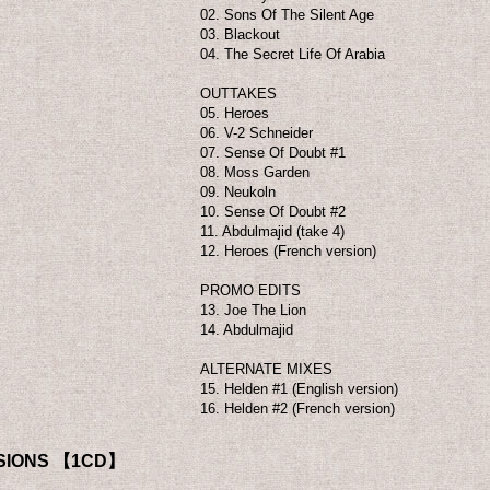
02. Sons Of The Silent Age
03. Blackout
04. The Secret Life Of Arabia
OUTTAKES
05. Heroes
06. V-2 Schneider
07. Sense Of Doubt #1
08. Moss Garden
09. Neukoln
10. Sense Of Doubt #2
11. Abdulmajid (take 4)
12. Heroes (French version)
PROMO EDITS
13. Joe The Lion
14. Abdulmajid
ALTERNATE MIXES
15. Helden #1 (English version)
16. Helden #2 (French version)
SSIONS 【1CD】