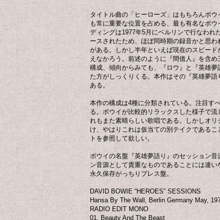
タイトル曲の「ヒーローズ」はもちろんボウ
も常に重要な位置を占める、最も有名なボウ
ディングは1977年5月にベルリンで行なわ
ースされたため、ほぼ同時期の録音かと思わ
がある。しかし半年といえば現在のスピード
えなかろう。前述のように『間借人』を含め
構成、傾向からみても、『ロウ』と『英雄夢
た方がしっくりくる。本作はその『英雄夢語
ある。
本作の構成は4種に分類されている。注目す
る。ボウイが比較的リラックスした様子で流
れもまた素晴らしい歌唱である。しかしオリ
け、やはりこれは仮当ての別テイクであるこ
トを参照して欲しい。
ボウイの名盤『英雄夢語り』のセッション音
ン音源として貴重なものであることには違い
永久保存がっちりプレス盤。
DAVID BOWIE “HEROES” SESSIONS
Hansa By The Wall, Berlin Germany May, 19
RADIO EDIT MONO
01. Beauty And The Beast