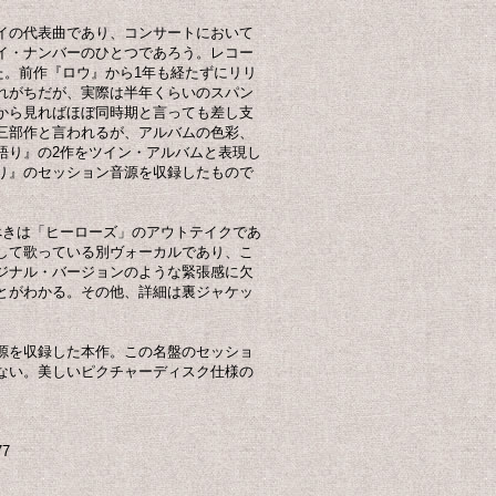
イの代表曲であり、コンサートにおいて
イ・ナンバーのひとつであろう。レコー
れた。前作『ロウ』から1年も経たずにリリ
れがちだが、実際は半年くらいのスパン
から見ればほぼ同時期と言っても差し支
三部作と言われるが、アルバムの色彩、
語り』の2作をツイン・アルバムと表現し
り』のセッション音源を収録したもので
べきは「ヒーローズ」のアウトテイクであ
して歌っている別ヴォーカルであり、こ
ジナル・バージョンのような緊張感に欠
とがわかる。その他、詳細は裏ジャケッ
源を収録した本作。この名盤のセッショ
ない。美しいピクチャーディスク仕様の
77