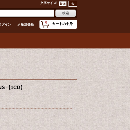
文字サイズ
:
0
カートの中身
ログイン
新規登録
ONS 【1CD】