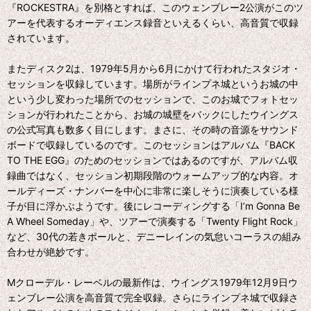
『ROCKESTRA』を別格とすれば、このウェンブレー2公演がこのツ
アーを代表するオーディエンス録音といえるくらい、高音質で収録
されています。
またディスク2は、1979年5月から6月にかけて行われたスタジオ・
セッションを収録しています。場所がラインプネ城というお城の中
という少し変わった場所でのセッションで、このお城でフォトセッ
ションが行われたことから、お城の城壁をバックにしたウイングス
の公式写真も数多く目にします。まさに、その時の音源をサウンド
ボードで収録しているのです。このセッションはアルバム『BACK
TO THE EGG』のためのセッションではあるのですが、アルバム収
録曲ではなく、セッション初期段階のウォームアップ的な内容。オ
ールディーズ・ナンバーを中心に非常に楽しそうに演奏している様
子が目に浮かぶようです。後にレコーディングする「I’m Gonna Be
A Wheel Someday」や、ツアーで演奏する「Twenty Flight Rock」
など、30代の若きポールと、デニーレインの気怠いコーラスの組み
合わせが絶妙です。
Mクローデル・レーベルの最新作は、ウイングス1979年12月9日ウ
ェンブレー公演を高音質で完全収録。さらにラインプネ城で収録さ