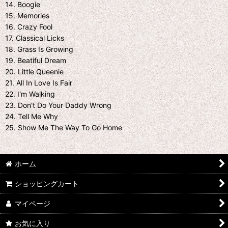
14. Boogie
15. Memories
16. Crazy Fool
17. Classical Licks
18. Grass Is Growing
19. Beatiful Dream
20. Little Queenie
21. All In Love Is Fair
22. I'm Walking
23. Don't Do Your Daddy Wrong
24. Tell Me Why
25. Show Me The Way To Go Home
ホーム
ショッピングカート
マイページ
お気に入り