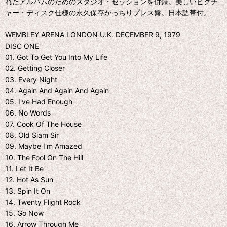
れたアルバムのためのスタジオ・セッションを併録。美しいピクチ
ャー・ディスク仕様の永久保存がっちりプレス盤。日本語帯付。
WEMBLEY ARENA LONDON U.K. DECEMBER 9, 1979
DISC ONE
01. Got To Get You Into My Life
02. Getting Closer
03. Every Night
04. Again And Again And Again
05. I've Had Enough
06. No Words
07. Cook Of The House
08. Old Siam Sir
09. Maybe I'm Amazed
10. The Fool On The Hill
11. Let It Be
12. Hot As Sun
13. Spin It On
14. Twenty Flight Rock
15. Go Now
16. Arrow Through Me