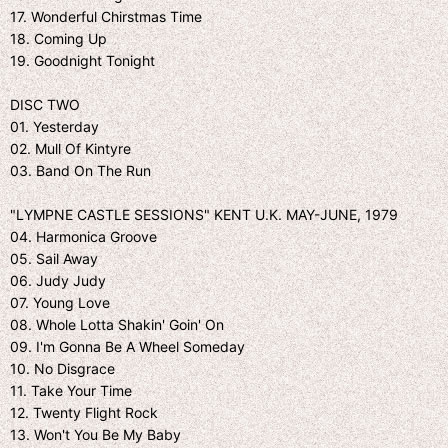
17. Wonderful Chirstmas Time
18. Coming Up
19. Goodnight Tonight
DISC TWO
01. Yesterday
02. Mull Of Kintyre
03. Band On The Run
"LYMPNE CASTLE SESSIONS" KENT U.K. MAY-JUNE, 1979
04. Harmonica Groove
05. Sail Away
06. Judy Judy
07. Young Love
08. Whole Lotta Shakin' Goin' On
09. I'm Gonna Be A Wheel Someday
10. No Disgrace
11. Take Your Time
12. Twenty Flight Rock
13. Won't You Be My Baby