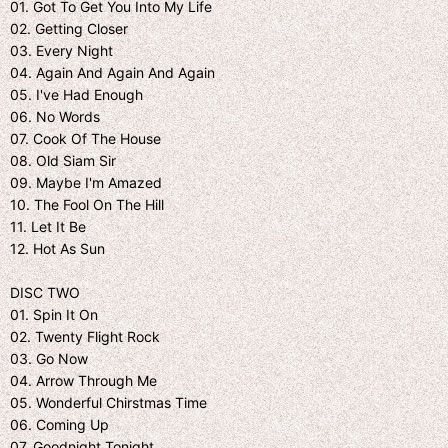
01. Got To Get You Into My Life
02. Getting Closer
03. Every Night
04. Again And Again And Again
05. I've Had Enough
06. No Words
07. Cook Of The House
08. Old Siam Sir
09. Maybe I'm Amazed
10. The Fool On The Hill
11. Let It Be
12. Hot As Sun
DISC TWO
01. Spin It On
02. Twenty Flight Rock
03. Go Now
04. Arrow Through Me
05. Wonderful Chirstmas Time
06. Coming Up
07. Goodnight Tonight