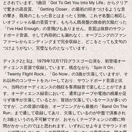
とされています。1曲目「Got To Get You Into My Life」からクリア
で驚きの高音質。「Getting Closer」の最初の叩きつけるような音
の響き、既発のこもった音とはまったく別物。これぞ名盤に相応し
いオフィシャル級の音質です。もちろん既発盤の致命的欠陥だった
「I’ve Had Enough」の音飛びもありません。音質は抜群のサウン
ドボード音源。そして内容的にも漏れなく、オープニングのファン
ファーレからエンディングまで完全収録と、どこをとっても文句の
つけようがない、完璧なものとなっています。
ディスク2と3は、1979年12月17日グラスゴー公演を、初登場オー
ディエンス音源で収録しています。残念ながら「Spin It On」
「Twenty Flight Rock」「Go Now」の3曲が欠落していますが、そ
れ以外のコンサートをカバーしており、サウンドボード音源と比
べ、当時のオーディエンスの熱狂を客席録音で楽しむことができま
す。オーディエンス録音において、通常はテープや電池の残量が足
りず後半が欠落しているとか、冒頭が欠落しているケースが多いの
ですが、この音源の場合、オープニングから最後の「Band On The
Run」まで通して収録してあり、欠落しているのが中盤で演奏され
た3曲というのも不可解ですが、おそらくテープチェンジの際に時
間がかかったのではと思われます。いずれにせよ今までサウンドボ