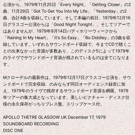
公演から、1979年11月25日「Every Night」「Getting Closer」の2
曲、11月29日「Got To Get You Into My Life」「Yesterday」の2
曲、合計4曲を収録しています。そして本編の前日、1979年12月16
日グラスゴー公演からは「Good Night Tonight」、そしてツアーで
はありませんが、1979年9月14日バディホリーウィークから
「Raining In My Heart」「It's So Easy」「Bo Diddley」の3曲を収
録しています。いずれもサウンドボード収録で、今までCDで聴くこ
との出来なかった音源が多数あり、このディスク5によって1979年
のライヴでサウンドボード音源が残されているものは全てになりま
す。
Mクローデルの最新作は、1979年12月17日グラスゴー公演を、サウ
ンドボードで完全収録。のみならず同日オーディエンス録音に加
え、1979年のライヴで残存するサウンドボード音源を網羅。1979
年ツアーの集大成となっています。美しいピクチャー・ディスク仕
様の永久保存がっちりプレス盤。スリップケース付。
APOLLO THETRE GLASGOW UK December 17, 1979
SOUNDBOARD RECORDING
DISC ONE