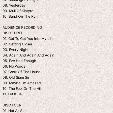
08. Yesterday
09. Mull Of Kintyre
10. Band On The Run
AUDIENCE RECORDING
DISC THREE
01. Got To Get You Into My Life
02. Getting Closer
03. Every Night
04. Again And Again And Again
05. I've Had Enough
06. No Words
07. Cook Of The House
08. Old Siam Sir
09. Maybe I'm Amazed
10. The Fool On The Hill
11. Let It Be
DISC FOUR
01. Hot As Sun