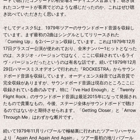
ードで聴けたコンサートの初登場オーディエンス音源です。聴き慣
れたコンサートが客席でどのような感じだったのか、これはぜひ聴
き比べていただきたく思います。
そしてディスク5は、1979年ツアーのサウンドボード音源を収録し
ています。まず最初の2曲はシングルとしてリリースされた
「Coming Up」を2バージョン収録しています。これは1979年12月
17日グラスゴー公演が使われており、全米ナンバー1ヒットとなった
のは、スタジオ・バージョンではなく、ここに収録されているライ
ヴ・バージョンだったというのは有名な話です。続いて1979年12月
29日ハマースミスオデオンで行われた『ROCKESTRA』からサウン
ドボード音源を収録しています。オーディエンス録音では高音質で
完全収録がありますが、サウンドボード音源は現在のところここに
収録されている曲のみです。特に「I’ve Had Enough」と「Twenty
Flight Rock」のサウンドボード音源は最近2015年になって発掘され
たもので貴重なもの。今後、ステージ全体がサウンドボードで聴け
るのではないかと期待させられます。「Getting Closer」と「Arrow
Through Me」はわずかな断片です。
続いて1979年11月リバプールで極秘裏に行われたツアーリハーサル
より「Again And Again And Again」。ツアー最初の地リバプール