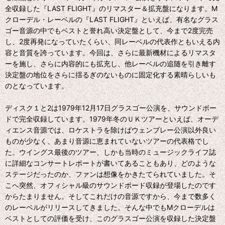
全収録した『LAST FLIGHT』のリマスター＆拡充盤になります。M
クローデル・レーベルの『LAST FLIGHT』といえば、有名なグラス
ゴー音源の中でもベストと誉れ高い決定盤として、今まで2度完売
し、2度再発になっていたくらい、同レーベルの代表作ともいえる内
容と音質を誇っています。今回は、さらに最新機材によるリマスタ
ーを施し、さらに内容的にも拡充し、他レーベルの追随を引き離す
決定盤の地位をさらに揺るぎのないものに固定化する素晴らしいも
のとなっています。
ディスク１と2は1979年12月17日グラスゴー公演を、サウンドボー
ドで完全収録しています。1979年冬のＵＫツアーといえば、オーデ
ィエンス音源では、ロケストラを除けばウェンブレー公演以外良い
ものが少なく、あまり音源に恵まれていないツアーの代表格でし
た。ウイングス最後のツアー、しかも当時のミュージックライフ誌
に詳細なコンサートレポートが書いてあることもあり、どのような
ステージだったのか、ファンは想像をかきたてられていました。そ
こへ突然、オフィシャル級のサウンドボード収録が登場したのです
からたまりません。そしてこれだけの音源ですから、今まで数多く
のレーベルがリリースしてきました。そんな中でもMクローデルは
ベストとしての評価を受け、このグラスゴー公演を収録した決定盤