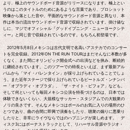
より、極上のサウンドボード音源がリリースになります。極上とい
うのはこのタイトルのためにあるような言葉であり、プロショット
映像から落とした音や、平面的なサウンドボード音源と異なり、本
作は本当の流出サウンドボード音源で収録されています。掛け値な
しに、マジでオフィシャル『グッドイブニング・ニューヨークシテ
ィー』と同じ音で収録されているのです。もちろん初登場です。
2012年5月8日メキシコは古代文明で名高いアステカでのコンサー
トを完全収録。2012年ON THE RUN TOURはまだそんなに本数が多
くなく、また間にオリンピック開会式への出演などを挟み、断続的
に継続されています。このツアーでの特長といえば、まず最新アル
バムから「マイ・バレンタイン」が採り上げられていることでしょ
う。また近年ステージで採り上げられているビートルズ・ンナンバ
ー「オブラディ・オブラダ」、「ザ・ナイト・ビフォア」なども。
そして何といっても毎回メキシコ公演を特長づけるのは、日本では
体験できないくらい、大規模なサッカー・スタジアムでの大観衆の
ノリの良さです。そんなメキシコはポールのお気に入りの場所のひ
とつであり、曲の合間に即興で演奏をしたり、聴衆の煽りに悪乗り
したりと、非常にライヴならではのハプニングが楽しめます。 デ
ィスク3にはボーナストラックとして、リハーサル音源やラジオ・