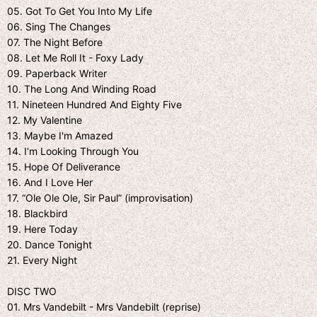
05. Got To Get You Into My Life
06. Sing The Changes
07. The Night Before
08. Let Me Roll It - Foxy Lady
09. Paperback Writer
10. The Long And Winding Road
11. Nineteen Hundred And Eighty Five
12. My Valentine
13. Maybe I'm Amazed
14. I’m Looking Through You
15. Hope Of Deliverance
16. And I Love Her
17. “Ole Ole Ole, Sir Paul” (improvisation)
18. Blackbird
19. Here Today
20. Dance Tonight
21. Every Night
DISC TWO
01. Mrs Vandebilt - Mrs Vandebilt (reprise)