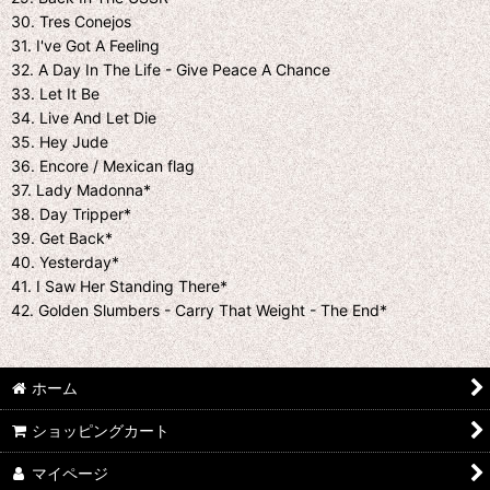
30. Tres Conejos
31. I've Got A Feeling
32. A Day In The Life - Give Peace A Chance
33. Let It Be
34. Live And Let Die
35. Hey Jude
36. Encore / Mexican flag
37. Lady Madonna*
38. Day Tripper*
39. Get Back*
40. Yesterday*
41. I Saw Her Standing There*
42. Golden Slumbers - Carry That Weight - The End*
ホーム
ショッピングカート
マイページ