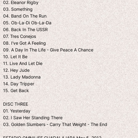
02. Eleanor Rigby
03. Something
04. Band On The Run
05. Ob-La-Di Ob-La-Da
06. Back In The USSR
07. Tres Conejos
08. I've Got A Feeling
09. A Day In The Life - Give Peace A Chance
10. Let It Be
11. Live And Let Die
12. Hey Jude
13. Lady Madonna
14. Day Tripper
15. Get Back
DISC THREE
01. Yesterday
02. I Saw Her Standing There
03. Golden Slumbers - Carry That Weight - The End
ESTADIO OMNILIFE GUADALAJARA May 5, 2012