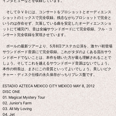
インタビューなどを収録しています。
そしてＤＶＤには、コンサートをプロショットとオーディエンス
ショットのミックスで完全収録。残念ながらプロショットで完全と
いうのは存在せず、欠落している曲を安定したオーディエンスショ
ットにて補完(*)、音は全編サウンドボードにて完全収録。フル・コ
ンサート完全収録を実現させています。
ポールの最新ツアーより、5月8日アステカ公演を、激ヤバ初登場
サウンドボード音源にて完全収録。これがタダのよくある流出サウ
ンドボードでないことは、本作を聴いた方が最も理解されることで
しょう。そしてこれを越えるサウンドボード音源はないでしょう。
本作の特長は、まさにこの音質といってよいでしょう。美しいピク
チャー・ディスク仕様の永久保存がっちりプレス盤です。
ESTADIO AZTECA MEXICO CITY MEXICO MAY 8, 2012
DISC ONE
01. Magical Mystery Tour
02. Junior's Farm
03. All My Loving
04. Jet