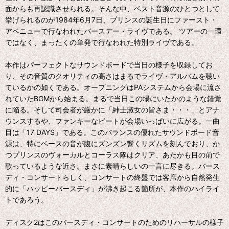
面からも再認識させられる。そんな中、ベスト音源のひとつとして
挙げられるのが1984年6月7日、プリンスの誕生日にファースト・
アベニューで行なわれたバースデー・ライヴである。 ツアーの一環
ではなく、まったくの単発で行なわれた特別ライヴである。
本作はパーフェクトなサウンドボードで当日の様子を収録してお
り、その音質のクオリティの高さはまるでライヴ・アルバムを聴い
ているかの如くである。オープニングはPAシステムから会場に流さ
れていたBGMから始まる。まるで当日この場にいたかのような錯覚
に陥る。そして司会者が厳かに「紳士淑女の皆さま・・・」とアナ
ウンスするや、ファンキーなビートが会場いっぱいに広がる。一曲
目は「17 DAYS」である。このバランスの優れたサウンドボード音
源は、特にベースの音が腹にズンズン響くリズムを刻んでおり、か
つプリンスのヴォーカルとコーラス隊はクリア、あたかも目の前で
歌っているような近さ。まさに素晴らしいの一言に尽きる。バース
ディ・コンサートらしく、コンサートの終盤では客席から自然発生
的に「ハッピーバースディ」が沸き起こる箇所が、本作のハイライ
トであろう。
ディスク2はこのバースディ・コンサートのためのリハーサルの様子