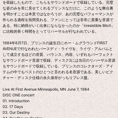
を収録したもので、こちらもサウンドボードで収録している。完璧
な姿のみを常に見せてくれるプリンスなだけに、このような舞台裏
を明かすことは本意ではなかろうが、あの完璧なパフォーマンスが
作られる過程を垣間見れる、ファンにとっては非常に貴重な音源で
ある。特に納得がいく出来にならなかったのか「Irresistible Bitch」
に比較的長く時間をとってリハーサルが行なわれている。
1984年6月7日、プリンスの誕生日にホー・ムグラウンドFIRST
AVENUEで行なわれたバースディ・ライヴを、ライヴ・アルバムと
して成立するほどの音質、バランス、内容、いずれもパーフェクト
なサウンドボード音源で収録。ディスク2には当日のリハーサル音源
もサウンドボードで収録している、プリンスのコレクターズ・アイ
テムの中でもベストのひとつと言われる名音源である。美しいピク
チャー・ディスク仕様の永久保存がっちりプレス盤。
Live At First Avenue Minneapolis, MN June 7, 1984
DISC ONE concert
01. Introduction
02. 17 Days
03. Our Destiny