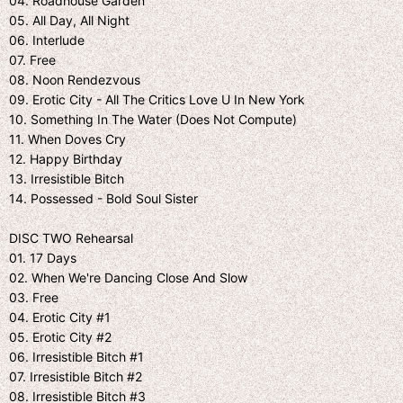
04. Roadhouse Garden
05. All Day, All Night
06. Interlude
07. Free
08. Noon Rendezvous
09. Erotic City - All The Critics Love U In New York
10. Something In The Water (Does Not Compute)
11. When Doves Cry
12. Happy Birthday
13. Irresistible Bitch
14. Possessed - Bold Soul Sister
DISC TWO Rehearsal
01. 17 Days
02. When We're Dancing Close And Slow
03. Free
04. Erotic City #1
05. Erotic City #2
06. Irresistible Bitch #1
07. Irresistible Bitch #2
08. Irresistible Bitch #3