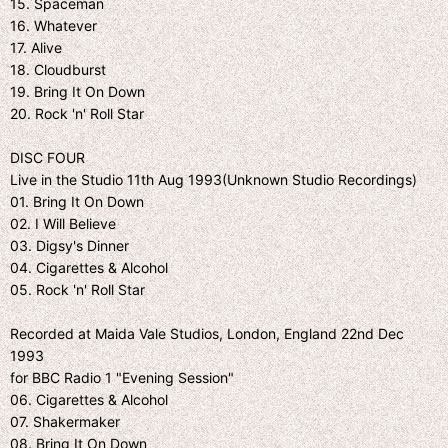
15. Spaceman
16. Whatever
17. Alive
18. Cloudburst
19. Bring It On Down
20. Rock 'n' Roll Star
DISC FOUR
Live in the Studio 11th Aug 1993(Unknown Studio Recordings)
01. Bring It On Down
02. I Will Believe
03. Digsy's Dinner
04. Cigarettes & Alcohol
05. Rock 'n' Roll Star
Recorded at Maida Vale Studios, London, England 22nd Dec
1993
for BBC Radio 1 "Evening Session"
06. Cigarettes & Alcohol
07. Shakermaker
08. Bring It On Down