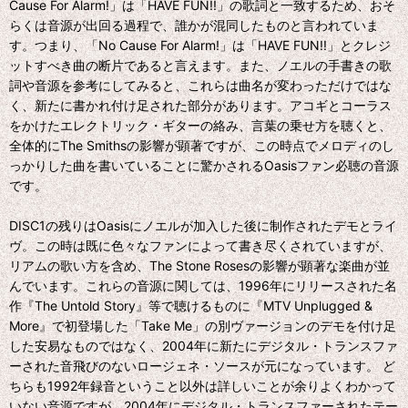
Cause For Alarm!」は「HAVE FUN!!」の歌詞と一致するため、おそ
らくは音源が出回る過程で、誰かが混同したものと言われていま
す。つまり、「No Cause For Alarm!」は「HAVE FUN!!」とクレジ
ットすべき曲の断片であると言えます。また、ノエルの手書きの歌
詞や音源を参考にしてみると、これらは曲名が変わっただけではな
く、新たに書かれ付け足された部分があります。アコギとコーラス
をかけたエレクトリック・ギターの絡み、言葉の乗せ方を聴くと、
全体的にThe Smithsの影響が顕著ですが、この時点でメロディのし
っかりした曲を書いていることに驚かされるOasisファン必聴の音源
です。
DISC1の残りはOasisにノエルが加入した後に制作されたデモとライ
ヴ。この時は既に色々なファンによって書き尽くされていますが、
リアムの歌い方を含め、The Stone Rosesの影響が顕著な楽曲が並
んでいます。これらの音源に関しては、1996年にリリースされた名
作『The Untold Story』等で聴けるものに『MTV Unplugged &
More』で初登場した「Take Me」の別ヴァージョンのデモを付け足
した安易なものではなく、2004年に新たにデジタル・トランスファ
ーされた音飛びのないロージェネ・ソースが元になっています。 ど
ちらも1992年録音ということ以外は詳しいことが余りよくわかって
いない音源ですが、2004年にデジタル・トランスファーされたテー