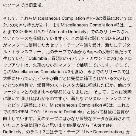
のソースでは初登場。
そして、これらMiscellaneous Compilation #1〜3の収録においては
2つの大きな特長があり、まずMiscellaneous Compilation #3は、こ
れまで3D-REALITYの『Alternate Definitely』でのみリリースされ
ていたソースを収録していますが、この部分に関して3D-REALITY
がマスターに使用したカセット・テープを譲り受け、新たにデジタ
ル・トランスファー。元のテープでA面からB面への反転に当たって
生じていた「Columbia」冒頭のハイハット・カウントにおけるドロ
ップアウトは、欠落のない別マスターで補填しています。 そして、
このMiscellaneous Compilation #3を含め、今までのリリースでは
大幅に狂っていたピッチが曲ごとに完璧に補正されているのがもう
ひとつの特長で、鑑賞時のストレスを大幅に軽減したほか、他のヴ
ァージョンとの聴き比べが容易になりました。 そして、これは実際
に聴いて頂ければわかるのですが、新たなデジタル・トランスファ
ーとピッチ調整により、Miscellaneous Compilation #3は、これま
での3D-REALITYの『Alternate Definitely』と比べて格段に音質が
向上しています。元のテープにはかなり豊饒なデータが記録されて
いたことを確信頂けると思います(蛇足ながら『Alternate
Definitely』のラスト3曲はデモ・テープ『Live Demonstration』か