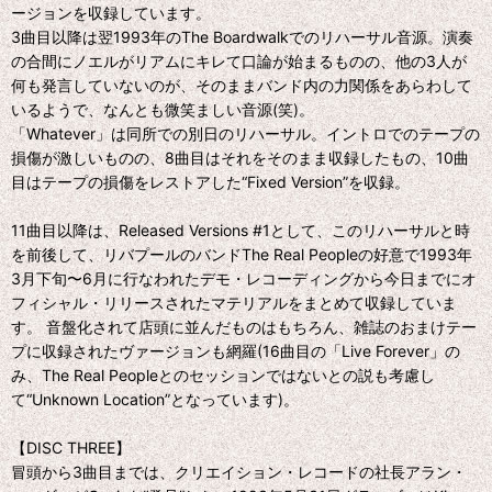
ージョンを収録しています。
3曲目以降は翌1993年のThe Boardwalkでのリハーサル音源。演奏
の合間にノエルがリアムにキレて口論が始まるものの、他の3人が
何も発言していないのが、そのままバンド内の力関係をあらわして
いるようで、なんとも微笑ましい音源(笑)。
「Whatever」は同所での別日のリハーサル。イントロでのテープの
損傷が激しいものの、8曲目はそれをそのまま収録したもの、10曲
目はテープの損傷をレストアした“Fixed Version”を収録。
11曲目以降は、Released Versions #1として、このリハーサルと時
を前後して、リバプールのバンドThe Real Peopleの好意で1993年
3月下旬〜6月に行なわれたデモ・レコーディングから今日までにオ
フィシャル・リリースされたマテリアルをまとめて収録していま
す。 音盤化されて店頭に並んだものはもちろん、雑誌のおまけテー
プに収録されたヴァージョンも網羅(16曲目の「Live Forever」の
み、The Real Peopleとのセッションではないとの説も考慮し
て“Unknown Location”となっています)。
【DISC THREE】
冒頭から3曲目までは、クリエイション・レコードの社長アラン・