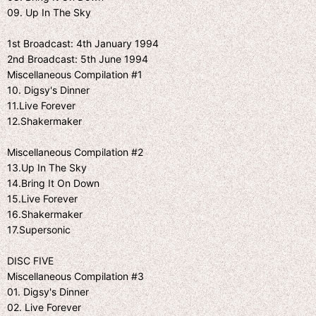
09. Up In The Sky
1st Broadcast: 4th January 1994
2nd Broadcast: 5th June 1994
Miscellaneous Compilation #1
10. Digsy's Dinner
11.Live Forever
12.Shakermaker
Miscellaneous Compilation #2
13.Up In The Sky
14.Bring It On Down
15.Live Forever
16.Shakermaker
17.Supersonic
DISC FIVE
Miscellaneous Compilation #3
01. Digsy's Dinner
02. Live Forever