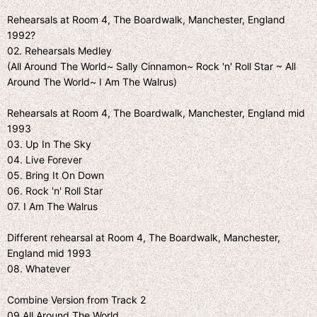
Rehearsals at Room 4, The Boardwalk, Manchester, England
1992?
02. Rehearsals Medley
(All Around The World~ Sally Cinnamon~ Rock 'n' Roll Star ~ All
Around The World~ I Am The Walrus)
Rehearsals at Room 4, The Boardwalk, Manchester, England mid
1993
03. Up In The Sky
04. Live Forever
05. Bring It On Down
06. Rock 'n' Roll Star
07. I Am The Walrus
Different rehearsal at Room 4, The Boardwalk, Manchester,
England mid 1993
08. Whatever
Combine Version from Track 2
09.All Around The World