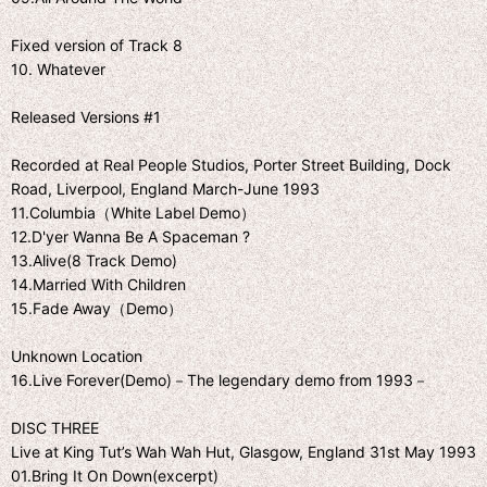
Fixed version of Track 8
10. Whatever
Released Versions #1
Recorded at Real People Studios, Porter Street Building, Dock
Road, Liverpool, England March-June 1993
11.Columbia（White Label Demo）
12.D'yer Wanna Be A Spaceman ?
13.Alive(8 Track Demo)
14.Married With Children
15.Fade Away（Demo）
Unknown Location
16.Live Forever(Demo)－The legendary demo from 1993－
DISC THREE
Live at King Tut’s Wah Wah Hut, Glasgow, England 31st May 1993
01.Bring It On Down(excerpt)