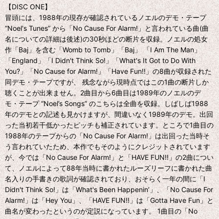
【DISC ONE】
冒頭には、1988年の現存が確認されているノエルのデモ・テープ
“Noel's Tunes” から「No Cause For Alarm!」と言われている曲(曲
名についての詳細は後述)の30秒ほどの断片を収録。ノエルの処女
作「Baj」を含む「Womb to Tomb」「Baj」 「I Am The Man」
「England」「I Didn't Think So!」「What's It Got to Do With
You?」「No Cause for Alarm!」「Have Fun!!」の8曲が収録された
同デモ・テープですが、 残念ながら現時点ではこの1曲の断片しか
聴くことが出来ません。2曲目から6曲目は1989年のノエルのデ
モ・テープ “Noel’s Songs” のこちらは全曲を収録。しばしば1988
年のデモとの記述も見かけますが、間違いなく1989年のデモ。出回
った当初若干低かったピッチも補正されています。ところで1曲目の
1988年のテープからの「No Cause For Alarm!」は出回った当時そ
う言われていたため、本作でもそのようにクレジットされています
が、今では「No Cause For Alarm!」と「HAVE FUN!!」の2曲につい
て、ノエルによって88年当時に書かれたルーズリーフに書かれた曲
名入りの手書きの歌詞が確認されており、おそらく一年の間に「I
Didn't Think So!」は「What's Been Happenin’」、「No Cause For
Alarm!」は「Hey You」、「HAVE FUN!!」は「Gotta Have Fun」と
曲名が変わったというのが定説になっています。 1曲目の「No