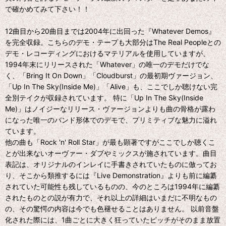
で確かめてみて下さい！！
12曲目から20曲目までは2004年に出回った『Whatever Demos』
を完全収録。こちらのデモ・テープも大部分はThe Real Peopleとの
デモ・レコーディングにおけるマテリアルを使用していますが、
1994年末にリリースされた「Whatever」の唯一のデモだけでな
く、「Bring It On Down」「Cloudburst」の最初期ヴァージョン、
「Up In The Sky(Inside Me)」「Alive」も、ここでしか聴けない完
全別テイクが収録されています。 特に「Up In The Sky(Inside
Me)」はノイジーなリリース・ヴァージョンよりも曲の骨格が露わ
になった唯一のバンド形体でのデモで、プリミティブな魅力に溢れ
ています。
他の曲も「Rock 'n' Roll Star」が最も顕著ですがここでしか聴くこ
とが出来ないオーヴァー・ダブやミックスが施されています。曲目
表記は、オリジナルのインレイに手書きされていたものに倣ってお
り、そこから類推するには『Live Demonstration』よりも前に編纂
されていた可能性も残しているものの、今のところは1994年に編纂
されたものとの説が有力で、それ以上の詳細はいまだに不明なもの
の、その驚愕の内容は今でも色褪せることはありません。 以前音盤
化された際には、1曲ごとに大きく狂っていたピッチがそのまま放置