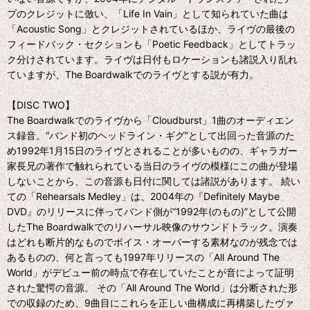
プのクレジットに倣い、「Life In Vain」として知られていた曲は
「Acoustic Song」とクレジットされているほか、ライヴの最後の
フィードバック・セクションも「Poetic Feedback」としてトラッ
ク分けされています。ライヴは日付もロケーションも諸説入り乱れ
ていますが、The Boardwalkでのライヴとする説が有力。
【DISC TWO】
The Boardwalkでのライヴから「Cloudburst」1曲のオーディエン
ス録音。“バンド初のヘッドライン・ギグ”として出回った音源のた
め1992年1月15日のライヴとされることが多いものの、ギャラガー
家長兄の著作で触れられている当日のライヴの模様にこの曲が登場
しないことから、この音源も日付に関しては諸説があります。 続い
ての「Rehearsals Medley」は、2004年の『Definitely Maybe
DVD』のリリースに伴ってバンド側が“1992年(のもの)”として公開
したThe Boardwalkでのリハーサル映像のサウンドトラック。演奏
はどれも断片的なものでボイス・オーバーする素材なのが残念では
あるものの、何と言っても1997年リリースの「All Around The
World」がデビュー前の時点で存在していたことが音によって証明
された驚愕の音源。 その「All Around The World」は分断された形
での収録のため、9曲目にこれらを正しい曲構成に再構築したヴァ