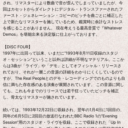
され、リマスターにより数曲で音が歪んでしまっていましたが、今
回はカセットからダイレクトにデジタル・トランスファーされたフ
ァースト・ジェネレーション・コピーのピッチを曲ごとに補正した
上で新たなリマスターを施しているため、鑑賞時に余計なストレス
を感じることがありません。 現在考えうる最高音質で『Whatever
Demos』を堪能出来る決定版に仕上がっております。
【DISC FOUR】
1997年に出回って以来、いまだに“1993年8月11日収録のスタジ
オ・セッション”ということ以外は詳細が不明なマテリアル。ここか
らは3曲が「ライヴ」や「デモ」としてオフィシャル・リリースさ
れており、それが一層この音源の詳細をわかりにくくしているので
すが、The Real Peopleとのデモ・レコーディングでのものよりも自
信に満ちた存在感のある演奏が展開されています。 この音源に関し
ても、これも今までのリリースでは若干狂っていたピッチを補正
し、骨太なリマスターが施されています。
続いては、1993年12月22日に収録され、翌年の1月4日に1回目の、
同年の6月5日に2回目の放送行なわれたBBC Radio 1の“Evening
Session”用のスタジオ・ライヴを収録。ここで収録された「Up In