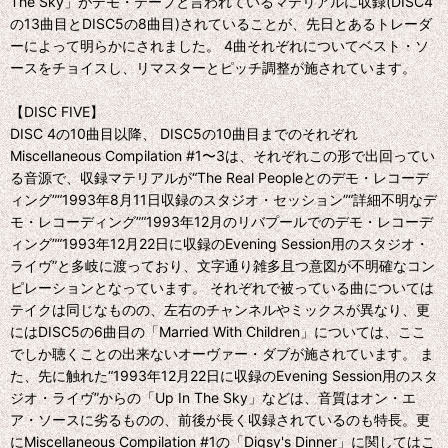
The Sky」がデモ・テープと言われているマテリアルに収録(DISC4
の13曲目とDISC5の8曲目)されていることが、先日とあるトレーダ
ーによって明らかにされました。 4曲それぞれについてベスト・ソ
ースをチョイスし、リマスターとピッチ調整が施されています。
【DISC FIVE】
DISC 4の10曲目以降、 DISC5の10曲目までのそれぞれ
Miscellaneous Compilation #1〜3は、それぞれこの形で出回ってい
る音源で、収録マテリアルが“The Real Peopleとのデモ・レコーデ
ィング”“1993年8月11日収録のスタジオ・セッション”“詳細不明なデ
モ・レコーディング”“1993年12月のリバプールでのデモ・レコーデ
ィング”“1993年12月22日に収録のEvening Session用のスタジオ・
ライヴ”と多岐に渡っており、文字通り雑多且つ意図が不明確なコン
ピレーションとなっています。 それぞれで被っている曲については
テイクは同じなものの、左右のチャンネルやミックスが異なり、更
にはDISC5の6曲目の「Married With Children」については、ここ
でしか聴くことの出来ないオーヴァー・ダブが施されています。 ま
た、先に触れた“1993年12月22日に収録のEvening Session用のスタ
ジオ・ライヴ”からの「Up In The Sky」などは、音質はオン・エ
ア・ソースに劣るものの、前後が長く収録されているのも特長。更
にMiscellaneous Compilation #1の「Digsy's Dinner」に関してはこ