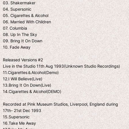
03. Shakermaker
04. Supersonic
05. Cigarettes & Alcohol
06. Married With Children
07. Columbia
08. Up In The Sky
09. Bring It On Down
10. Fade Away
Released Versions #2
Live in the Studio 11th Aug 1993(Unknown Studio Recordings)
11.Cigarettes＆Alcohol(Demo)
12.I Will Believe(Live)
13.Bring It On Down(Live)
14.Cigarettes & Alcohol(DEMO)
Recorded at Pink Museum Studios, Liverpool, England during
17th- 21st Dec 1993
15.Supersonic
16.Take Me Away