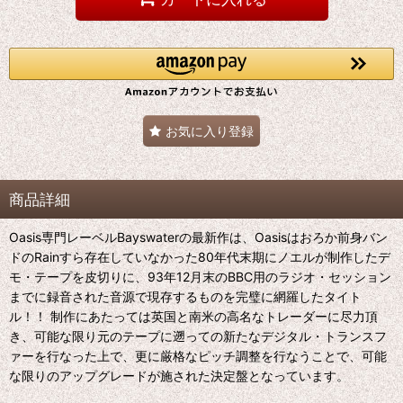
お気に入り登録
商品詳細
Oasis専門レーベルBayswaterの最新作は、Oasisはおろか前身バン
ドのRainすら存在していなかった80年代末期にノエルが制作したデ
モ・テープを皮切りに、93年12月末のBBC用のラジオ・セッション
までに録音された音源で現存するものを完璧に網羅したタイト
ル！！ 制作にあたっては英国と南米の高名なトレーダーに尽力頂
き、可能な限り元のテープに遡っての新たなデジタル・トランスフ
ァーを行なった上で、更に厳格なピッチ調整を行なうことで、可能
な限りのアップグレードが施された決定盤となっています。