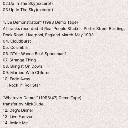
02.Up In The Sky(excerpt)
03.Up In The Sky(excerpt)
“Live Demonstration” (1993 Demo Tape)
All tracks recorded at Real People Studios, Porter Street Building,
Dock Road, Liverpool, England March-May 1993
04. Cloudburst
05. Columbia
06. D'Yer Wanna Be A Spaceman?
07. Strange Thing
08. Bring It On Down
09. Married With Children
10. Fade Away
11. Rock 'n' Roll Star
“Whatever Demos” (1993(4?) Demo Tape)
transfer by MickDude.
12. Deg's Dinner
13. Live Forever
14. Inside Me