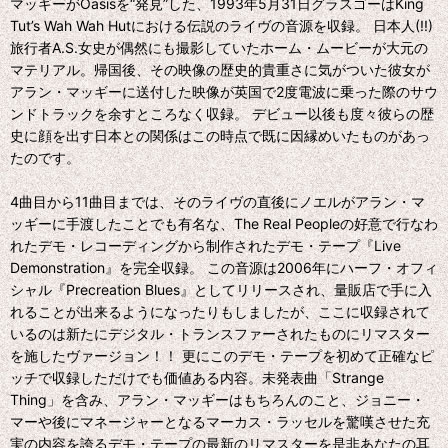
マッギーがOasisを“発見”した、1993年5月31日グラスゴーはKing
Tut’s Wah Wah Hutにおける伝説のライヴの音源を収録。 日本人(!!)
旅行者A.S.女史が偶然にも撮影していたホーム・ムービーが大元の
マテリアル。帰国後、その映像の歴史的貴重さに気がついた彼女が
アラン・マッギーに送付した映像が英国で2度電波に乗った際のサウ
ンドトラックを余すところなく収録。 デビュー以後も度々彼らの歴
史に顔を出す日本との関係はこの時点で既に因縁めいたものがあっ
たのです。
4曲目から11曲目までは、そのライヴの直後にノエルがアラン・マ
ッギーに手渡したことでも有名な、The Real Peopleの好意で行なわ
れたデモ・レコーディングから制作されたデモ・テープ『Live
Demonstration』を完全収録。 この音源は2006年にハーフ・オフィ
シャル『Precreation Blues』としてリリースされ、量販店で手に入
れることが出来るようになったりもしましたが、ここに収録されて
いるのは新たにデジタル・トランスファーされたものにリマスター
を施したヴァージョン！！ 更にこのデモ・テープを初めて正確なピ
ッチで収録しただけでも価値ある内容。未発表曲「Strange
Thing」を含み、アラン・マッギーはもちろんのこと、ジョニー・
マーや後にマネージャーとなるマーカス・ラッセルを驚嘆させた充
実の内容を誇るデモ・テープの最新のリマスターを是非あなたの耳