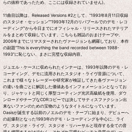
らの抜粋であったため、ここには収録されていません)。
11曲目以降は、Released Versions #2として、“1993年8月11日収録
のスタジオ・セッション”“1993年12月のリバプールでのデモ・レコ
ーディング”から今日までにオフィシャル・リリースされたマテリア
ルをまとめて収録しています。こちらも雑誌のおまけテープや、
2006年までにリマスターされたヴァージョンも網羅しており、本作
の副題“This is everything the band recorded between 1988-
1993”に恥じない、まさに完璧な収録内容。
ジュエル・ケースに収められたインナーは、1993年以降のデモ・レ
コーディング、デモに流用されたスタジオ・ライヴ音源について、
これまで様々なトレーダーや研究家が検証してきた各ヴァージョン
の違いを曲ごとに解説した価値あるインフォメーションとなってお
り、ジャケットと同じく厚型コーティング光沢高級紙を使用。ダウ
ンロードやチープなCDRコピーでは決してサティスファクション出
来ないファンのための宝物のようなタイトルになっています。
Oasisが誕生する以前のノエルのデモ・テープに始まり、デビューへ
の起爆剤となった1993年のデモ・レコーディングを中心に、ライ
ヴ、スタジオ・ライヴ、スタジオ・リハーサルと現存する全ての音
源を網羅するだけでなく、それぞれ完璧なピッチと音質のグレー