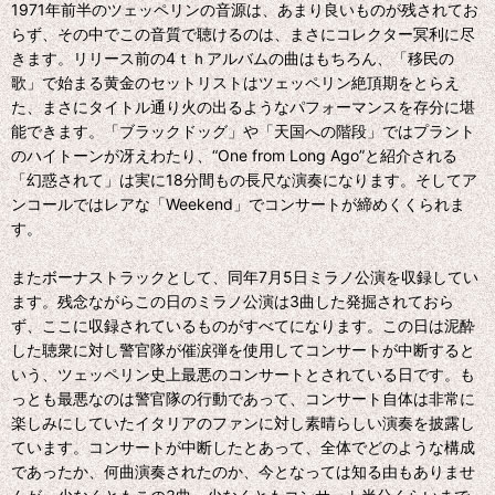
1971年前半のツェッペリンの音源は、あまり良いものが残されてお
らず、その中でこの音質で聴けるのは、まさにコレクター冥利に尽
きます。リリース前の4ｔｈアルバムの曲はもちろん、「移民の
歌」で始まる黄金のセットリストはツェッペリン絶頂期をとらえ
た、まさにタイトル通り火の出るようなパフォーマンスを存分に堪
能できます。「ブラックドッグ」や「天国への階段」ではプラント
のハイトーンが冴えわたり、“One from Long Ago”と紹介される
「幻惑されて」は実に18分間もの長尺な演奏になります。そしてア
ンコールではレアな「Weekend」でコンサートが締めくくられま
す。
またボーナストラックとして、同年7月5日ミラノ公演を収録してい
ます。残念ながらこの日のミラノ公演は3曲した発掘されておら
ず、ここに収録されているものがすべてになります。この日は泥酔
した聴衆に対し警官隊が催涙弾を使用してコンサートが中断すると
いう、ツェッペリン史上最悪のコンサートとされている日です。も
っとも最悪なのは警官隊の行動であって、コンサート自体は非常に
楽しみにしていたイタリアのファンに対し素晴らしい演奏を披露し
ています。コンサートが中断したとあって、全体でどのような構成
であったか、何曲演奏されたのか、今となっては知る由もありませ