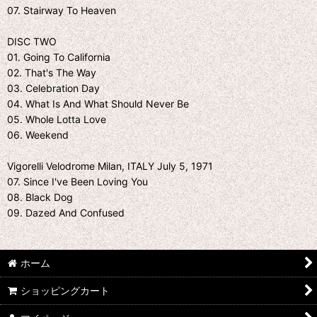
07. Stairway To Heaven
DISC TWO
01. Going To California
02. That's The Way
03. Celebration Day
04. What Is And What Should Never Be
05. Whole Lotta Love
06. Weekend
Vigorelli Velodrome Milan, ITALY July 5, 1971
07. Since I've Been Loving You
08. Black Dog
09. Dazed And Confused
ホーム
ショッピングカート