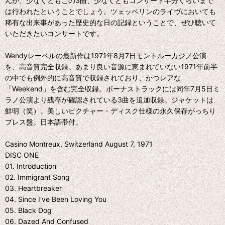
んが、少なくともこの3曲、少なくともコンサート半分くらいまで
は行われたということでしょう。ツェッペリンのライヴにおいても
稀有な出来事があった歴史的な日の記録ということで、ぜひ聴いて
いただきたいコンサートです。
Wendyレーベルの最新作は1971年8月7日モントルーカジノ公演
を、高音質完全収録。あまり良い音源に恵まれていない1971年前半
の中でも例外的に高音質で収録されており、かつレアな
「Weekend」を含む完全収録。ボーナストラックには同年7月5日ミ
ラノ公演より残存が確認されている3曲を追加収録。ジャケットは
鮮明（笑）。美しいピクチャー・ディスク仕様の永久保存がっちり
プレス盤。日本語帯付。
Casino Montreux, Switzerland August 7, 1971
DISC ONE
01. Introduction
02. Immigrant Song
03. Heartbreaker
04. Since I've Been Loving You
05. Black Dog
06. Dazed And Confused