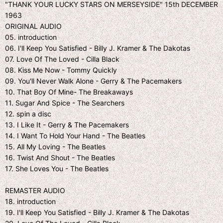
"THANK YOUR LUCKY STARS ON MERSEYSIDE" 15th DECEMBER
1963
ORIGINAL AUDIO
05. introduction
06. I'll Keep You Satisfied - Billy J. Kramer & The Dakotas
07. Love Of The Loved - Cilla Black
08. Kiss Me Now - Tommy Quickly
09. You'll Never Walk Alone - Gerry & The Pacemakers
10. That Boy Of Mine- The Breakaways
11. Sugar And Spice - The Searchers
12. spin a disc
13. I Like It - Gerry & The Pacemakers
14. I Want To Hold Your Hand - The Beatles
15. All My Loving - The Beatles
16. Twist And Shout - The Beatles
17. She Loves You - The Beatles
REMASTER AUDIO
18. introduction
19. I'll Keep You Satisfied - Billy J. Kramer & The Dakotas