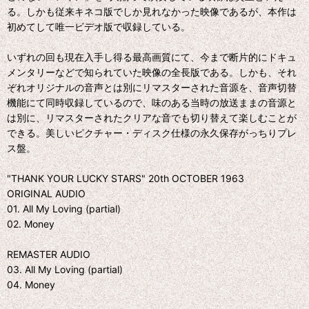
る。しかも従来キネコ版でしか見れなかった映像であるが、本作は
初めてして唯一ビデオ版で収録している。
いずれの回も現在入手し得る最高画質にて、今まで断片的にドキュ
メンタリーなどで知られていた映像の全長版である。しかも、それ
ぞれオリジナルの音声とは別にリマスターされた音源を、音声切替
機能にて同時収録しているので、味のある当時の放送ままの音源と
は別に、リマスターされたクリアな音でも切り替えて楽しむことが
できる。美しいピクチャー・ディスク仕様の永久保存がっちりプレ
ス盤。
"THANK YOUR LUCKY STARS" 20th OCTOBER 1963
ORIGINAL AUDIO
01. All My Loving (partial)
02. Money
REMASTER AUDIO
03. All My Loving (partial)
04. Money