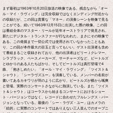
まず最初は1963年10月20日放送の映像である。残念ながら「オー
ル・マイ・ラヴィング」は完全収録ではなくエンディング付近から
の収録だが、この回は貴重な「マネー」の演奏シーンを映像で見る
ことがでる。続いて1963年12月15日に出演した際の映像。この回
は番組全体のマスター・リールが近年オーストラリアで発見され、
新たにデジタル・トランスファーが行なわれた、まさにその映像で
ある。この発掘まで一切公式では使用されていなかったこともあ
り、この回が本作最大の目玉と言ってもいい。ゲスト出演者も含め
て番組まるごと収録されており、他の出演者はビリーＪクレマー、
シラブラック、ペースメーカーズ、サーチャーズなど、ビートルズ
とゆかりのある人たちばかり。そしてビートルズは真打登場で4
曲、「抱きしめたい」「オール・マイ・ラヴィング」「ツイスト＆
シャウト」「シーラヴズユー」を演奏している。メンバーの名前が
書いてあるカキワリが羽のように広がり、ビートルズが横から颯爽
と登場。実際のコンサートさながらに熱演している。また「ツイス
ト＆シャウト」はコーラスから始まるコンサートにおけるショー
ト・バージョンではなく、レコードに合わせたフルレングス・バー
ジョンとなっている。最後の「シー・ラヴズ・ユー」はカメラの
「絵的」に実際のコンサートではありえない三人並んでのオープニ