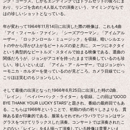
ング・コーラス。しかもエンディングではドラムセットの後ろにま
わり、リンゴを含めた4人並んでの演奏という、マイミングならで
はの珍しいショットとなっている。
年が変わって1964年11月14日に出演した際の映像は、これも4曲
「アイ・フィール・ファイン」「シーズアウーマン」「アイムアル
ーザー」「ロックンロール・ミュージック」を収録。暗いシルエッ
トの中から浮かび上がるビートルズの姿と共に、スーツにネクタイ
という典型的なビートルズ・スタイルで始まる映像である。選曲の
関係だろうが、ジョンがアコギを持ったままで演奏しているのも珍
しい。珍しいといえば、「アイム・ア・ルーザー」ではジョンがハ
ーモニカ・ホルダーを使っているのが見どころ。カメラ目線でにっ
こりほほ笑むのもジョンらしい。
そして最後の出演となった1966年6月25日に出演した時の2曲、
「レイン」「ペイパーバック・ライター」を収録。この回は“GOOD
BYE THANK YOUR LUCKY STARS”と題され、番組の最終回でもあ
る。こちらは1966年ということで、初期の頃の初々しさよりも、貫
禄ある姿が印象的である。服装もそれぞれバラバラでジョンはサン
グラスをつけてリラックスした演奏。コンサートでは演奏されたこ
とのない「レイン」を4人揃って演奏している映像は貴重といえ