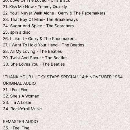
20. Love Of The Loved - Cilla Black
21. Kiss Me Now - Tommy Quickly
22. You'll Never Walk Alone - Gerry & The Pacemakers
23. That Boy Of Mine- The Breakaways
24. Sugar And Spice - The Searchers
25. spin a disc
26. I Like It - Gerry & The Pacemakers
27. I Want To Hold Your Hand - The Beatles
28. All My Loving - The Beatles
29. Twist And Shout - The Beatles
30. She Loves You - The Beatles
"THANK YOUR LUCKY STARS SPECIAL" 14th NOVEMBER 1964
ORIGINAL AUDIO
31. I Feel Fine
32. She's A Woman
33. I'm A Loser
34. Rock'n'roll Music
REMASTER AUDIO
35. I Feel Fine