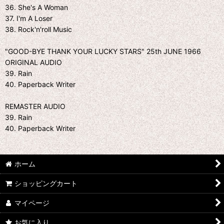
36. She's A Woman
37. I'm A Loser
38. Rock'n'roll Music
"GOOD-BYE THANK YOUR LUCKY STARS" 25th JUNE 1966
ORIGINAL AUDIO
39. Rain
40. Paperback Writer
REMASTER AUDIO
39. Rain
40. Paperback Writer
ホーム
ショッピングカート
マイページ
お気に入り