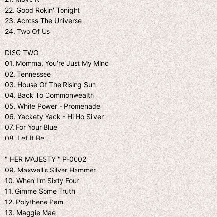
22. Good Rokin' Tonight
23. Across The Universe
24. Two Of Us
DISC TWO
01. Momma, You're Just My Mind
02. Tennessee
03. House Of The Rising Sun
04. Back To Commonwealth
05. White Power - Promenade
06. Yackety Yack - Hi Ho Silver
07. For Your Blue
08. Let It Be
" HER MAJESTY " P-0002
09. Maxwell's Silver Hammer
10. When I'm Sixty Four
11. Gimme Some Truth
12. Polythene Pam
13. Maggie Mae