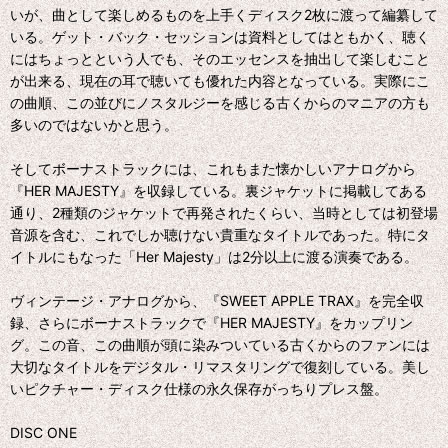
いが、曲として楽しめるものを上手くディスク2枚に渡って編纂して
いる。ゲット・バック・セッションは資料としてはともかく、聴く
にはちょっとという人でも、そのエッセンスを抽出して楽しむこと
が出来る、現在の耳で聴いても優れた内容となっている。実際にこ
の曲順、この並びにノスタルジーを感じる古くからのマニアの方も
多いのではないかと思う。
そしてボーナストラックには、これもまた懐かしいアナログから
『HER MAJESTY』を収録している。裏ジャケットに掲載してある
通り、2種類のジャケットで再発されたくらい、当時としては初登場
音源を含む、これでしか聴けない貴重なタイトルであった。特にタ
イトルにもなった「Her Majesty」は2分以上に渡る演奏である。
ヴィンテージ・アナログから、『SWEET APPLE TRAX』を完全収
録、さらにボーナストラックで『HER MAJESTY』をカップリン
グ。この音、この曲順が頭に染みついている古くからのファンには
大切なタイトルをデジタル・リマスタリングで復刻している。美し
いピクチャー・ディスク仕様の永久保存がっちりプレス盤。
DISC ONE