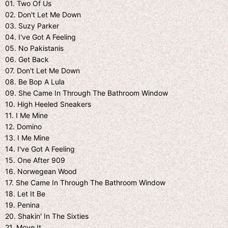
01. Two Of Us
02. Don't Let Me Down
03. Suzy Parker
04. I've Got A Feeling
05. No Pakistanis
06. Get Back
07. Don't Let Me Down
08. Be Bop A Lula
09. She Came In Through The Bathroom Window
10. High Heeled Sneakers
11. I Me Mine
12. Domino
13. I Me Mine
14. I've Got A Feeling
15. One After 909
16. Norwegean Wood
17. She Came In Through The Bathroom Window
18. Let It Be
19. Penina
20. Shakin' In The Sixties
21. Move It