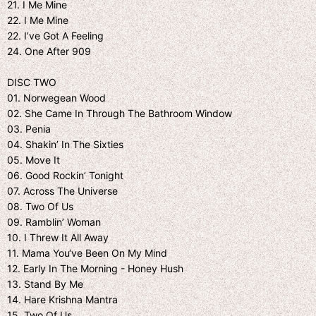
21. I Me Mine
22. I Me Mine
22. I’ve Got A Feeling
24. One After 909
DISC TWO
01. Norwegean Wood
02. She Came In Through The Bathroom Window
03. Penia
04. Shakin’ In The Sixties
05. Move It
06. Good Rockin’ Tonight
07. Across The Universe
08. Two Of Us
09. Ramblin’ Woman
10. I Threw It All Away
11. Mama You‘ve Been On My Mind
12. Early In The Morning - Honey Hush
13. Stand By Me
14. Hare Krishna Mantra
15. Two Of Us