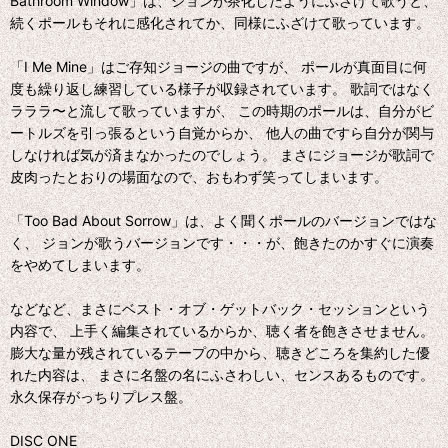
Bathroom Window」は、ジョンが茶化したようにふざけて歌うと、
続くポールもそれに感化されてか、同様にふざけて歌っています。
「I Me Mine」はご存知ジョージの曲ですが、 ポールが真面目に何
度も繰り返し練習している様子が収録されています。 歌詞ではなく
ラララ〜と流して歌っていますが、 この時期のポールは、自分がビ
ートルズを引っ張るという自覚からか、 他人の曲ですら自分が関与
しなければ気が済まなかったのでしょう。 まさにジョージが歌詞で
皮肉ったとおりの場面なので、おもわず笑ってしまいます。
「Too Bad About Sorrow」は、よく聞くポールのバージョンではな
く、 ジョンが歌うバージョンです・・・が、飽きたのかすぐに演奏
をやめてしまいます。
などなど、まさにベスト・オブ・ゲットバック・セッションという
内容で、 上手く編集されているからか、聴く者を飽きさせません。
膨大な量が残されているテープの中から、聴きどころを集約した優
れた内容は、 まさに名盤の名にふさわしい、センスあるものです。
永久保存がっちりプレス盤。
DISC ONE