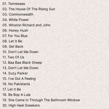
01. Tennessee
02. The House Of The Rising Sun
03. Commonwealth
04. White Power
05. Winston Richard and John
06. Honey Hush
07. For You Blue
08. Let It Be
09. Get Back
10. Don’t Let Me Down
11. Two Of Us
12. Baa Baa Black Sheep
13. Don’t Let Me Down
14. Suzy Parker
15. I’ve Got A Feeling
16. No Pakistanis
17. Let It Be
18. Be Bop A Lula
19. She Came In Through The Bathroom Window
20. High Heel Sneekers