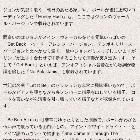
ジョンが気怠く歌う「朝日のあたる家」や、 ポールが後に正式レコ
ーディングした「Honey Hush」も、 ここではジョンのヴォーカ
ル・バージョンで収録されています。
面白いのはジョンがメイン・ヴォーカルをとる元気いっぱいの
「Get Back」ハード・アレンジ・バージョン。 テンポもリリース・
バージョンと比べかなり速く、 途中ジョンがミスってしまいますが
リンゴが上手く合わせて中断することなく演奏が突き進みます。 そ
して「Get Back」といえば、アンオフィシャル音源ながら歌詞が物
議を醸した「No Pakistanis」も収録されています。
世紀の名曲「Let It Be」のセッションも非常に興味深いもので、 ポ
ールがピアノを弾きながら各メンバーに指示を出している様子、 コ
ードを言いながら演奏を引っ張っている様子などが収録されていま
す。
「Be Bop A Lula」は非常にゆったりとした演奏で、ポールがわざと
低い声で歌っている面白いもの。 アイン・ツワイ・ドライ・・・と
ドイツ語のカウントで始まる「She Came In Through The