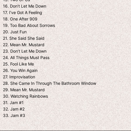
16. Don’t Let Me Down
17. I’ve Got A Feeling
18. One After 909
19. Too Bad About Sorrows
20. Just Fun
21. She Said She Said
22. Mean Mr. Mustard
23. Don’t Let Me Down
24. All Things Must Pass
25. Fool Like Me
26. You Win Again
27. Improvisation
28. She Came In Through The Bathroom Window
29. Mean Mr. Mustard
30. Watching Rainbows
31. Jam #1
32. Jam #2
33. Jam #3