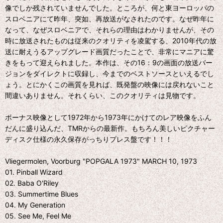
像でしか残されていませんでした。ところが、何と東ヨーロッパの
スロベニアにて昨年、突如、再放送がなされたのです。なぜ昨年に
なって、なぜスロベニアで、それらの理由はわかりませんが、その
時に放送されたものは従来のクオリティを凌駕する、2010年代の放
送に耐えうるアップグレード画質だったことで、非常にマニアに驚
きをもって迎えられました。本作は、その16：9の画面の放送バー
ジョンをダイレクトに収録し、今までのベストソースといえるでし
ょう。とにかくこの画質を見れば、既発盤の映像には戻れないこと
間違いありません。それくらい、このクオリティは見物です。
ボーナス映像として1972年から1973年にかけてのレア映像をふん
だんに盛り込んだ、TMRからの最新作。もちろん美しいピクチャー
ディスク仕様の永久保存がっちりプレス盤です！！！
Vliegermolen, Voorburg "POPGALA 1973" MARCH 10, 1973
01. Pinball Wizard
02. Baba O'Riley
03. Summertime Blues
04. My Generation
05. See Me, Feel Me