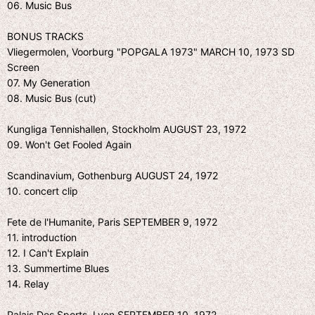
06. Music Bus
BONUS TRACKS
Vliegermolen, Voorburg "POPGALA 1973" MARCH 10, 1973 SD
Screen
07. My Generation
08. Music Bus (cut)
Kungliga Tennishallen, Stockholm AUGUST 23, 1972
09. Won't Get Fooled Again
Scandinavium, Gothenburg AUGUST 24, 1972
10. concert clip
Fete de l'Humanite, Paris SEPTEMBER 9, 1972
11. introduction
12. I Can't Explain
13. Summertime Blues
14. Relay
Palais Des Sports, Lyon SEPTEMBER 10, 1972