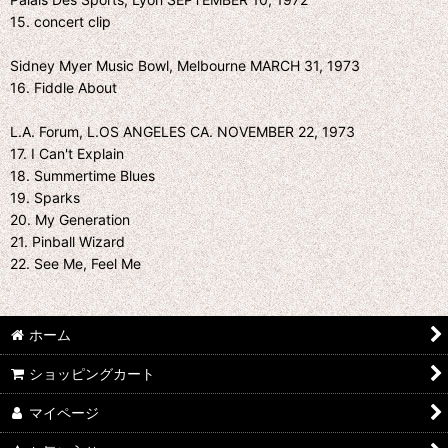
15. concert clip
Sidney Myer Music Bowl, Melbourne MARCH 31, 1973
16. Fiddle About
L.A. Forum, L.OS ANGELES CA. NOVEMBER 22, 1973
17. I Can't Explain
18. Summertime Blues
19. Sparks
20. My Generation
21. Pinball Wizard
22. See Me, Feel Me
ホーム
ショッピングカート
マイページ