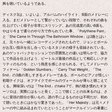
興を聴いているようである。
ディスク3は、いよいよ、アルバムのハイライト、B面のメドレーに
入る。まだメドレーとして繋がっていない段階で、それぞれの曲を
仕上げていく様子が非常にスリリング。あの完成度の高いB面も、
やはり今まで通りのやり方で作られていた事、「Polythene Pam」
と「She Came In Through The Bathroom Window」は2曲とはい
え、元々から一緒にレコーディングされたもので、ジョンとポール
がお互い指示を出し合っているスタジオの様子も収録されている。
あのゲットバックセッションでの雰囲気との違いは明らかで、協力
して作品を仕上げよう、ビートルズ最後の作品として相応しいクオ
リティのものを、という熱意を感じさせられる。そしてメドレーの
フィナーレ「Golden Slumbers」「Carry That Weight」「The
End」の3曲の美しすぎるメドレーである。ポールのピアノが怪しい
初期テイクは、オフマイクでポールのヴォーカルが薄らと聴こえて
くる。興味深いのは「The End」のtake 7で、例の聴き慣れたギタ
ーソロは、実際にはもっと長く、ここで聴くことの出来るのは、さ
らに冒頭の部分が長いもの。誰の手によるものかは不明だが、初め
て聴いたときにはかなり驚きであった。「Her Majesty」は元々メド
レーの中に組み込まれていたということがマークルイソンの著書に