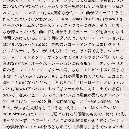
ゴの笑い声の後ろでジョージがギターを練習している様子も収録さ
れており、クレジットは4人連名ながら、この曲がジョージ主導で
作られたというのがわかる。「Here Comes The Sun」はtake 1は
ベースやドラムがアコースティック・ギターに絡み、清々しい美し
さが際立っている。曲に取り掛かるまでチューニングを含めかなり
時間をかけている。そして興味深いのは、リリース・バージョンに
は含まれなかったものの、実際のレコーディングではエレクトリッ
ク・ギターによるソロが加えられていた、その音である。ジョー
ジ・マーティンとダーニがスタジオでマルチトラックを聴いている
音源なのだが、オーケストレーションに被る形で、印象ががらりと
変わるエレクトリック・ギターの音、さらにエレピの甲高い音まで
も含まれているのである。もしこれが採用されていたら、曲はまた
違ったものになっただろう。そもそも『アビーロード』というアル
バムは過去のアルバムに比べてギターが非常に前面に出ている点に
おいて、従来のビートルズのアルバムとは毛色が異なるアルバム
で、そこはジョージの２曲「Something」と「Here Comes The
Sun」が大きな貢献をしているといえる。「You Never Give Me
Your Money」はメドレーに繋げられる前段階のもので、終わりが決
まっておらず、ギターとピアノによる即興演奏が延々続くバージョ
ンが興味深い。いつ終わるとも果てない演奏は、まるでジャズの即