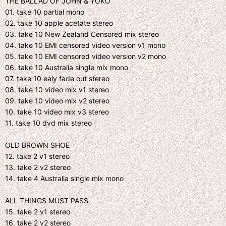
THE BALLAD OF JOHN & YOKO
01. take 10 partial mono
02. take 10 apple acetate stereo
03. take 10 New Zealand Censored mix stereo
04. take 10 EMI censored video version v1 mono
05. take 10 EMI censored video version v2 mono
06. take 10 Australia single mix mono
07. take 10 ealy fade out stereo
08. take 10 video mix v1 stereo
09. take 10 video mix v2 stereo
10. take 10 video mix v3 stereo
11. take 10 dvd mix stereo
OLD BROWN SHOE
12. take 2 v1 stereo
13. take 2 v2 stereo
14. take 4 Australia single mix mono
ALL THINGS MUST PASS
15. take 2 v1 stereo
16. take 2 v2 stereo