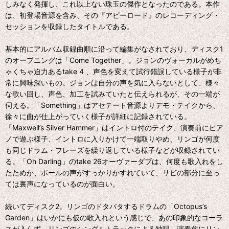
しみなく発揮し、これ以上ない珠玉の傑作となったのである。本作
は、初登場音源を含み、その『アビーロード』のレコーディング・
セッションを収録したタイトルである。
基本的にアルバム収録曲順に沿って編集がなされており、ディスク1
のオープニングは「Come Together」。ジョンのヴォーカルがめち
ゃくちゃ迫力あるtake 4 、声色を変えて試行錯誤している様子が非
常に興味深いもの。ジョンは自分の声を気に入らないとして、様々
な歌い回し、声色、加工を試みていたと伝えられるが、その一端が
伺える。「Something」はアセテート音源よりデモ・テイクから、
徐々に曲が仕上がっていく様子が詳細に記録されている。
「Maxwell’s Silver Hammer」はイントロ付のテイク、演奏前にピア
ノで遊ぶ様子、イントロに入りかけて一端取りやめ、リンゴが何度
も同じドラム・フレーズを繰り返している様子などが収録されてい
る。「Oh Darling」のtake 26オーヴァーダブは、何度も歌入れをし
たためか、ポールの声がすっかりかすれていて、サビの部分に至っ
ては裏声になっているのが面白い。
続いてディスク2。リンゴのドタバタするドラムの「Octopus’s
Garden」はいかにも仮の歌入れという感じで、あの印象的なコーラ
スが入らず、リンゴのシングルトラックによる独唱。演奏前にリン