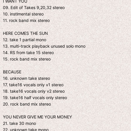
I WANT YOU
09. Edit of Takes 9,20,32 stereo
10. instlmental stereo
11. rock band mix stereo
HERE COMES THE SUN
12. take 1 partial mono
13. multi-track playback unused solo mono
14. RS from take 15 stereo
15. rock band mix stereo
BECAUSE
16. unknown take stereo
17. take16 vocals only v1 stereo
18. take16 vocals only v2 stereo
19. take16 half vocals only stereo
20. rock band mix stereo
YOU NEVER GIVE ME YOUR MONEY
21. take 30 mono
22. unknown take mono