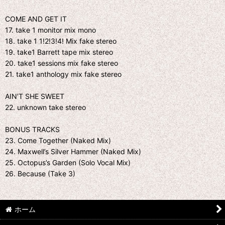
COME AND GET IT
17. take 1 monitor mix mono
18. take 1 1!2!3!4! Mix fake stereo
19. take1 Barrett tape mix stereo
20. take1 sessions mix fake stereo
21. take1 anthology mix fake stereo
AIN’T SHE SWEET
22. unknown take stereo
BONUS TRACKS
23. Come Together (Naked Mix)
24. Maxwell’s Silver Hammer (Naked Mix)
25. Octopus’s Garden (Solo Vocal Mix)
26. Because (Take 3)
ホーム