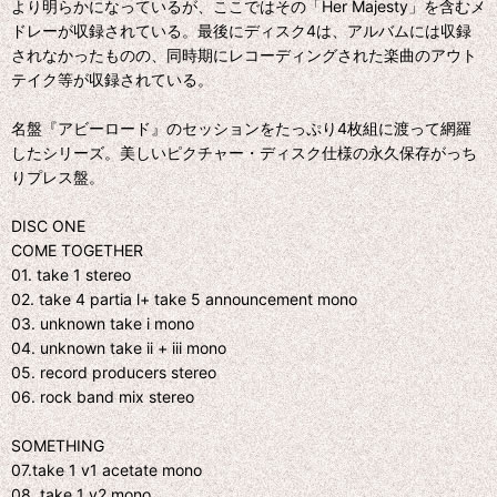
より明らかになっているが、ここではその「Her Majesty」を含むメ
ドレーが収録されている。最後にディスク4は、アルバムには収録
されなかったものの、同時期にレコーディングされた楽曲のアウト
テイク等が収録されている。
名盤『アビーロード』のセッションをたっぷり4枚組に渡って網羅
したシリーズ。美しいピクチャー・ディスク仕様の永久保存がっち
りプレス盤。
DISC ONE
COME TOGETHER
01. take 1 stereo
02. take 4 partia l+ take 5 announcement mono
03. unknown take i mono
04. unknown take ii + iii mono
05. record producers stereo
06. rock band mix stereo
SOMETHING
07.take 1 v1 acetate mono
08. take 1 v2 mono