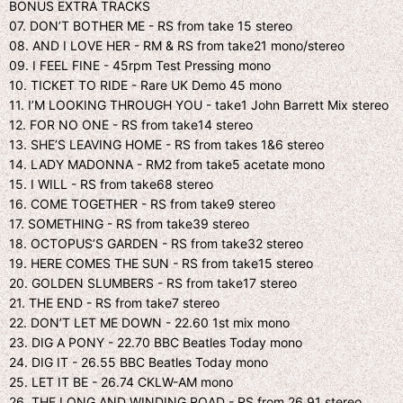
BONUS EXTRA TRACKS
07. DON’T BOTHER ME - RS from take 15 stereo
08. AND I LOVE HER - RM & RS from take21 mono/stereo
09. I FEEL FINE - 45rpm Test Pressing mono
10. TICKET TO RIDE - Rare UK Demo 45 mono
11. I’M LOOKING THROUGH YOU - take1 John Barrett Mix stereo
12. FOR NO ONE - RS from take14 stereo
13. SHE’S LEAVING HOME - RS from takes 1&6 stereo
14. LADY MADONNA - RM2 from take5 acetate mono
15. I WILL - RS from take68 stereo
16. COME TOGETHER - RS from take9 stereo
17. SOMETHING - RS from take39 stereo
18. OCTOPUS’S GARDEN - RS from take32 stereo
19. HERE COMES THE SUN - RS from take15 stereo
20. GOLDEN SLUMBERS - RS from take17 stereo
21. THE END - RS from take7 stereo
22. DON’T LET ME DOWN - 22.60 1st mix mono
23. DIG A PONY - 22.70 BBC Beatles Today mono
24. DIG IT - 26.55 BBC Beatles Today mono
25. LET IT BE - 26.74 CKLW-AM mono
26. THE LONG AND WINDING ROAD - RS from 26.91 stereo