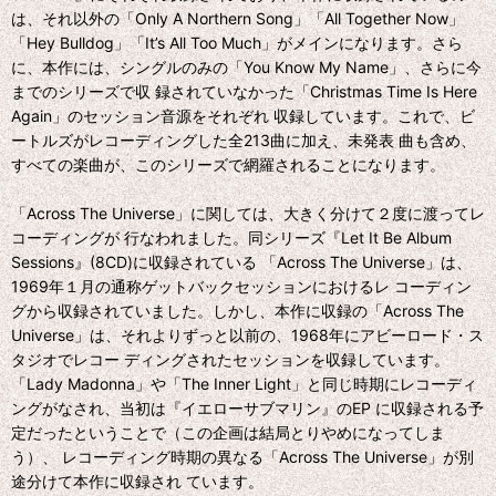
は、それ以外の「Only A Northern Song」「All Together Now」
「Hey Bulldog」「It’s All Too Much」がメインになります。さら
に、本作には、シングルのみの「You Know My Name」、さらに今
までのシリーズで収 録されていなかった「Christmas Time Is Here
Again」のセッション音源をそれぞれ 収録しています。これで、ビ
ートルズがレコーディングした全213曲に加え、未発表 曲も含め、
すべての楽曲が、このシリーズで網羅されることになります。
「Across The Universe」に関しては、大きく分けて２度に渡ってレ
コーディングが 行なわれました。同シリーズ『Let It Be Album
Sessions』(8CD)に収録されている 「Across The Universe」は、
1969年１月の通称ゲットバックセッションにおけるレ コーディン
グから収録されていました。しかし、本作に収録の「Across The
Universe」は、それよりずっと以前の、1968年にアビーロード・ス
タジオでレコー ディングされたセッションを収録しています。
「Lady Madonna」や「The Inner Light」と同じ時期にレコーディ
ングがなされ、当初は『イエローサブマリン』のEP に収録される予
定だったということで（この企画は結局とりやめになってしま
う）、 レコーディング時期の異なる「Across The Universe」が別
途分けて本作に収録され ています。