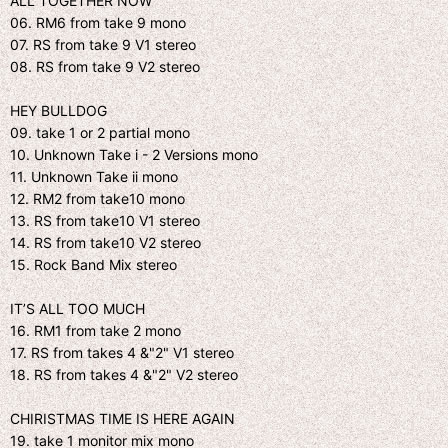
ALL TOGETHER NOW
06. RM6 from take 9 mono
07. RS from take 9 V1 stereo
08. RS from take 9 V2 stereo
HEY BULLDOG
09. take 1 or 2 partial mono
10. Unknown Take i - 2 Versions mono
11. Unknown Take ii mono
12. RM2 from take10 mono
13. RS from take10 V1 stereo
14. RS from take10 V2 stereo
15. Rock Band Mix stereo
IT’S ALL TOO MUCH
16. RM1 from take 2 mono
17. RS from takes 4 &"2" V1 stereo
18. RS from takes 4 &"2" V2 stereo
CHIRISTMAS TIME IS HERE AGAIN
19. take 1 monitor mix mono