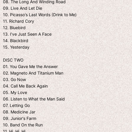
08. The Long And Winding Road
09. Live And Let Die
10. Picasso's Last Words (Drink to Me)
11. Richard Cory
12. Bluebird
13. I've Just Seen A Face
14. Blackbird
15. Yesterday
DISC TWO
01. You Gave Me the Answer
02. Magneto And Titanium Man
03. Go Now
04. Call Me Back Again
05. My Love
06. Listen to What the Man Said
07. Letting Go
08. Medicine Jar
09. Junior's Farm
10. Band On the Run
11. Hi, Hi, Hi