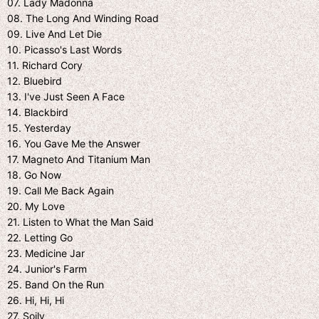
07. Lady Madonna
08. The Long And Winding Road
09. Live And Let Die
10. Picasso's Last Words
11. Richard Cory
12. Bluebird
13. I've Just Seen A Face
14. Blackbird
15. Yesterday
16. You Gave Me the Answer
17. Magneto And Titanium Man
18. Go Now
19. Call Me Back Again
20. My Love
21. Listen to What the Man Said
22. Letting Go
23. Medicine Jar
24. Junior's Farm
25. Band On the Run
26. Hi, Hi, Hi
27. Soily