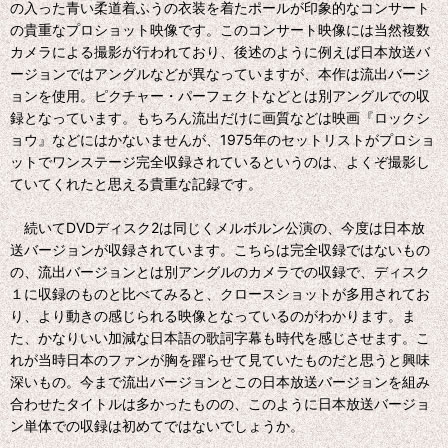
の入った青い柔道着ふうの衣装を着たポールが印象的なコンサート
の貴重なプロショット映像です。このコンサート映像には当然複数
カメラによる撮影が行われており、後述のように例えば日本放送バ
ージョンではアングルなどが異なっていますが、本作は流出バージ
ョンを使用。ピクチャー・パーフェクトなどとは別アングルでの収
録となっています。もちろん流出だけに画質などは映画『ロックシ
ョウ』などにはかないませんが、1975年のセットリストがプロショ
ットでワンステージ完全収録されているというのは、よくぞ撮影し
ていてくれたと思える貴重な記録です。
続いてDVDディスク2は同じくメルボルン公演の、今度は日本放
送バージョンが収録されています。こちらは完全収録ではないもの
の、流出バージョンとは別アングルのカメラでの収録で、ディスク
１に収録のものと比べてみると、クロースショットが多用されてお
り、より動きの感じられる映像となっているのがわかります。ま
た、かなりいい加減な日本語の歌詞字幕も時代を感じさせます。こ
れが当時日本のファンが胸を躍らせて見ていたものだと思うと興味
深いもの。今まで流出バージョンとこの日本放送バージョンを組み
合わせたタイトルは多かったものの、このように日本放送バージョ
ン単体での収録は初めてではないでしょうか。