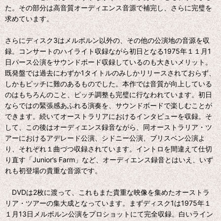
た。その部分は高音質オーディエンス音源で補完し、さらに完璧を
求めています。
さらにディスク3はメルボルン以外の、その他の公演地の音源を収
録。コンサートのハイライト収録ながら初日となる1975年１１月1
日パース公演をサウンドボード収録しているのも大きいメリット。
既発盤では過去にわずか1タイトルのみしかリリースされておらず、
しかもピッチに難のあるものでした。本作では音質が向上している
のはもちろんのこと、ピッチ調整も完璧に行なわれています。初日
ならではの緊張感あふれる演奏を、サウンドボードで楽しむことが
できます。続いてオーストラリアにおけるインタビューを収録。そ
して、この後はオーディエンス録音ながら、同オーストラリア・ツ
アーにおけるアデレード公演、シドニー公演、ブリスベン公演よ
り、それぞれ１曲づつ収録されています。イントロを間違えて仕切
り直す「Junior’s Farm」など、オーディエンス録音とはいえ、いず
れも初登場の貴重な音源です。
DVDは2枚に渡って、これもまた貴重な映像を集めたオーストラ
リア・ツアーの集大成となっています。まずディスク1は1975年１
１月13日メルボルン公演をプロショットにて完全収録。白いライン