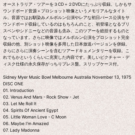
オーストラリア・ツアーを３CD＋２DVDにたっぷり収録。しかもサ
ウンドボード音源＋プロショット映像というメモリアルなタイト
ル。音源ではお馴染みメルボルン公演やレアな初日パース公演をサ
ウンドボード収録しているのはもちろんのこと、初登場となるブリ
スベンやシドニーなどの音源も含み、このツアーを総括するものと
なっています。さらに映像ではメルボルン公演をプロショット完全
収録の他、別ショット映像を多用した日本放送バージョンを併録。
さらにさらに演奏シーンを含むツアードキュメンタリーを収録。こ
れでもかというくらいに充実した内容です。美しいピクチャー・デ
ィスク仕様の永久保存がっちりプレス盤。スリップケース付。
Sidney Myer Music Bowl Melbourne Australia November 13, 1975
DISC ONE
01. Introduction
02. Venus And Mars - Rock Show - Jet
03. Let Me Roll It
04. Spirits Of Ancient Egypt
05. Little Woman Love - C Moon
06. Maybe I'm Amazed
07. Lady Madonna