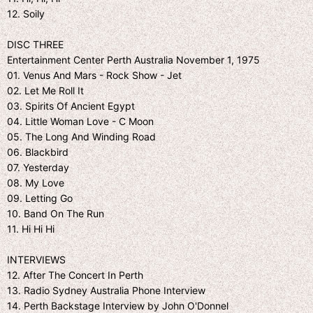
12. Soily
DISC THREE
Entertainment Center Perth Australia November 1, 1975
01. Venus And Mars - Rock Show - Jet
02. Let Me Roll It
03. Spirits Of Ancient Egypt
04. Little Woman Love - C Moon
05. The Long And Winding Road
06. Blackbird
07. Yesterday
08. My Love
09. Letting Go
10. Band On The Run
11. Hi Hi Hi
INTERVIEWS
12. After The Concert In Perth
13. Radio Sydney Australia Phone Interview
14. Perth Backstage Interview by John O'Donnel