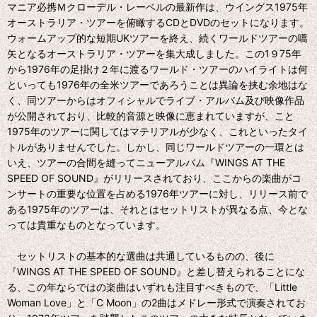
マニア必携Ｍクローデル・レーベルの最新作は、ウイングス1975年
オーストラリア・ツアーを俯瞰するCDとDVDのセットになります。
ウォームアップ的な短期UKツアーを終え、続くワールドツアーの嚆
矢となるオーストラリア・ツアーを集大成しました。この1９75年
から1976年の足掛け２年に渡るワールド・ツアーのハイライトは何
といっても1976年の全米ツアーであろうことは異論を挟む余地はな
く、同ツアーからはオフィシャルでライブ・アルバム及び映像作品
が公開されており、比較的音源と映像に恵まれていますが、こと
1975年のツアーに関してはマテリアルが少なく、これといったタイ
トルがありませんでした。しかし、同じワールドツアーの一環とは
いえ、ツアーの合間を縫ってニューアルバム『WINGS AT THE
SPEED OF SOUND』がリリースされており、ここからの楽曲がコ
ンサートの重要な位置を占める1976年ツアーに対し、リリース前で
ある1975年のツアーは、それとはセットリストが異なる点、今とな
っては貴重なものとなっています。
セットリストの基本的な選曲は共通しているものの、後に
『WINGS AT THE SPEED OF SOUND』と差し替えられることにな
る、この年ならではの楽曲はいずれも注目すべきもので、「Little
Woman Love」と「C Moon」の2曲はメドレー形式で演奏されてお