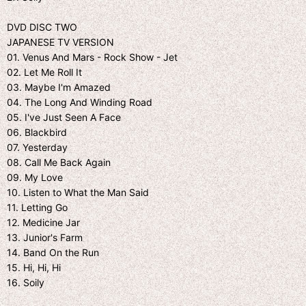
DVD DISC TWO
JAPANESE TV VERSION
01. Venus And Mars - Rock Show - Jet
02. Let Me Roll It
03. Maybe I'm Amazed
04. The Long And Winding Road
05. I've Just Seen A Face
06. Blackbird
07. Yesterday
08. Call Me Back Again
09. My Love
10. Listen to What the Man Said
11. Letting Go
12. Medicine Jar
13. Junior's Farm
14. Band On the Run
15. Hi, Hi, Hi
16. Soily