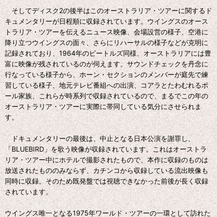
そしてディスク2の後半はこのオーストラリア・ツアーに関するド
キュメンタリーが日程順に収録されています。ウイングスのオース
トラリア・ツアーを伝えるニュース映像、会場設営の様子、空港に
降り立つウイングスの面々、さらにリハーサルの様子などが克明に
記録されており、1964年のビートルズ同様、オーストラリアには豊
富に映像が残されているのが伺えます。サウンドチェックを丹念に
行なっている様子から、ホーン・セクションのメンバーが庭先で練
習している様子、地元テレビ番組への出演、コアラとたわむれるポ
ール家族、これらが時系列で収録されているので、まるでこの年の
オーストラリア・ツアーに実際に帯同している気分にさせられま
す。
ドキュメンタリーの最後は、中止となる日本公演を謝罪し、
「BLUEBIRD」を歌う映像が収録されています。これはオーストラ
リア・ツアー中にホテルで撮影されたもので、本作に収録のものは
放送されたもののみならず、カチンコから収録している流出映像も
同時に収録。そのため既発盤では視聴できなかった前後が長く収録
されています。
ウイングス唯一となる1975年ワールド・ツアーの一環として訪れた