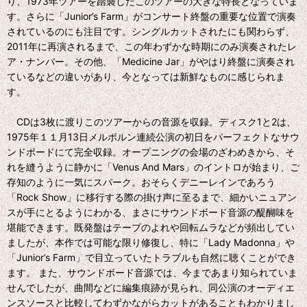
り、1973年ツアーを踏襲したこのツアーの大きな特長となっていま
す。さらに「Junior’s Farm」がコンサート終盤の重要な位置で演奏
されているのにも注目です。シングルカットされたにも関わらず、
2011年に再演されるまで、この年わずかな時期にのみ演奏されたレ
ア・ナンバー。その他、「Medicine Jar」がやはり終盤に演奏され
ているなどの違いがあり、今となっては新鮮なものに感じられま
す。
CDは3枚に渡りこのツアーからの音源を収録。ディスク1と2は、
1975年１１月13日メルボルン連続公演の初日をパーフェクトなサウ
ンドボードにて完全収録。オープニングの会場のざわめきから、そ
れを縫うように静かに「Venus And Mars」のイントロが始まり、ご
存知のように一気にスパーク。おそらくデニーレインであろう
「Rock Show」に移行する際の掛け声に至るまで、細かいニュアン
スが手にとるようにわかる、まさにサウンドボード音源の醍醐味を
堪能できます。既発盤はテープのよれや回転ムラなどが頻出してい
ましたが、本作では可能な限り修復し、特に「Lady Madonna」や
「Junior’s Farm」で目立っていたトラブルも自然に聴くことができ
ます。 また、サウンドボード音源では、今まであまり知られていま
せんでしたが、曲間などに編集痕跡が見られ、同公演のオーディエ
ンスソースと比較してわずかながらカットがあることもわかりまし