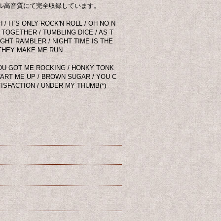
ル高音質にて完全収録しています。
/ IT'S ONLY ROCK'N ROLL / OH NO N
 TOGETHER / TUMBLING DICE / AS T
IGHT RAMBLER / NIGHT TIME IS THE
 THEY MAKE ME RUN
YOU GOT ME ROCKING / HONKY TONK
TART ME UP / BROWN SUGAR / YOU C
ISFACTION / UNDER MY THUMB(*)