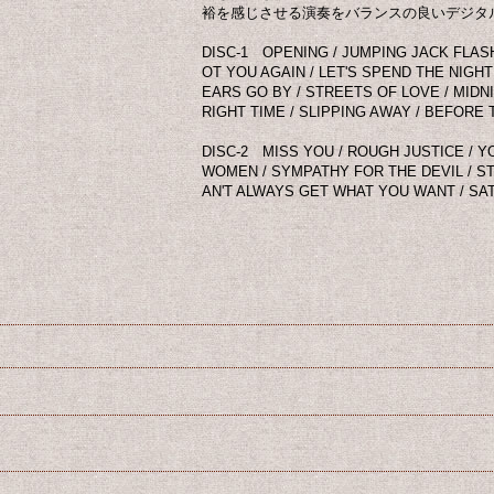
裕を感じさせる演奏をバランスの良いデジタ
DISC-1 OPENING / JUMPING JACK FLASH 
OT YOU AGAIN / LET'S SPEND THE NIGHT
EARS GO BY / STREETS OF LOVE / MIDN
RIGHT TIME / SLIPPING AWAY / BEFORE
DISC-2 MISS YOU / ROUGH JUSTICE / 
WOMEN / SYMPATHY FOR THE DEVIL / S
AN'T ALWAYS GET WHAT YOU WANT / SAT