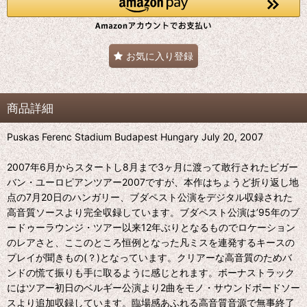
お気に入り登録
商品詳細
Puskas Ferenc Stadium Budapest Hungary July 20, 2007
2007年6月からスタートし8月まで3ヶ月に渡って敢行されたビガー
バン・ユーロピアンツアー2007ですが、本作はちょうど折り返し地
点の7月20日のハンガリー、ブダペスト公演をデジタル収録された
高音質ソースより完全収録しています。ブダペスト公演は’95年のブ
ードゥーラウンジ・ツアー以来12年ぶりとなるものでロケーション
のレアさと、ここのところ恒例となった凡ミスを連発するキースの
プレイが聞きもの(？)となっています。クリアーな高音質のためバ
ンドの慌て振りも手に取るように感じとれます。ボーナストラック
にはツアー初日のベルギー公演より2曲をモノ・サウンドボードソー
スより追加収録しています。臨場感あふれる高音質音源で無事終了