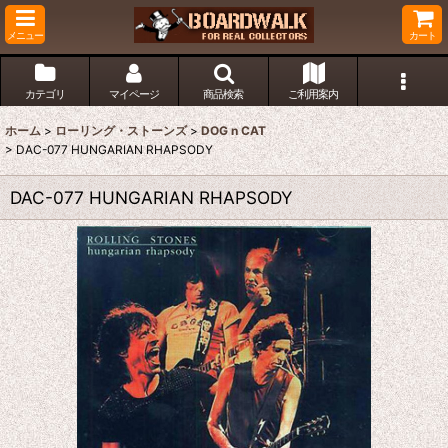
メニュー
カート
カテゴリ
マイページ
商品検索
ご利用案内
ホーム
>
ローリング・ストーンズ
>
DOG n CAT
>
DAC-077 HUNGARIAN RHAPSODY
DAC-077 HUNGARIAN RHAPSODY