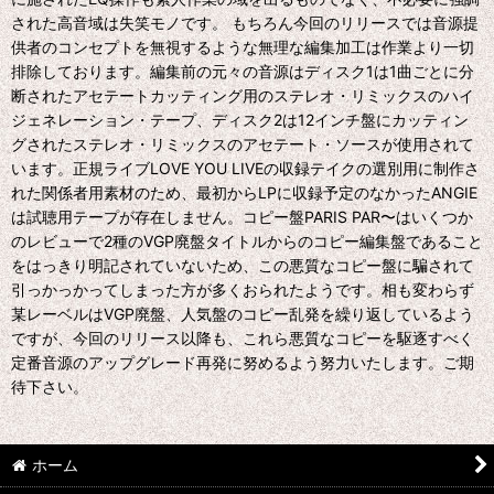
された高音域は失笑モノです。 もちろん今回のリリースでは音源提
供者のコンセプトを無視するような無理な編集加工は作業より一切
排除しております。編集前の元々の音源はディスク1は1曲ごとに分
断されたアセテートカッティング用のステレオ・リミックスのハイ
ジェネレーション・テープ、ディスク2は12インチ盤にカッティン
グされたステレオ・リミックスのアセテート・ソースが使用されて
います。正規ライブLOVE YOU LIVEの収録テイクの選別用に制作さ
れた関係者用素材のため、最初からLPに収録予定のなかったANGIE
は試聴用テープが存在しません。コピー盤PARIS PAR〜はいくつか
のレビューで2種のVGP廃盤タイトルからのコピー編集盤であること
をはっきり明記されていないため、この悪質なコピー盤に騙されて
引っかっかってしまった方が多くおられたようです。相も変わらず
某レーベルはVGP廃盤、人気盤のコピー乱発を繰り返しているよう
ですが、今回のリリース以降も、これら悪質なコピーを駆逐すべく
定番音源のアップグレード再発に努めるよう努力いたします。ご期
待下さい。
ホーム