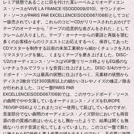
レミア状態であることに目を付けた某レーベルよりオーディエン
ス・ソースがVIVE LA FRANCE !(SODD009/010)、サウンドボー
ド・ソースがPARIS PAR EXCELLENCE(SODD067/068)としてコピ
ー販売されています。これらのコピーCDがリリースされたおかげで
テープのオーナーから「テープの恣意的な改ざんをされた」として
クレームが入りました。テープ・オーナーからの要請と再版を望む
多くのお客様からのリクエストにお応えするべく、保存してあった
CDマスターを制作する以前の未加工素材から細かくチェックを入れ
リマスタリングを施し、くまなくテープを磨き上げました。DISC-
1/2のオーディエンス・ソースはVGP盤リリース時よりもEQ感のな
いナチュラルでフラットな音質に仕上げました。DISC-3/4のサウン
ドボード・ソースは最高の状態に仕上げるべく、元素材の状態から
ディスク2枚分で計300箇所以上の細かいヨレやノイズの修正／除去
が行われました。コピー盤PARIS PAR
EXCELLENCE(SODD067/068)では、このサウンドボード・ソース
の曲間でやや欠落しているオーディエンス・ノイズをEUROPE
76(VGP-056)よりこれまたコピー使用して延ばしているのですが、
音楽部分でない曲間のオーディエンス・ノイズ部分においても両音
源の音の質感の差はいかんともし難かったようで、結果は聞くも無
残なハリボテ音源と化してしまっていました。このコピー盤で新た
に施されたEQ操作も素人作業の域を出るものでなく、不必要に強調