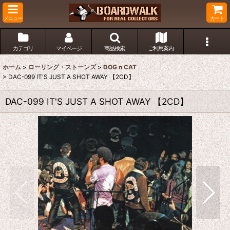
メニュー
カート
カテゴリ
マイページ
商品検索
ご利用案内
ホーム
>
ローリング・ストーンズ
>
DOG n CAT
>
DAC-099 IT'S JUST A SHOT AWAY 【2CD】
DAC-099 IT'S JUST A SHOT AWAY 【2CD】