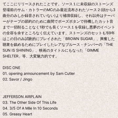
てここにリリースされたことです。ソース１に未収録のストーンズ
登場前のサム・カトラーのMCのみ最近流布されたソース２(頭から3
曲分のみしか録音されていない)より補填収録し、それ以外はテーパ
ーがテープの節約のために曲間でポーズボタンで待機したカット音
まで一切削ることなく1秒でも長くソース１を収録し悪夢のイベント
の全容を余すところなく伝えています。ストーンズのセットも’69年
はこの日のみ試験的にプレイされた「BROWN SUGAR」、興奮した
聴衆を鎮めるためにプレイしたレアなブルース・ナンバーの「THE
SUN IS SHINING」、映画のタイトルにもなった「GIMME
SHELTER」等、大変魅力的です。
DISC ONE
01. opening announcement by Sam Cutler
02. Savor / Jingo
JEFFERSON AIRPLAIN
03. The Other Side Of This Life
04. 3/5 Of A Mile In 10 Seconds
05. Greasy Heart