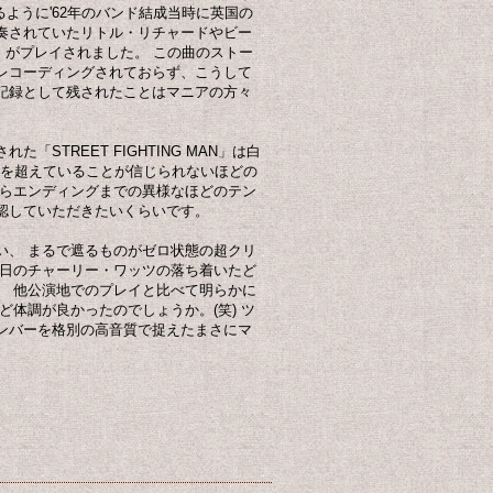
るように'62年のバンド結成当時に英国の
奏されていたリトル・リチャードやビー
Y」がプレイされました。 この曲のストー
レコーディングされておらず、こうして
記録として残されたことはマニアの方々
STREET FIGHTING MAN」は白
代を超えていることが信じられないほどの
からエンディングまでの異様なほどのテン
認していただきたいくらいです。
い、 まるで遮るものがゼロ状態の超クリ
の日のチャーリー・ワッツの落ち着いたど
、 他公演地でのプレイと比べて明らかに
ど体調が良かったのでしょうか。(笑) ツ
ンバーを格別の高音質で捉えたまさにマ