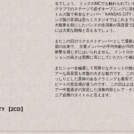
るでしょう。 ミックのMCでも触れられてい
クラブでのステージで必ずオープニングに演
トルズ版で有名なナンバー「KANSAS CIT
ンズ版の音源は恐らくスタジオではこれまで
大観衆を前にしたバンドの生演奏が高音質で
には大変な朗報と言えるでしょう。
またこの日のリクエストナンバーとして選曲された「
眉の出来で、 主要メンバーの平均年齢が70
衝撃を感じずにはいられません。 イントロ
ションの高さは実際に耳にしていただいて確
またショー全編通して耳障りなチャットの無
アーな高音質も本盤の大きな魅力です。 こ
っしりとした貫禄のあるドラミングも最高で
ビートの安定感が違うのです。 この日はよほ
アー中盤過ぎの安定した演奏内容とレア・ナ
ニア必携のタイトルと言えます。
ITY 【2CD】