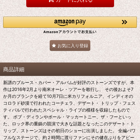
お気に入り登録
商品詳細
新譜のブルース・カバー・アルバムが好評のストーンズですが、本
作は2016年2月より南米オーレ・ツアーを敢行し、 その後およそ7
か月のブランクを経て10月7日に米カリフォルニア、インディオの
コロラド砂漠で行われたコーチェラ、デザート・ トリップ・フェス
ティバルで行われたスペシャル・ライブの模様を収録したもので
す。 ボブ・ディランやポール・マッカートニー、ザ・フーといっ
た、ロック界の重鎮の競演で大きな話題となったこのデザート・ト
リップ、ストーンズはその初日のショーに出演しました。 全編パワ
フルなステージで、約２時間に渡りファンにその健在ぶりをアピー