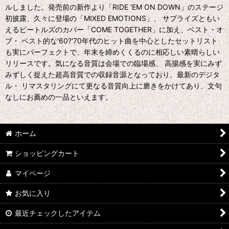
ルしました。発売前の新作より「RIDE 'EM ON DOWN」のステージ
初披露、久々に登場の「MIXED EMOTIONS」、 サプライズともい
えるビートルズのカバー「COME TOGETHER」に加え、ベスト・オ
ブ・ ベスト的な'60?'70年代のヒット曲を中心としたセットリスト
も実にパーフェクトで、年末を締めくくるのに相応しい素晴らしい
リリースです。気になる音質は会場での臨場感、 高揚感を実にみず
みずしく捉えた超高音質での収録音源となっており、最新のデジタ
ル・ リマスタリングにて更なる音質向上に磨きをかけてあり、文句
なしにお薦めの一品といえます。
ホーム
ショッピングカート
マイページ
お気に入り
最近チェックしたアイテム