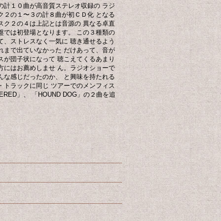
の計１０曲が高音質ステレオ収録の ラジ
ク２の１〜３の計８曲が初ＣＤ化 となる
スク２の４は上記とは音源の 異なる卓直
盤では初登場となります。 この３種類の
て、ストレスなく一気に 聴き通せるよう
れまで出ていなかった だけあって、音が
スが団子状になって 聴こえてくるあまり
方にはお薦めしませ ん。ラジオショーで
んな感じだったのか、 と興味を持たれる
・トラックに同じ ツアーでのメンフィス
RED」、 「HOUND DOG」の２曲を追