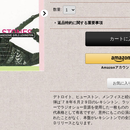
数量
:
返品特約に関する重要事項
お気に入
デトロイト、ヒューストン、メンフィスと続
弾は’７８年６月２９日のレキシントン、ラッ
ーでラジオショー音源を使用した一枚ものの「LE
代表格として有名ですが、意外にもこの公演
れたことがなく、本盤がレキシントンでの全演
Ｄリリースとなります。