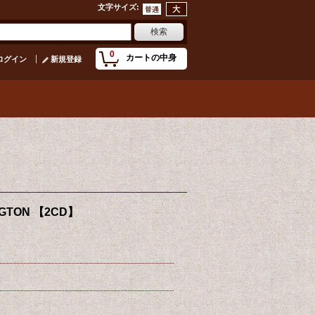
文字サイズ
:
0
カートの中身
ログイン
新規登録
NGTON 【2CD】