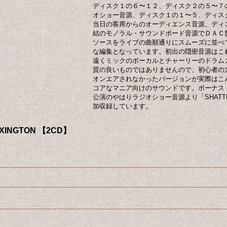
ディスク１の６〜１２、ディスク２の５〜７
オショー音源、ディスク１の１〜５、ディス
当日の客席からのオーディエンス音源、ディ
結のモノラル・サウンドボード音源でＤＡＣ
ソースをライブの曲順通りにスムーズに並べ
な編集となっています。初出の隠密音源はこ
遠くミックのボーカルとチャーリーのドラム
質の良いものではありませんので、初心者の
オンエアされなかったバージョンが実際はこ
コアなマニア向けのサウンドです。ボーナス
公演のやはりラジオショー音源より「SHATTE
加収録しています。
EXINGTON 【2CD】