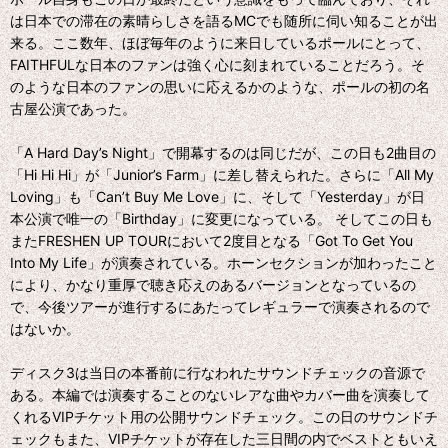
は日本での滞在の素晴らしさを語るMCでも随所に伺い知ることが出
来る。ここ数年、ほぼ毎年のように来日しているポールにとって、
FAITHFULな日本のファンは強く心に刻まれていることだろう。そ
のような日本のファンの思いに応えるかのような、ポールの初の名
古屋公演であった。
「A Hard Day’s Night」で開幕するのは同じだが、この日も2曲目の
「Hi Hi Hi」が「Junior’s Farm」に差し替えられた。さらに「All My
Loving」も「Can’t Buy Me Love」に、そして「Yesterday」が日
本公演で唯一の「Birthday」に変更になっている。 そしてこの日も
またFRESHEN UP TOURにおいて2度目となる「Got To Get You
Into My Life」が演奏されている。ホーンセクションが加わったこと
により、かなり重厚で聴き応えのあるバージョンとなっているの
で、今後ツアーが進行するにあたってレギュラーで演奏されるので
はないか。
ディスク3は当日の本番前に行なわれたサウンドチェックの音源で
ある。本編では演奏することのないレアな曲やカバー曲を演奏して
くれるVIPチケット用の公開サウンドチェック。この日のサウンドチ
ェックもまた、VIPチケットが存在した三日間の内でベストともいえ