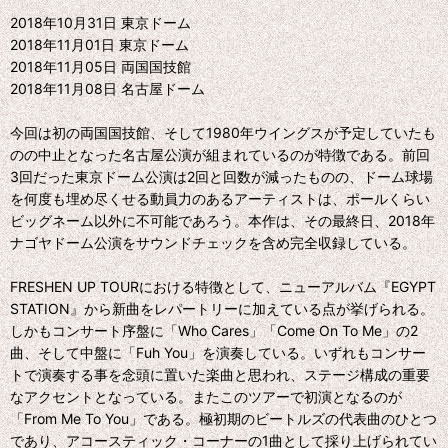
2018年10月31日 東京ドーム
2018年11月01日 東京ドーム
2018年11月05日 両国国技館
2018年11月08日 名古屋ドーム
今回は初の両国国技館、そして1980年ウイングスが予定していたも
のの中止となった名古屋公演が組まれているのが特徴である。前回
3回だった東京ドーム公演は2回と回数が減ったものの、ドーム球場
を何度も埋め尽くせる動員力のあるアーティストは、ポールくらい
ビッグネーム以外に不可能であろう。本作は、その最終日、2018年
ナゴヤドーム公演をサウンドチェックを含め完全収録している。
FRESHEN UP TOURにおける特徴として、ニューアルバム『EGYPT
STATION』から新曲をレパートリーに加えている点が挙げられる。
しかもコンサート序盤に「Who Cares」「Come On To Me」の2
曲、そして中盤に「Fuh You」を演奏している。いずれもコンサー
トで演奏する事を念頭に置いた楽曲と思われ、ステージ構成の重要
なアクセントとなっている。またこのツアーで初演となるのが
「From Me To You」である。極初期のビートルズの代表曲のひとつ
であり、アコースティック・コーナーの1曲として採り上げられてい