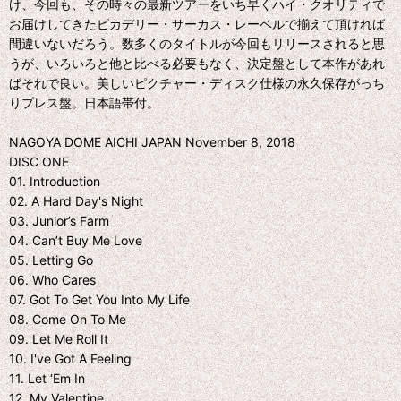
け、今回も、その時々の最新ツアーをいち早くハイ・クオリティで
お届けしてきたピカデリー・サーカス・レーベルで揃えて頂ければ
間違いないだろう。数多くのタイトルが今回もリリースされると思
うが、いろいろと他と比べる必要もなく、決定盤として本作があれ
ばそれで良い。美しいピクチャー・ディスク仕様の永久保存がっち
りプレス盤。日本語帯付。
NAGOYA DOME AICHI JAPAN November 8, 2018
DISC ONE
01. Introduction
02. A Hard Day's Night
03. Junior’s Farm
04. Can’t Buy Me Love
05. Letting Go
06. Who Cares
07. Got To Get You Into My Life
08. Come On To Me
09. Let Me Roll It
10. I've Got A Feeling
11. Let ‘Em In
12. My Valentine