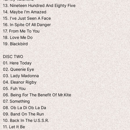
13. Nineteen Hundred And Eighty Five
14. Maybe I'm Amazed
15. I’ve Just Seen A Face
16. In Spite Of All Danger
17. From Me To You
18. Love Me Do
19. Blackbird
DISC TWO
01. Here Today
02. Queenie Eye
03. Lady Madonna
04. Eleanor Rigby
05. Fuh You
06. Being For The Benefit Of Mr.Kite
07. Something
08. Ob La Di Ob La Da
09. Band On The Run
10. Back In The U.S.S.R.
11. Let It Be