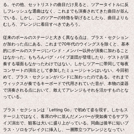
る。その他、セットリストの曲目だけ見ると、ツアータイトルに反
しフレッシュな選曲はなく、これまでも演奏されてきた曲目が並ん
でいる。しかし、このツアーの特徴を挙げるとしたら、曲目よりも
むしろ、アレンジに着目すべきであろう。
従来のポールのステージと大きく異なる点は、ブラス・セクション
が加わった点にある。これまで70年代のウイングスを除くと、基本
的にポールのステージにバンド・メンバー以外が演奏に加わること
はなかった。もちろんバグ・パイプ楽団が登壇したり、ゲストが演
奏する場面もなかったわけではない。しかしツアーに帯同して毎夜
コンサートの演出として参加したミュージシャンはいない。今回初
めて、ブラス・セクションがバンドに加わったのである。それまで
ウィックスが奏でるキーボードで代用されていた音が、本物の楽器
で演奏される点において、敢えてアレンジもそれを活かすものとな
っている。
ブラス・セクションは「Letting Go」で初めて姿を現す。しかもス
テージ上ではなく、客席の中に並んだメンバーが突如奏でるサプラ
イズ演出で、観客は大いに盛り上がっている。同曲は後半に短いブ
ラス・ソロをブレイクに挿入し、一層際立つアレンジとなってい