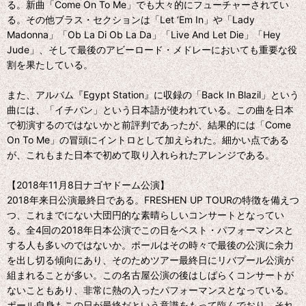
る。新曲「Come On To Me」でも大々的にフューチャーされてい
る。その他ブラス・セクションは「Let ‘Em In」や「Lady
Madonna」「Ob La Di Ob La Da」「Live And Let Die」「Hey
Jude」、そして最後のアビーロード・メドレーにおいても重要な役
割を果たしている。
また、アルバム『Egypt Station』に収録の「Back In Blazil」という
曲には、「イチバン」という日本語が使われている。この曲を日本
で初演するのではないかと前評判であったが、結果的には「Come
On To Me」の冒頭にイントロとして加えられた。細かい点である
が、これもまた日本で初めて取り入れられたアレンジである。
【2018年11月8日ナゴヤドーム公演】
2018年来日公演最終日である。FRESHEN UP TOURの特徴を備えつ
つ、これまでにない大団円的な素晴らしいコンサートとなってい
る。全4回の2018年日本公演でこの日をベスト・パフォーマンスと
する人も多いのではないか。ポールはその時々で最後の公演に余力
を出し切る傾向にあり、そのためツアー最終日にリバプール公演が
組まれることが多い。この名古屋公演の後はしばらくコンサートが
ないこともあり、非常に熱の入ったパフォーマンスとなっている。
ポール自身もこの日が最終だという意識をもって臨んでおり、それ