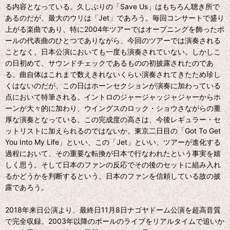
る内容となっている。久しぶりの「Save Us」はもちろん聴き所で
あるのだが、最大のウリは「Jet」であろう。毎回コンサートで盛り
上がる楽曲であり、特に2004年ツアーではオープニングを飾ったポ
ールの代表曲のひとつでありながら、今回のツアーでは演奏される
ことなく、日本公演においても一度も演奏されていない。しかしこ
の日初めて、サウンドチェックであるものの初披露されたのであ
る。曲自体はこれまで数えきれないくらい演奏されてきたため珍し
くはないのだが、この日はホーンセクションが演奏に加わっている
点において特筆される。イントロのジャージャッジャジャーからホ
ーンが大々的に加わり、ウイングスのロック・ショウさながらの重
厚な演奏となっている。この完成度の高さは、今後レギュラー・セ
ットリストに加えられるのではないか。東京二日目の「Got To Get
You Into My Life」といい、この「Jet」といい、ツアーが進化する
過程において、その重要な転換が日本で行なわれたという事実を嬉
しく思う。そして日本のファンの反応でその後のセットに組み入れ
るかどうかを判断するという、日本のファンを信頼している故の披
露であろう。
2018年来日公演より、最終日11月8日ナゴヤドーム公演を超高音質
で完全収録。2003年以降のポールのライブをリアルタイムで追いか