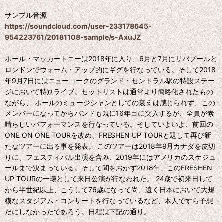
サンプル音源
https://soundcloud.com/user-233178645-
954223761/20181108-sample/s-AxuJZ
ポール・マッカートニーは2018年に入り、6月と7月にリバプールと
ロンドンでウォーム・アップ的にギグを行なっている。そして2018
年9月7日にはニューヨークのグランド・セントラル駅の特設ステー
ジにおいて特別ライブ。セットリストは通常より簡略化されたもの
ながら、 ポールのミュージシャンとしての衰えは感じられず、この
メンバーになってからバンドも既に16年目に突入するが、全員が素
晴らしいパフォーマンスを行なっている。そしていよいよ、前回の
ONE ON ONE TOURを改め、FRESHEN UP TOURと題して再び新
たなツアーに出る事を発表。 このツアーは2018年9月カナダを皮切
りに、フェスティバル出演を含み、2019年にはアメリカのスケジュ
ールまで決まっている。そして間をおかず2018年、このFRESHEN
UP TOURの一環として来日公演が行なわれた。 24歳で初来日して
から半世紀以上、こうして76歳になって尚、遠く日本において大規
模なスタジアム・コンサートを行なっているなど、本人ですら予想
だにしなかったであろう。日程は下記の通り。