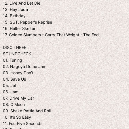
12. Live And Let Die
13. Hey Jude
14. Birthday
15. SGT. Pepper's Reprise
16. Helter Skelter
17. Golden Slumbers - Carry That Weight - The End
DISC THREE
SOUNDCHECK
01. Tuning
02. Nagoya Dome Jam
03. Honey Don’t
04. Save Us
05. Jet
06. Jam
07. Drive My Car
08. C Moon
09. Shake Rattle And Roll
10. It’s So Easy
11. FourFive Seconds