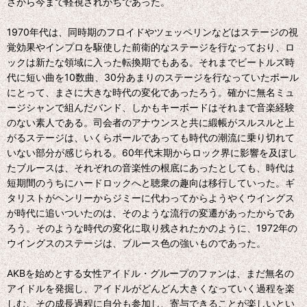
さから今まで軽視されがちであった。
1970年代は、同時期のフロイドやツェッペリンなどはステージの視
覚効果やインプロを駆使した前衛的なステージを行なっており、ロ
ックは新たな領域に入った転換期でもある。それまでビートルズ時
代に短い曲を10数曲、30分あまりのステージを行なっていたポール
にとって、まさに大きな時代の変化であったろう。確かに無名ミュ
ージシャンで組んだバンド、しかもキーボードはそれまで音楽経験
のない素人である。司会者のアナウンスと共に緞帳がスルスルと上
がるステージは、いくらポールであっても時代の潮流に乗り切れて
いない部分が感じられる。60年代末期からロック界に影響を及ぼし
たブルースは、それぞれの音楽性の根底にあったとしても、時代は
短期間のうちにハードロックへと聴衆の趣向は移行していった。ギ
タリストがヘンリーからジミーに代わってからようやくウイングス
が時代に追いついたのは、そのような流行の変遷があったからであ
ろう。そのような時代の変化に取り残されたかのように、1972年の
ウイングスのステージは、ブルース色の強いものであった。
AKBを始めとする女性アイドル・グループのファンは、まだ無名の
アイドルを発掘し、アイドルがどんどん大きくなっていく過程を楽
しむ、その成長過程に自分も参加し、寄与できることが楽しいとい