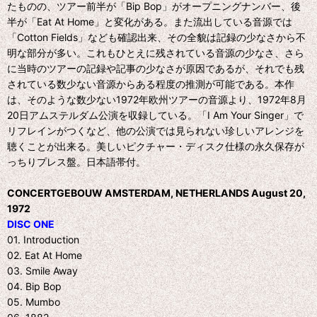
たものの、ツアー前半が「Bip Bop」がオープニングナンバー、後
半が「Eat At Home」と変化がある。また流出している音源では
「Cotton Fields」なども確認出来、その全貌は記録の少なさから不
明な部分が多い。これもひとえに残されている音源の少なさ、さら
に当時のツアーの記録や記事の少なさが原因であるが、それでも残
されている数少ない音源からある程度の推測が可能である。本作
は、そのような数少ない1972年欧州ツアーの音源より、1972年8月
20日アムステルダム公演を収録している。「I Am Your Singer」で
リフレインがつくなど、他の公演では見られない珍しいアレンジを
聴くことが出来る。美しいピクチャー・ディスク仕様の永久保存が
っちりプレス盤。日本語帯付。
CONCERTGEBOUW AMSTERDAM, NETHERLANDS August 20,
1972
DISC ONE
01. Introduction
02. Eat At Home
03. Smile Away
04. Bip Bop
05. Mumbo