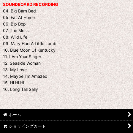
SOUNDBOARD RECORDING
04. Big Barn Bed
05. Eat At Home
06. Bip Bop
07. The Mess
08. Wild Life
09. Mary Had A Little Lamb
10. Blue Moon Of Kentucky
11. I Am Your Singer
12. Seaside Woman
13. My Love
14. Maybe I’m Amazed
15. Hi Hi Hi
16. Long Tall Sally
ホーム
ショッピングカート