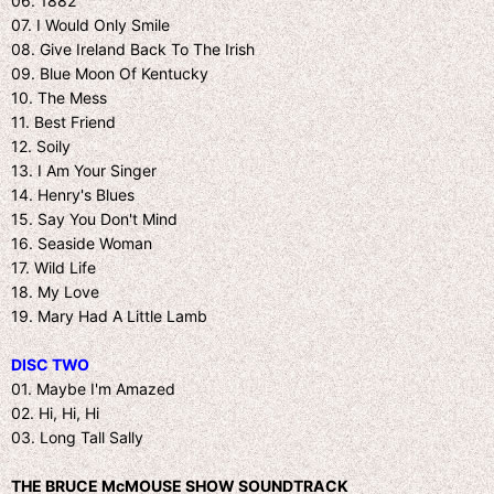
06. 1882
07. I Would Only Smile
08. Give Ireland Back To The Irish
09. Blue Moon Of Kentucky
10. The Mess
11. Best Friend
12. Soily
13. I Am Your Singer
14. Henry's Blues
15. Say You Don't Mind
16. Seaside Woman
17. Wild Life
18. My Love
19. Mary Had A Little Lamb
DISC TWO
01. Maybe I'm Amazed
02. Hi, Hi, Hi
03. Long Tall Sally
THE BRUCE McMOUSE SHOW SOUNDTRACK