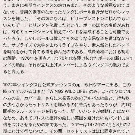
う。まさに初期ウイングスの魅力もまた、そのような感覚なのでは
ないか。音楽的素養のなかったリンダにポール自身がゼロからレッ
スンを施した。「その気になれば、ビリープレストンに頼んでもい
いんだぞ！」とリンダを叱責したという。ポールほどの名前があれ
ば、有名ミュージシャンを揃えてバンドを結成することも可能であ
ったろう。しかしポールは敢えてそのような安易な道を選ばなかっ
た。サプライズで大学をまわりライブをやり、素人然としたバンド
を時間をかけて育てる道を歩んだのである。成長過程における初期
の段階、1976年を頂点として70年代を駆け抜けたポールの新しいバ
ンドの胎動、それが立ち上げメンバーによるウイングスの魅力であ
ると言える。
1972年ウイングスは公式アナウンスの元、欧州ツアーに出る。この
時点でアルバムはまだ『WINGS WILD LIFE』のみ。よってソロアル
バムの曲、カバー曲、さらに未発表の次のアルバムの曲と、持ち歌
の少なさからセットリストを埋めるのに苦労があったろうが、約1時
間半のフル・ステージを行なった。新しいバンドが始動したばかり
なため、あえてプレスの批評の厳しい英国を避けたのもバンドに自
信をつけさせるための策であった。ツアーは1972年の7月と8月の2
期にわけて行なわれた。その間、セットリストはほぼ固定されてい