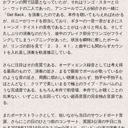
かファンの間で話題となっていたが、それはリンゴ・スターとロ
ン・ウッドの二人であった。アンコールで二人が紹介され一緒に
「Get Back」を演奏したのである。本作を聴いてもらえればわかる
が、ロニーがリードを担当しており、ギターの一音一音がまさにス
トーンズ・テイストの音色であることがはっきりと伺える。そして
久しぶりの演奏なのだろう、途中のブレイク部分でリンゴがフライ
ングしてしまうハプニングがあった。状況を瞬時に察したポール
が、リンゴの顔を見て「２、３、４！」と曲中にも関わらずカウン
トを入れ直し演奏を軌道修正している。
さらに注目はその音質である。オーディエンス録音としては考え得
る最高のもので、演奏の近さ、まるで眼前でポールが歌っているか
のような音の近さ、周囲に煩わしい聴衆もおらず、拍手や手拍子も
ほとんどなく、クリアで美しいまるで極上のライブ・アルバムのよ
うな完成度である。もちろん本作で初登場、本作でしか聴くことの
出来ない、いずこにも出回っていない超高音質の完全独占音源であ
る。
またボーナストラックとして、短いながら当日のサウンドボード音
源、さらにこの日のひとつ前のコンサート、英国3公演の中日に当
たる2018年12月14日グラスゴー公演より、ロンドン公演で演奏され