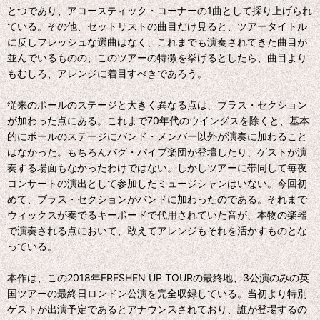
とつであり、アコースティック・コーナーの1曲として採り上げられ
ている。その他、セットリストの曲目だけ見ると、ツアータイトル
に反しフレッシュな選曲はなく、これまでも演奏されてきた曲目が
並んでいるものの、このツアーの特徴を挙げるとしたら、曲目より
もむしろ、アレンジに着目すべきであろう。
従来のポールのステージと大きく異なる点は、ブラス・セクション
が加わった点にある。これまで70年代のウイングスを除くと、基本
的にポールのステージにバンド・メンバー以外が演奏に加わること
はなかった。もちろんバグ・パイプ楽団が登壇したり、ゲストが演
奏する場面もなかったわけではない。しかしツアーに帯同して毎夜
コンサートの演出として参加したミュージシャンはいない。今回初
めて、ブラス・セクションがバンドに加わったのである。それまで
ウィックスが奏でるキーボードで代用されていた音が、本物の楽器
で演奏される点において、敢えてアレンジもそれを活かすものとな
っている。
本作は、この2018年FRESHEN UP TOURの最終地、3公演のみの英
国ツアーの最終日ロンドン公演を完全収録している。当初より特別
ゲストが出演予定であるとアナウンスされており、誰が登場するの