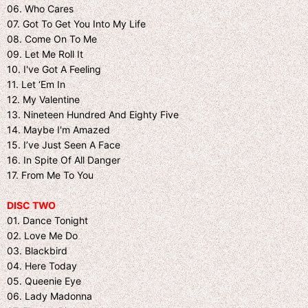
06. Who Cares
07. Got To Get You Into My Life
08. Come On To Me
09. Let Me Roll It
10. I've Got A Feeling
11. Let ‘Em In
12. My Valentine
13. Nineteen Hundred And Eighty Five
14. Maybe I'm Amazed
15. I’ve Just Seen A Face
16. In Spite Of All Danger
17. From Me To You
DISC TWO
01. Dance Tonight
02. Love Me Do
03. Blackbird
04. Here Today
05. Queenie Eye
06. Lady Madonna