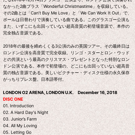
なかった2曲プラス「Wonderful Christmastime」を収録している。
その2曲とは「Can’t Buy Me Love」と「We Can Work It Out」で、
ポールは日替わりで演奏している曲である。このグラスゴー公演も
また、いずこにも出回っていない超高音質の初登場音源で、本作の
完全独占音源である。
2018年の最後を締めくくる3公演のみの英国ツアー。その最終日は
ロンドン公演を高音質で完全収録。リンゴ・スターとロン・ウッド
との共演という最高のクリスマス・プレゼントとなった特別なロン
ドン公演である。本作で初登場の、どこにも出回っていない超高音
質の独占音源である。美しいピクチャー・ディスク仕様の永久保存
がっちりプレス盤。日本語帯付。
LONDON O2 ARENA, LONDON U.K. December 16, 2018
DISC ONE
01. Introduction
02. A Hard Day's Night
03. Junior’s Farm
04. All My Loving
05. Letting Go