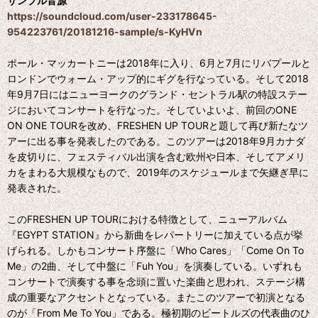
サンプル音源
https://soundcloud.com/user-233178645-
954223761/20181216-sample/s-KyHVn
ポール・マッカートニーは2018年に入り、6月と7月にリバプールと
ロンドンでウォーム・アップ的にギグを行なっている。そして2018
年9月7日にはニューヨークのグランド・セントラル駅の特設ステー
ジにおいてコンサートを行なった。そしていよいよ、前回のONE
ON ONE TOURを改め、FRESHEN UP TOURと題して再び新たなツ
アーに出る事を発表したのである。このツアーは2018年9月カナダ
を皮切りに、フェスティバル出演を含む欧州や日本、そしてアメリ
カをまわる大規模なもので、2019年のスケジュールまで矢継ぎ早に
発表された。
このFRESHEN UP TOURにおける特徴として、ニューアルバム
『EGYPT STATION』から新曲をレパートリーに加えている点が挙
げられる。しかもコンサート序盤に「Who Cares」「Come On To
Me」の2曲、そして中盤に「Fuh You」を演奏している。いずれも
コンサートで演奏する事を念頭に置いた楽曲と思われ、ステージ構
成の重要なアクセントとなっている。またこのツアーで初演となる
のが「From Me To You」である。極初期のビートルズの代表曲のひ