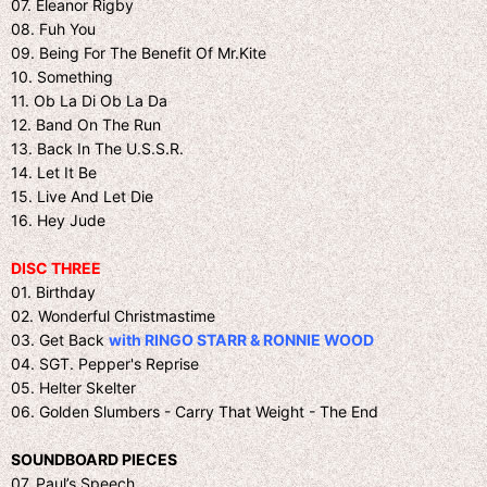
07. Eleanor Rigby
08. Fuh You
09. Being For The Benefit Of Mr.Kite
10. Something
11. Ob La Di Ob La Da
12. Band On The Run
13. Back In The U.S.S.R.
14. Let It Be
15. Live And Let Die
16. Hey Jude
DISC THREE
01. Birthday
02. Wonderful Christmastime
03. Get Back
with RINGO STARR & RONNIE WOOD
04. SGT. Pepper's Reprise
05. Helter Skelter
06. Golden Slumbers - Carry That Weight - The End
SOUNDBOARD PIECES
07. Paul’s Speech