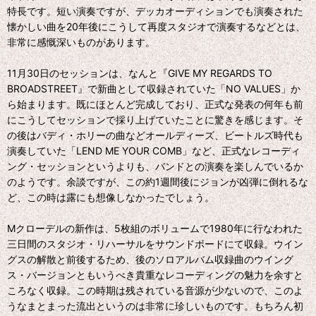
特長です。短い演奏ですが、デッカオーディションでも演奏された
懐かしい曲を20年後にこうして再度スタジオで演奏するなどとは、
非常に感慨深いものがあります。
11月30日のセッションは、なんと『GIVE MY REGARDS TO
BROADSTREET』で新曲として収録されていた「NO VALUES」か
ら始まります。既にほとんど完成しており、正式な発表の何年も前
にこうしてセッションで採り上げていたことに驚きを感じます。そ
の後はバディ・ホリーの曲などオールディーズ、ビートルズ時代も
演奏していた「LEND ME YOUR COMB」など、正式なレコーディ
ング・セッションというよりも、バンドとの演奏を楽しんでいるか
のようです。余談ですが、この約1週間後にジョンが凶弾に倒れるな
ど、この時は露にも想像しなかったでしょう。
Mクローデルの新作は、5枚組のボリュームで1980年に行なわれた
三日間のスタジオ・リハーサルをサウンドボードにて収録。ウイン
グスの解散と前後するため、後のソロアルバム収録曲のウイング
ス・バージョンともいうべき貴重なレコーディングの魅力を余すと
ころなく収録。この時期は残されている音源が少ないので、このよ
うなまとまった流出というのは非常に珍しいものです。もちろん初