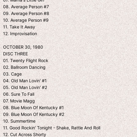
08. Average Person #7
09. Average Person #8
10. Average Person #9
11. Take It Away
12. Improvisation
OCTOBER 30, 1980
DISC THREE
01. Twenty Flight Rock
02. Ballroom Dancing
03. Cage
04. Old Man Lovin' #1
05. Old Man Lovin' #2
06. Sure To Fall
07. Movie Magg
08. Blue Moon Of Kentucky #1
09. Blue Moon Of Kentucky #2
10. Summertime
11. Good Rockin' Tonight - Shake, Rattle And Roll
12. Cut Across Shorty