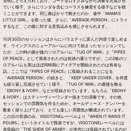
克明にとらえられており、コードを口ずさみながら演奏を完成させ
ていく様子、さらにリンダを含むコーラスを練習する様子などを聴
くことができます。同じ曲ばかりで飽きたのか、途中「MAMA’S
LITTLE GIRL」を歌った後、さらに「AVERAGE PERSON」にトライ
するなど、この曲に対する意気込みを感じさせられます。
10月30日のセッションはさらにバラエティに富んだ内容で楽しめま
す。ウイングスのニューアルバムに向けて始まったセッションでし
たが、この時の曲が後のソロアルバム『TUG OF WAR』と『PIPES
OF PEACE』として発表されたのは前述の通りですが、この2枚のソ
ロアルバムも実はほぼ同時期にアイデアが開始されたのは有名な
話。ここでは『PIPES OF PEACE』に収録されることになる
「AVERAGE PERSON」の続きと、「KEEP UNDER COVER」を何度
も繰り返し完成させていく様子、『TUG OF WAR』の最後を飾る
「EBONY & IVORY」などが収録されています。もちろん「EBONY
& IVORY」はスティーヴィーワンダー抜きでの演奏です。その他、
セッションでの雰囲気を作るためか、オールディーズ・ナンバーを
数多く採り上げており、とても楽しい雰囲気が醸成されています。
この日の音源のみ、VIGOTONEレーベルより『WHEN IT RAINS IT
POURS』というタイトルで既発ですが、VIGOTONEレーベルには
未収録の「THE SHEIK OF ARABY」が本作には収録されているのが