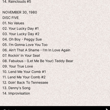
14. Rainclouds #5
NOVEMBER 30, 1980
DISC FIVE
01. No Values
02. Your Lucky Day #1
03. Your Lucky Day #2
04. Oh Boy - Peggy Sue
05. I'm Gonna Love You Too
06. Ain't That A Shame - I'm In Love Again
07. Rockin' In Your Seat
08. Fabulous - (Let Me Be Your) Teddy Bear
09. Your True Love
10. Lend Me Your Comb #1
11. Lend Me Your Comb #2
12. Goin' Back To Tennessee
13. Denny's Song
14. Improvisation