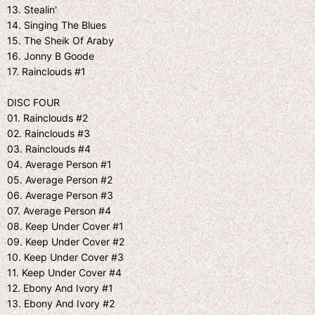
13. Stealin'
14. Singing The Blues
15. The Sheik Of Araby
16. Jonny B Goode
17. Rainclouds #1
DISC FOUR
01. Rainclouds #2
02. Rainclouds #3
03. Rainclouds #4
04. Average Person #1
05. Average Person #2
06. Average Person #3
07. Average Person #4
08. Keep Under Cover #1
09. Keep Under Cover #2
10. Keep Under Cover #3
11. Keep Under Cover #4
12. Ebony And Ivory #1
13. Ebony And Ivory #2