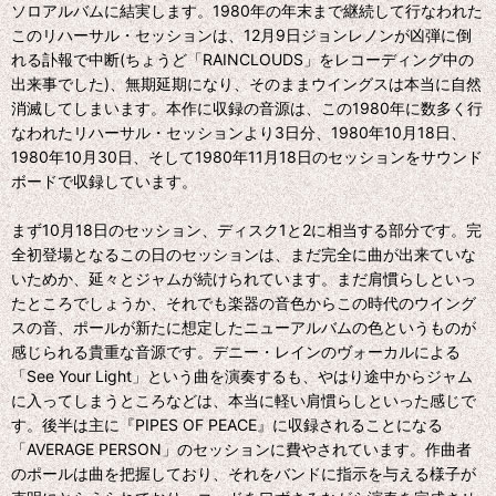
ソロアルバムに結実します。1980年の年末まで継続して行なわれた
このリハーサル・セッションは、12月9日ジョンレノンが凶弾に倒
れる訃報で中断(ちょうど「RAINCLOUDS」をレコーディング中の
出来事でした)、無期延期になり、そのままウイングスは本当に自然
消滅してしまいます。本作に収録の音源は、この1980年に数多く行
なわれたリハーサル・セッションより3日分、1980年10月18日、
1980年10月30日、そして1980年11月18日のセッションをサウンド
ボードで収録しています。
まず10月18日のセッション、ディスク1と2に相当する部分です。完
全初登場となるこの日のセッションは、まだ完全に曲が出来ていな
いためか、延々とジャムが続けられています。まだ肩慣らしといっ
たところでしょうか、それでも楽器の音色からこの時代のウイング
スの音、ポールが新たに想定したニューアルバムの色というものが
感じられる貴重な音源です。デニー・レインのヴォーカルによる
「See Your Light」という曲を演奏するも、やはり途中からジャム
に入ってしまうところなどは、本当に軽い肩慣らしといった感じで
す。後半は主に『PIPES OF PEACE』に収録されることになる
「AVERAGE PERSON」のセッションに費やされています。作曲者
のポールは曲を把握しており、それをバンドに指示を与える様子が