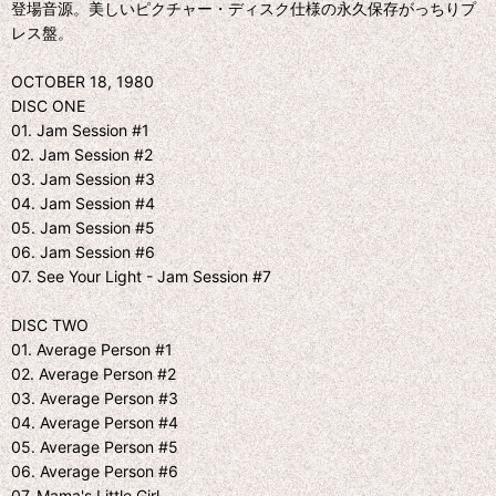
登場音源。美しいピクチャー・ディスク仕様の永久保存がっちりプ
レス盤。
OCTOBER 18, 1980
DISC ONE
01. Jam Session #1
02. Jam Session #2
03. Jam Session #3
04. Jam Session #4
05. Jam Session #5
06. Jam Session #6
07. See Your Light - Jam Session #7
DISC TWO
01. Average Person #1
02. Average Person #2
03. Average Person #3
04. Average Person #4
05. Average Person #5
06. Average Person #6
07. Mama's Little Girl